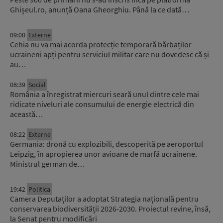
Ghișeul.ro, anunță Oana Gheorghiu. Până la ce dată…
09:00
Externe
Cehia nu va mai acorda protecție temporară bărbaților
ucraineni apți pentru serviciul militar care nu dovedesc că și-
au…
08:39
Social
România a înregistrat miercuri seară unul dintre cele mai
ridicate niveluri ale consumului de energie electrică din
această…
08:22
Externe
Germania: dronă cu explozibili, descoperită pe aeroportul
Leipzig, în apropierea unor avioane de marfă ucrainene.
Ministrul german de…
19:42
Politica
Camera Deputaților a adoptat Strategia națională pentru
conservarea biodiversității 2026-2030. Proiectul revine, însă,
la Senat pentru modificări