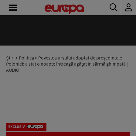
ACASĂ
ȘTIRI
RADIO
Știri
>
Politica
> Povestea ursului adoptat de președintele
Poloniei: a stat o noapte întreagă agățat în sârmă ghimpată |
AUDIO
CONCURSURI
PODCAST
ASCULTĂ
LIVE