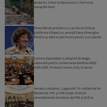
jandarmi, trimis la fața locului. A fost emis
mesaj RO-Alert
Peste 900 de primării nu s-au înscris încă pe
platforma Ghișeul.ro, anunță Oana Gheorghiu.
Până la ce dată se pot înrola pentru a nu pierde
fondurile ...
Camera Deputaților a adoptat Strategia
națională pentru conservarea biodiversității
2026-2030. Proiectul revine, însă, la Senat
pentru modificări...
Senatul a adoptat „Legea ANI”, în calitate de for
decizional. PNL și USR susțin că două
amendamente introduse de PSD și AUR ar
putea pune în pericol u...