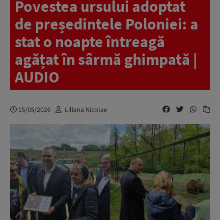
Povestea ursului adoptat
de președintele Poloniei: a
stat o noapte întreagă
agățat în sârmă ghimpată |
AUDIO
15/05/2026
Liliana Nicolae