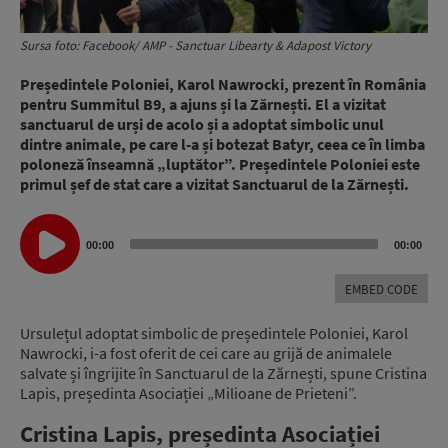
Sursa foto: Facebook/ AMP - Sanctuar Libearty & Adapost Victory
Președintele Poloniei, Karol Nawrocki, prezent în România
pentru Summitul B9, a ajuns și la Zărnești. El a vizitat
sanctuarul de urși de acolo și a adoptat simbolic unul
dintre animale, pe care l-a și botezat Batyr, ceea ce în limba
poloneză înseamnă „luptător”. Președintele Poloniei este
primul șef de stat care a vizitat Sanctuarul de la Zărnești.
Audio
00:00
00:00
Player
EMBED CODE
Ursulețul adoptat simbolic de președintele Poloniei, Karol
Nawrocki, i-a fost oferit de cei care au grijă de animalele
salvate și îngrijite în Sanctuarul de la Zărnești, spune Cristina
Lapis, președinta Asociației „Milioane de Prieteni”.
Cristina Lapis, președinta Asociației