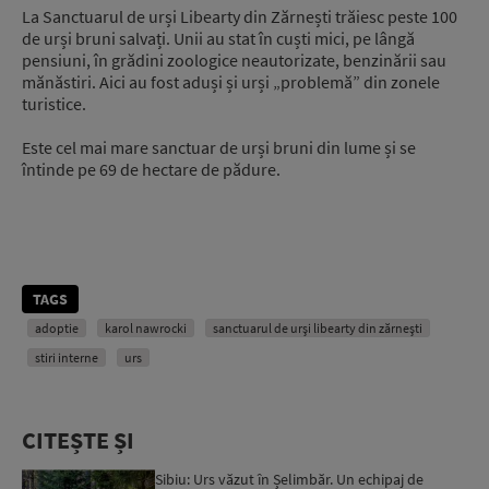
La Sanctuarul de urși Libearty din Zărnești trăiesc peste 100
de urși bruni salvați. Unii au stat în cuști mici, pe lângă
pensiuni, în grădini zoologice neautorizate, benzinării sau
mănăstiri. Aici au fost aduși și urși „problemă” din zonele
turistice.
Este cel mai mare sanctuar de urși bruni din lume și se
întinde pe 69 de hectare de pădure.
TAGS
adoptie
karol nawrocki
sanctuarul de urși libearty din zărnești
stiri interne
urs
CITEȘTE ȘI
Sibiu: Urs văzut în Șelimbăr. Un echipaj de