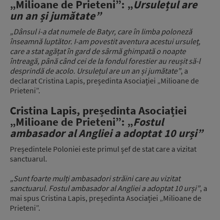
„Milioane de Prieteni”: „
Ursulețul are
un an și jumătate”
„Dânsul i-a dat numele de Batyr, care în limba poloneză
înseamnă luptător. I-am povestit aventura acestui ursuleț,
care a stat agățat în gard de sârmă ghimpată o noapte
întreagă, până când cei de la fondul forestier au reușit să-l
desprindă de acolo. Ursulețul are un an și jumătate”
, a
declarat Cristina Lapis, președinta Asociației „Milioane de
Prieteni”.
Cristina Lapis, președinta Asociației
„Milioane de Prieteni”: „
Fostul
ambasador al Angliei a adoptat 10 urși”
Președintele Poloniei este primul șef de stat care a vizitat
sanctuarul.
„Sunt foarte mulți ambasadori străini care au vizitat
sanctuarul. Fostul ambasador al Angliei a adoptat 10 urși”
, a
mai spus Cristina Lapis, președinta Asociației „Milioane de
Prieteni”.