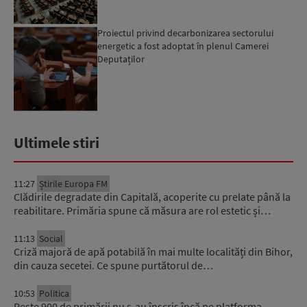
Proiectul privind decarbonizarea sectorului
energetic a fost adoptat în plenul Camerei
Deputaților
Ultimele stiri
11:27
Știrile Europa FM
Clădirile degradate din Capitală, acoperite cu prelate până la
reabilitare. Primăria spune că măsura are rol estetic și…
11:13
Social
Criză majoră de apă potabilă în mai multe localități din Bihor,
din cauza secetei. Ce spune purtătorul de…
10:53
Politica
Peste 900 de primării nu s-au înscris încă pe platforma