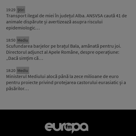
19:29
Știri
Transport ilegal de miei în județul Alba. ANSVSA caută 41 de
animale dispărute și avertizează asupra riscului
epidemiologic…
18:50
Mediu
Scufundarea barjelor pe brațul Bala, amânată pentru joi.
Directorul adjunct al Apele Române, despre operațiune:
„Dacă simțim că…
18:20
Mediu
Ministerul Mediului alocă până la zece milioane de euro
pentru proiecte privind protejarea castorului eurasiatic și a
păsărilor…