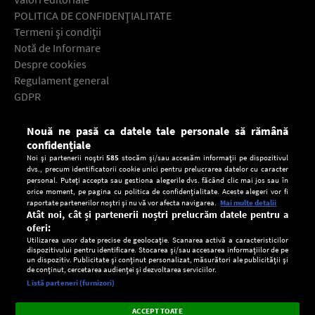
POLITICA DE CONFIDENŢIALITATE
Termeni şi condiţii
Notă de Informare
Despre cookies
Regulament general
GDPR
Contact
Nouă ne pasă ca datele tale personale să rămână
Descarcă gratuit aplicaţia Europa FM pentru smartphone:
confidențiale
Noi și partenerii noștri
585
stocăm și/sau accesăm informații pe dispozitivul
dvs., precum identificatorii cookie unici pentru prelucrarea datelor cu caracter
personal. Puteți accepta sau gestiona alegerile dvs. făcând clic mai jos sau în
orice moment, pe pagina cu politica de confidențialitate. Aceste alegeri vor fi
raportate partenerilor noștri și nu vă vor afecta navigarea.
Mai multe detalii
Atât noi, cât și partenerii noștri prelucrăm datele pentru a
oferi:
Utilizarea unor date precise de geolocație. Scanarea activă a caracteristicilor
dispozitivului pentru identificare. Stocarea și/sau accesarea informațiilor de pe
un dispozitiv. Publicitate și conținut personalizat, măsurători ale publicității și
de conținut, cercetarea audienței și dezvoltarea serviciilor.
Setări:
Listă parteneri (furnizori)
Ascultă Europa FM în aplicație
Dark
×
Instalează
Radio live, podcasturi, știri și alerte
ACCEPT TOATE