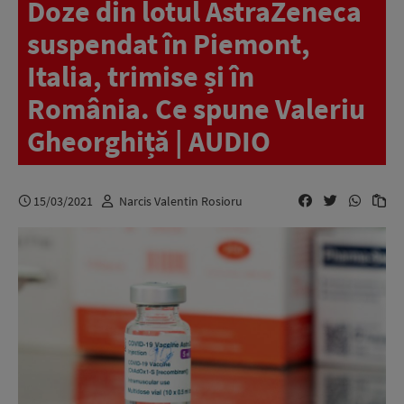
Doze din lotul AstraZeneca
suspendat în Piemont,
Italia, trimise și în
România. Ce spune Valeriu
Gheorghiță | AUDIO
15/03/2021
Narcis Valentin Rosioru