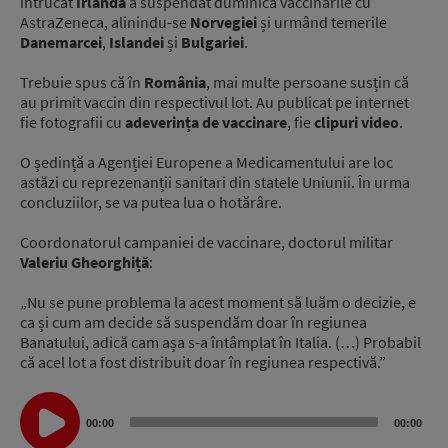
întrucât
Irlanda
a suspendat duminică vaccinările cu
AstraZeneca, alinindu-se
Norvegiei
și urmând temerile
Danemarcei
,
Islandei
și
Bulgariei
.
Trebuie spus că în
România
, mai multe persoane susțin că
au primit vaccin din respectivul lot. Au publicat pe internet
fie fotografii cu
adeverința de vaccinare
, fie
clipuri video
.
O ședință a Agenției Europene a Medicamentului are loc
astăzi cu reprezenanții sanitari din statele Uniunii. În urma
concluziilor, se va putea lua o hotărâre.
Coordonatorul campaniei de vaccinare, doctorul militar
Valeriu Gheorghiță
:
„Nu se pune problema la acest moment să luăm o decizie, e
ca și cum am decide să suspendăm doar în regiunea
Banatului, adică cam așa s-a întâmplat în Italia. (…) Probabil
că acel lot a fost distribuit doar în regiunea respectivă.”
Audio
Player
00:00
00:00