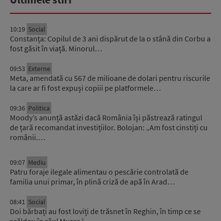
10:19
Social
Constanța: Copilul de 3 ani dispărut de la o stână din Corbu a
fost găsit în viață. Minorul…
09:53
Externe
Meta, amendată cu 567 de milioane de dolari pentru riscurile
la care ar fi fost expuși copiii pe platformele…
09:36
Politica
Moody’s anunță astăzi dacă România își păstrează ratingul
de țară recomandat investițiilor. Bolojan: „Am fost cinstiți cu
românii.…
09:07
Mediu
Patru foraje ilegale alimentau o pescărie controlată de
familia unui primar, în plină criză de apă în Arad…
08:41
Social
Doi bărbați au fost loviți de trăsnet în Reghin, în timp ce se