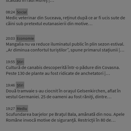
scăldau în râul Mureș |…
08:24
Social
Medic veterinar din Suceava, reținut după ce ar fi ucis sute de
câini sub pretextul eutanasierii din motive…
20:03
Economie
Mangalia nu va reduce iluminatul public în plin sezon estival.
„Ar diminua confortul turiștilor”, spune primarul stațiunii |…
19:55
Știri
Cultură de canabis descoperită într-o pădure din Covasna.
Peste 130 de plante au fost ridicate de anchetatori |…
19:46
Știri
Două tramvaie s-au ciocnit în orașul Gelsenkirchen, aflat în
vestul Germaniei. 25 de oameni au fost răniți, dintre…
19:27
Mediu
Scufundarea barjelor pe Brațul Bala, amânată din nou. Apele
Române invocă motive de siguranță. Restricții în 80 de…