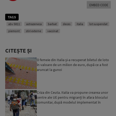
EMBED CODE
TAGS
abv 5811
astrazeneca
barbat
deces
italia
lot suspendat
piemont
stiri externe
vaccinat
CITEȘTE ȘI
O femeie din Italia și-a recuperat biletul de loto
în valoare de un milion de euro, după ce a fost
aruncat la gunoi
Criza din Ceuta. Italia va propune crearea unor
centre ale UE pentru migranți în afara blocului
comunitar, după modelul implementat în
Albania