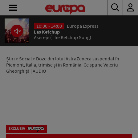
10:00 - 14:00
Europa Express
ACASĂ
Las Ketchup
Asereje (The Ketchup Song)
ȘTIRI
RADIO
Știri
>
Social
> Doze din lotul AstraZeneca suspendat în
Piemont, Italia, trimise și în România. Ce spune Valeriu
Gheorghiță | AUDIO
CONCURSURI
PODCAST
ASCULTĂ
LIVE