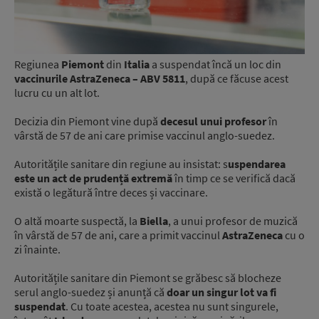
Regiunea
Piemont
din
Italia
a suspendat încă un loc din
vaccinurile AstraZeneca – ABV 5811
, după ce făcuse acest
lucru cu un alt lot.
Decizia din Piemont vine după
decesul unui profesor
în
vârstă de 57 de ani care primise vaccinul anglo-suedez.
Autoritățile sanitare din regiune au insistat: s
uspendarea
este un act de prudență extremă
în timp ce se verifică dacă
există o legătură între deces și vaccinare.
O altă moarte suspectă, la
Biella
, a unui profesor de muzică
în vârstă de 57 de ani, care a primit vaccinul
AstraZeneca
cu o
zi înainte.
Autoritățile sanitare din Piemont se grăbesc să blocheze
serul anglo-suedez și anunță că
doar un singur lot va fi
suspendat
. Cu toate acestea, acestea nu sunt singurele,