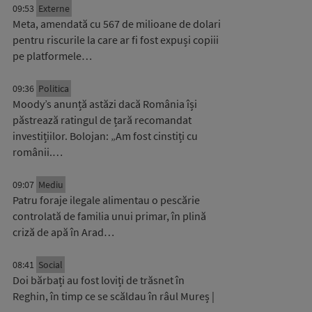
09:53
Externe
Meta, amendată cu 567 de milioane de dolari
pentru riscurile la care ar fi fost expuși copiii
pe platformele…
09:36
Politica
Moody’s anunță astăzi dacă România își
păstrează ratingul de țară recomandat
investițiilor. Bolojan: „Am fost cinstiți cu
românii.…
09:07
Mediu
Patru foraje ilegale alimentau o pescărie
controlată de familia unui primar, în plină
criză de apă în Arad…
08:41
Social
Doi bărbați au fost loviți de trăsnet în
Reghin, în timp ce se scăldau în râul Mureș |