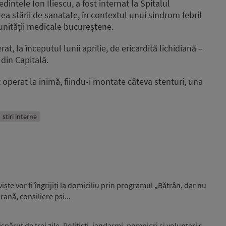
edintele Ion Iliescu, a fost internat la Spitalul
ea stării de sanatate, în contextul unui sindrom febril
 unității medicale bucureștene.
at, la începutul lunii aprilie, de ericardită lichidiană –
 din Capitală.
t operat la inimă, fiindu-i montate câteva stenturi, una
stiri interne
ște vor fi îngrijiți la domiciliu prin programul „Bătrân, dar nu
rană, consiliere psi...
spărut de trei zile. Polițiști, jandarmi, pompieri și voluntari s-