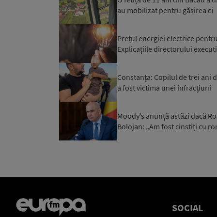
au mobilizat pentru găsirea ei
Prețul energiei electrice pentr
Explicațiile directorului execut
Constanța: Copilul de trei ani d
a fost victima unei infracțiuni
Moody’s anunță astăzi dacă Rom
Bolojan: „Am fost cinstiți cu r
SOCIAL