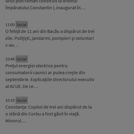
unui pod roman construit la ordinul
împăratului Constantin I, inaugurat în…
11:00
Social
O fetiță de 11 ani din Bacău a dispărut de trei
zile. Polițiști, jandarmi, pompieri și voluntari
s-au…
10:48
Social
Prețul energiei electrice pentru
consumatorii casnici ar putea crește din
septembrie. Explicațiile directorului executiv
al ACUE. De ce…
10:19
Social
Constanța: Copilul de trei ani dispărut de la
o stână din Corbu a fost găsit în viață.
Minorul…