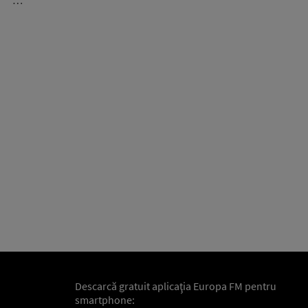
…
Descarcă gratuit aplicaţia Europa FM pentru
smartphone: