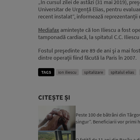
„În cursul zilei de astăzi (31 mai 2019), preș
Universitar de Urgență Elias, pentru evaluar
recent instalat”, informează reprezentanții
Mediafax
amintește că Ion Iliescu a fost oper
tamponadă cardiacă, la spitatul C.C. Iliescu
Fostul preşedinte are 89 de ani şi a mai fos
dintre operaţii fiind făcută la Paris în 2007.
TAGS
ion iliescu
spitalizare
spitalul elias
CITEȘTE ȘI
Peste 100 de bătrâni din Târgovi
singur”. Beneficiarii vor primi h
O fetiță de 11 ani din Bacău a di