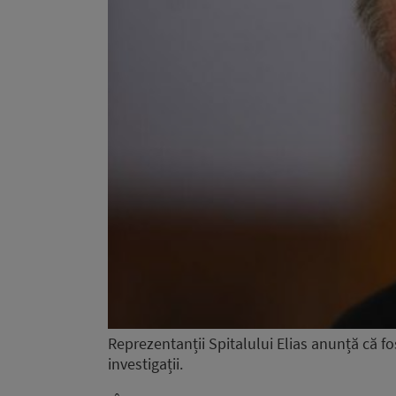
Reprezentanții Spitalului Elias anunță că fos
investigații.