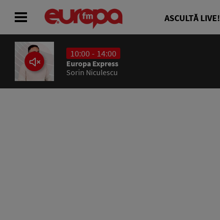
ASCULTĂ LIVE!
10:00 - 14:00
ACASĂ
Europa Express
Sorin Niculescu
ȘTIRI
RADIO
CONCURSURI
PODCAST
ASCULTĂ LIVE