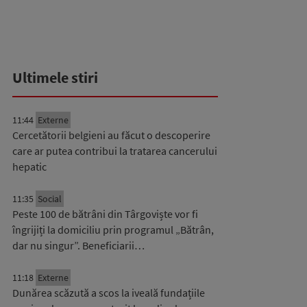
Ultimele stiri
11:44
Externe
Cercetătorii belgieni au făcut o descoperire
care ar putea contribui la tratarea cancerului
hepatic
11:35
Social
Peste 100 de bătrâni din Târgoviște vor fi
îngrijiți la domiciliu prin programul „Bătrân,
dar nu singur”. Beneficiarii…
11:18
Externe
Dunărea scăzută a scos la iveală fundațiile