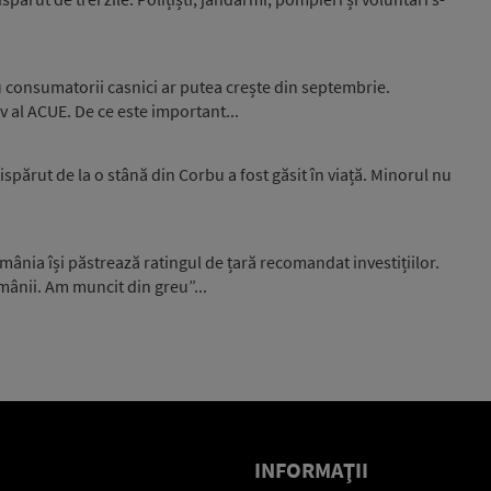
u consumatorii casnici ar putea crește din septembrie.
iv al ACUE. De ce este important...
ispărut de la o stână din Corbu a fost găsit în viață. Minorul nu
ânia își păstrează ratingul de țară recomandat investițiilor.
omânii. Am muncit din greu”...
INFORMAŢII