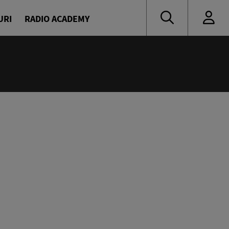
URI
RADIO ACADEMY
nă muzică