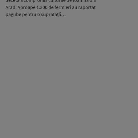
Seceta a compromis culturile de toamnă din
Arad. Aproape 1.300 de fermieri au raportat
pagube pentru o suprafață…