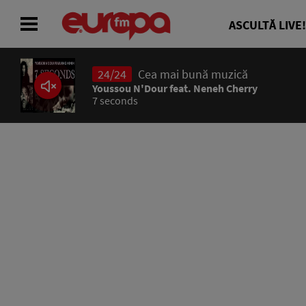
ASCULTĂ LIVE!
24/24
Cea mai bună muzică
ACASĂ
Youssou N'Dour feat. Neneh Cherry
7 seconds
ȘTIRI
RADIO
CONCURSURI
PODCAST
ASCULTĂ LIVE