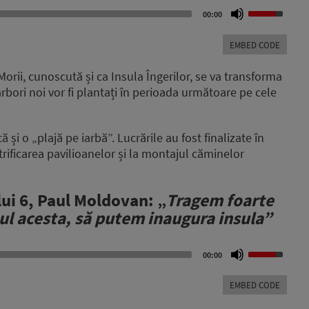
Use
00:00
Up/Down
Arrow
EMBED CODE
keys
to
 Morii, cunoscută și ca Insula Îngerilor, se va transforma
increase
rbori noi vor fi plantați în perioada următoare pe cele
or
decrease
volume.
i o „plajă pe iarbă”. Lucrările au fost finalizate în
rificarea pavilioanelor și la montajul căminelor
lui 6, Paul Moldovan: „
Tragem foarte
 anul acesta, să putem inaugura insula”
Use
00:00
Up/Down
Arrow
EMBED CODE
keys
to