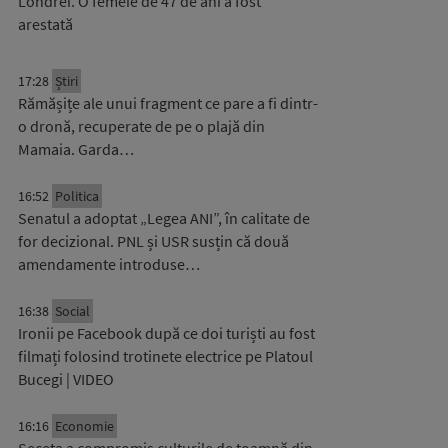
Londrei. O femeie de 47 de ani a fost
arestată
17:28
Știri
Rămășițe ale unui fragment ce pare a fi dintr-
o dronă, recuperate de pe o plajă din
Mamaia. Garda…
16:52
Politica
Senatul a adoptat „Legea ANI”, în calitate de
for decizional. PNL și USR susțin că două
amendamente introduse…
16:38
Social
Ironii pe Facebook după ce doi turiști au fost
filmați folosind trotinete electrice pe Platoul
Bucegi | VIDEO
16:16
Economie