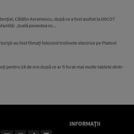
idențial, Cătălin Avramescu, după ce a fost audiat la DIICOT
fantilă: „toată povestea es...
uriști au fost filmați folosind trotinete electrice pe Platoul
inuți pentru 24 de ore după ce ar fi furat mai multe tablete dintr-
INFORMAŢII