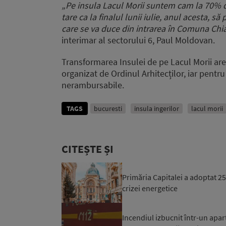
„Pe insula Lacul Morii suntem cam la 70% d
tare ca la finalul lunii iulie, anul acesta, 
care se va duce din intrarea în Comuna Chia
interimar al sectorului 6, Paul Moldovan.
Transformarea Insulei de pe Lacul Morii are
organizat de Ordinul Arhitecților, iar pentr
nerambursabile.
TAGS
bucuresti
insula ingerilor
lacul morii
CITEȘTE ȘI
Primăria Capitalei a adoptat 
crizei energetice
Incendiul izbucnit într-un apar