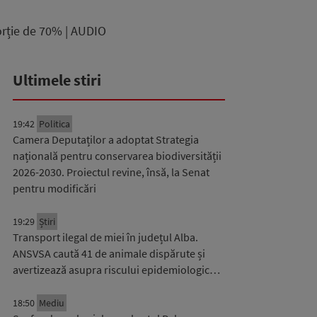
porție de 70% | AUDIO
Ultimele stiri
19:42
Politica
Camera Deputaților a adoptat Strategia
națională pentru conservarea biodiversității
2026-2030. Proiectul revine, însă, la Senat
pentru modificări
19:29
Știri
Transport ilegal de miei în județul Alba.
ANSVSA caută 41 de animale dispărute și
avertizează asupra riscului epidemiologic…
18:50
Mediu