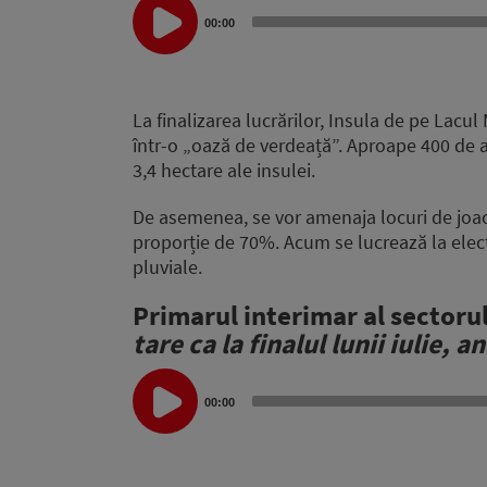
Audio
00:00
Player
La finalizarea lucrărilor, Insula de pe Lacul
într-o „oază de verdeață”. Aproape 400 de a
3,4 hectare ale insulei.
De asemenea, se vor amenaja locuri de joacă ș
proporție de 70%. Acum se lucrează la elect
pluviale.
Primarul interimar al sectoru
tare ca la finalul lunii iulie,
Audio
Player
00:00