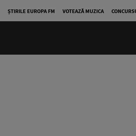
ȘTIRILE EUROPA FM
VOTEAZĂ MUZICA
CONCURS
24/24
Cea mai bu
Europa FM