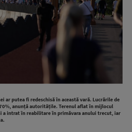
ei ar putea fi redeschisă în această vară. Lucrările de
 70%, anunță autoritățile. Terenul aflat în mijlocul
 a intrat în reabilitare în primăvara anului trecut, iar
ta.