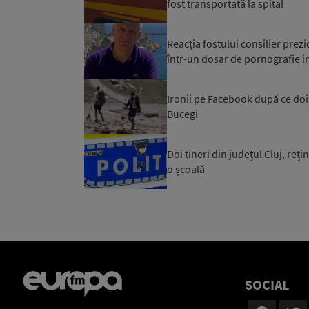
fost transportată la spital
Reacția fostului consilier prez
într-un dosar de pornografie in
Ironii pe Facebook după ce doi t
Bucegi
Doi tineri din județul Cluj, reț
o școală
SOCIAL