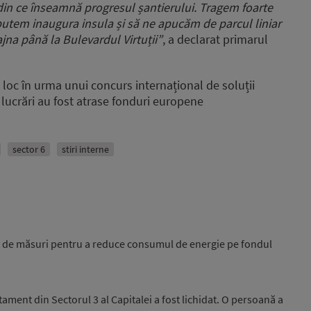
in ce înseamnă progresul șantierului. Tragem foarte
increase
să putem inaugura insula și să ne apucăm de parcul liniar
or
jna până la Bulevardul Virtuții”
, a declarat primarul
decrease
volume.
 loc în urma unui concurs internațional de soluții
u lucrări au fost atrase fonduri europene
sector 6
stiri interne
25 de măsuri pentru a reduce consumul de energie pe fondul
tament din Sectorul 3 al Capitalei a fost lichidat. O persoană a