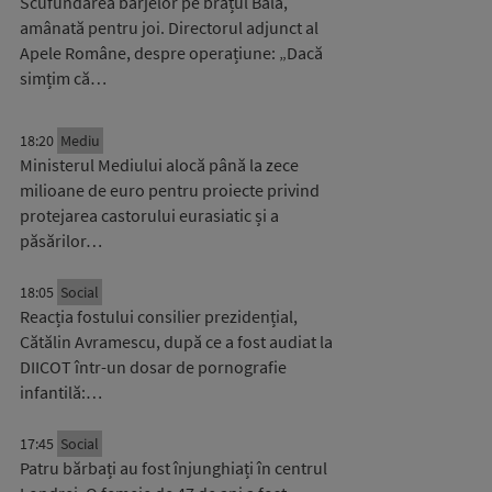
Scufundarea barjelor pe brațul Bala,
amânată pentru joi. Directorul adjunct al
Apele Române, despre operațiune: „Dacă
simțim că…
18:20
Mediu
Ministerul Mediului alocă până la zece
milioane de euro pentru proiecte privind
protejarea castorului eurasiatic și a
păsărilor…
18:05
Social
Reacția fostului consilier prezidențial,
Cătălin Avramescu, după ce a fost audiat la
DIICOT într-un dosar de pornografie
infantilă:…
17:45
Social
Patru bărbați au fost înjunghiați în centrul