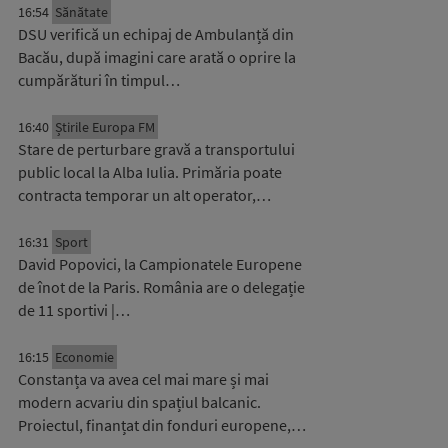
16:54
Sănătate
DSU verifică un echipaj de Ambulanță din
Bacău, după imagini care arată o oprire la
cumpărături în timpul…
16:40
Știrile Europa FM
Stare de perturbare gravă a transportului
public local la Alba Iulia. Primăria poate
contracta temporar un alt operator,…
16:31
Sport
David Popovici, la Campionatele Europene
de înot de la Paris. România are o delegație
de 11 sportivi |…
16:15
Economie
Constanța va avea cel mai mare și mai
modern acvariu din spațiul balcanic.
Proiectul, finanțat din fonduri europene,…