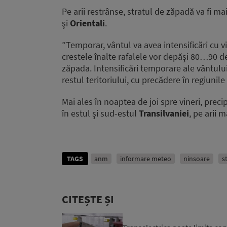
Pe arii restrânse, stratul de zăpadă va fi m
şi
Orientali
.
”Temporar, vântul va avea intensificări cu v
crestele înalte rafalele vor depăşi 80…90 de
zăpada. Intensificări temporare ale vântului,
restul teritoriului, cu precădere în regiunile
Mai ales în noaptea de joi spre vineri, prec
în estul şi sud-estul
Transilvaniei
, pe arii 
TAGS
anm
informare meteo
ninsoare
s
CITEȘTE ȘI