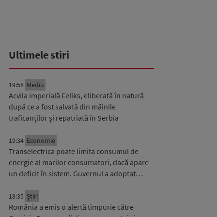
Ultimele stiri
19:58
Mediu
Acvila imperială Feliks, eliberată în natură
după ce a fost salvată din mâinile
traficanților și repatriată în Serbia
19:34
Economie
Transelectrica poate limita consumul de
energie al marilor consumatori, dacă apare
un deficit în sistem. Guvernul a adoptat…
18:35
Știri
România a emis o alertă timpurie către