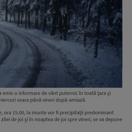
 emis o informare de vânt puternic în toată ţara şi
miercuri seara până vineri după-amiază.
e, ora 15.00, la munte vor fi precipitaţii predominant
zilei de joi şi în noaptea de joi spre vineri, se va depune