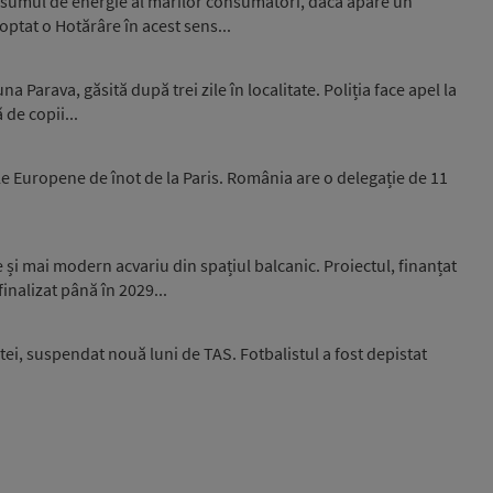
nsumul de energie al marilor consumatori, dacă apare un
optat o Hotărâre în acest sens...
 Parava, găsită după trei zile în localitate. Poliția face apel la
 de copii...
e Europene de înot de la Paris. România are o delegație de 11
și mai modern acvariu din spațiul balcanic. Proiectul, finanțat
inalizat până în 2029...
ei, suspendat nouă luni de TAS. Fotbalistul a fost depistat