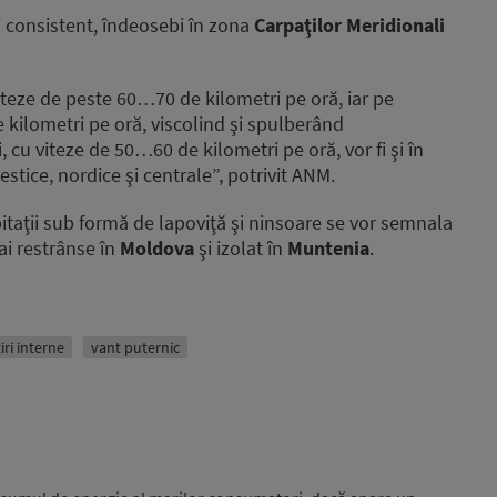
ai consistent, îndeosebi în zona
Carpaţilor Meridionali
iteze de peste 60…70 de kilometri pe oră, iar pe
 kilometri pe oră, viscolind şi spulberând
 cu viteze de 50…60 de kilometri pe oră, vor fi şi în
 estice, nordice şi centrale”, potrivit ANM.
ipitaţii sub formă de lapoviţă şi ninsoare se vor semnala
mai restrânse în
Moldova
şi izolat în
Muntenia
.
tiri interne
vant puternic