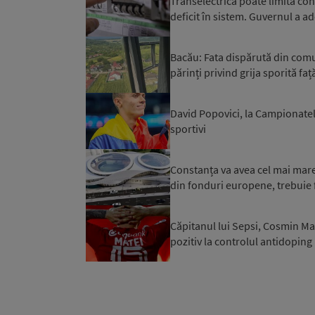
Transelectrica poate limita co
deficit în sistem. Guvernul a ad
Bacău: Fata dispărută din comuna
părinți privind grija sporită față
David Popovici, la Campionatel
sportivi
Constanța va avea cel mai mare 
din fonduri europene, trebuie f
Căpitanul lui Sepsi, Cosmin Mat
pozitiv la controlul antidoping