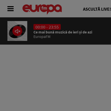
ASCULTĂ LIVE!
00:00 - 23:55
ACASĂ
Ce mai bună muzică de ieri și de azi
EuropaFM
ȘTIRI
RADIO
CONCURSURI
PODCAST
ASCULTĂ LIVE