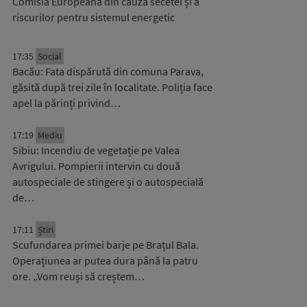
Comisia Europeană din cauza secetei și a
riscurilor pentru sistemul energetic
17:35
Social
Bacău: Fata dispărută din comuna Parava,
găsită după trei zile în localitate. Poliția face
apel la părinți privind…
17:19
Mediu
Sibiu: Incendiu de vegetație pe Valea
Avrigului. Pompierii intervin cu două
autospeciale de stingere și o autospecială
de…
17:11
Știri
Scufundarea primei barje pe Brațul Bala.
Operațiunea ar putea dura până la patru
ore. „Vom reuși să creștem…