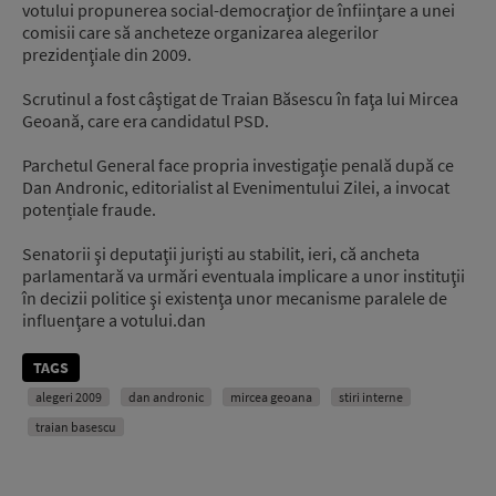
votului propunerea social-democraţior de înfiinţare a unei
comisii care să ancheteze organizarea alegerilor
prezidenţiale din 2009.
Scrutinul a fost câştigat de Traian Băsescu în faţa lui Mircea
Geoană, care era candidatul PSD.
Parchetul General face propria investigaţie penală după ce
Dan Andronic, editorialist al Evenimentului Zilei, a invocat
potențiale fraude.
Senatorii şi deputaţii jurişti au stabilit, ieri, că ancheta
parlamentară va urmări eventuala implicare a unor instituţii
în decizii politice şi existenţa unor mecanisme paralele de
influenţare a votului.dan
TAGS
alegeri 2009
dan andronic
mircea geoana
stiri interne
traian basescu