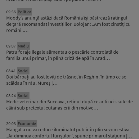
09:36
Politica
Moody’s anunță astăzi dacă România își păstrează ratingul
de țară recomandat investițiilor. Bolojan: „Am fost cinstiți cu
românii.…
09:07
Mediu
Patru foraje ilegale alimentau o pescărie controlată de
familia unui primar, în plină criză de apă în Arad…
08:41
Social
Doi bărbați au fost loviți de trăsnet în Reghin, în timp ce se
scăldau în râul Mureș |…
08:24
Social
Medic veterinar din Suceava, reținut după ce ar fi ucis sute de
câini sub pretextul eutanasierii din motive…
20:03
Economie
Mangalia nu va reduce iluminatul public în plin sezon estival.
„Ar diminua confortul turiștilor”, spune primarul stațiunii |…