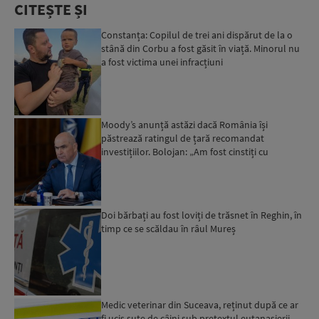
CITEȘTE ȘI
Constanța: Copilul de trei ani dispărut de la o
stână din Corbu a fost găsit în viață. Minorul nu
a fost victima unei infracțiuni
Moody’s anunță astăzi dacă România își
păstrează ratingul de țară recomandat
investițiilor. Bolojan: „Am fost cinstiți cu
românii. Am muncit din greu”...
Doi bărbați au fost loviți de trăsnet în Reghin, în
timp ce se scăldau în râul Mureș
Medic veterinar din Suceava, reținut după ce ar
fi ucis sute de câini sub pretextul eutanasierii