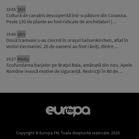
19:55
Știri
Cultură de canabis descoperită într-o pădure din Covasna.
Peste 130 de plante au fost ridicate de anchetatori |…
19:46
Știri
Două tramvaie s-au ciocnit în orașul Gelsenkirchen, aflat în
vestul Germaniei. 25 de oameni au fost răniți, dintre…
19:27
Mediu
Scufundarea barjelor pe Brațul Bala, amânată din nou. Apele
Române invocă motive de siguranță. Restricții în 80 de…
Copyright © Europa FM. Toate drepturile rezervate. 2026