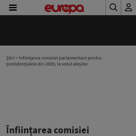
ACASĂ
ȘTIRI
RADIO
Știri
> Înființarea comisiei parlamentare pentru
prezidențialele din 2009, la votul aleșilor
CONCURSURI
PODCAST
ASCULTĂ
LIVE
Înființarea comisiei