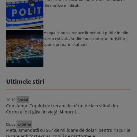
din motive medicale
Mangalia nu va reduce iluminatul public în plin
sezon estival. „Ar diminua confortul turiștilor”,
spune primarul stațiunii
Ultimele stiri
10:19
Social
Constanța: Copilul de trei ani dispărut de la o stână din
Corbu a fost găsit în viață. Minorul…
09:53
Externe
Meta, amendată cu 567 de milioane de dolari pentru riscurile
la care ar fi fost expuși copiii pe platformele…