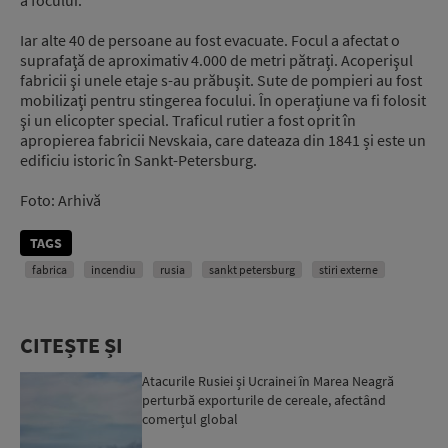
a focului.
Iar alte 40 de persoane au fost evacuate. Focul a afectat o
suprafaţă de aproximativ 4.000 de metri pătraţi. Acoperişul
fabricii şi unele etaje s-au prăbuşit. Sute de pompieri au fost
mobilizaţi pentru stingerea focului. În operaţiune va fi folosit
şi un elicopter special. Traficul rutier a fost oprit în
apropierea fabricii Nevskaia, care dateaza din 1841 și este un
edificiu istoric în Sankt-Petersburg.
Foto: Arhivă
TAGS
fabrica
incendiu
rusia
sankt petersburg
stiri externe
CITEȘTE ȘI
Atacurile Rusiei și Ucrainei în Marea Neagră
perturbă exporturile de cereale, afectând
comerțul global