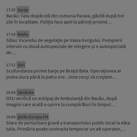
17:35
Social
Bacău: Fata dispărută din comuna Parava, găsită după trei
zile în localitate. Poliția face apel la părinți privind…
17:19
Mediu
Sibiu: Incendiu de vegetație pe Valea Avrigului. Pompierii
intervin cu două autospeciale de stingere și o autospecială
de…
17:11
Știri
Scufundarea primei barje pe Brațul Bala. Operațiunea ar
putea dura până la patru ore. „Vom reuși să creștem…
16:54
Sănătate
DSU verifică un echipaj de Ambulanță din Bacău, după
imagini care arată o oprire la cumpărături în timpul…
16:40
Știrile Europa FM
Stare de perturbare gravă a transportului public local la Alba
Iulia. Primăria poate contracta temporar un alt operator,…