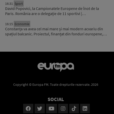
16:31
Sport
David Popovici, la Campionatele Europene de înot de la
Paris. România are o delegație de 11 sportivi |…
16:15
Economie
Constanța va avea cel mai mare și mai modern acvariu din
spațiul balcanic. Proiectul, finanțat din fonduri europene,…
Copyright © Europa FM. Toate drepturile rezervate. 2026
SOCIAL