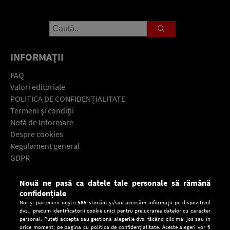
INFORMAŢII
FAQ
Valori editoriale
POLITICA DE CONFIDENŢIALITATE
Termeni şi condiţii
Notă de Informare
Despre cookies
Regulament general
GDPR
Contact
Nouă ne pasă ca datele tale personale să rămână
Descarcă gratuit aplicaţia Europa FM pentru smartphone:
confidențiale
Noi și partenerii noștri
585
stocăm și/sau accesăm informații pe dispozitivul
dvs., precum identificatorii cookie unici pentru prelucrarea datelor cu caracter
personal. Puteți accepta sau gestiona alegerile dvs. făcând clic mai jos sau în
orice moment, pe pagina cu politica de confidențialitate. Aceste alegeri vor fi