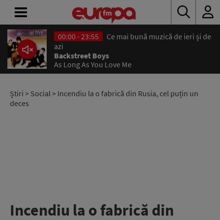
00:00 - 23:55
Ce mai bună muzică de ieri și de
ACASĂ
azi
Backstreet Boys
As Long As You Love Me
ȘTIRI
RADIO
Știri
>
Social
> Incendiu la o fabrică din Rusia, cel puțin un
deces
CONCURSURI
PODCAST
ASCULTĂ
LIVE
Incendiu la o fabrică din