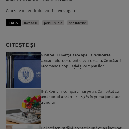
Cauzale incendiului vor fi investigate.
TAGS
incendiu
portul midia
stiri interne
CITEȘTE ȘI
Ministerul Energiei face apel la reducerea
consumului de curent electric seara. Ce măsuri
recomandă populației și companiilor
INS: Românii cumpără mai puțin. Comerțul cu
amănuntul a scăzut cu 5,7% în prima jumătate
a anului
Doi cetățeni străini, arestați după ce au încercat