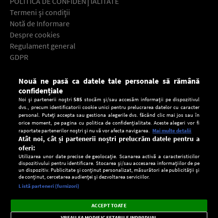
POLITICA DE CONFIDENŢIALITATE
Termeni şi condiţii
Notă de Informare
Despre cookies
Regulament general
GDPR
Contact
Nouă ne pasă ca datele tale personale să rămână
Descarcă gratuit aplicaţia Europa FM pentru smartphone:
confidențiale
Noi și partenerii noștri
585
stocăm și/sau accesăm informații pe dispozitivul
dvs., precum identificatorii cookie unici pentru prelucrarea datelor cu caracter
personal. Puteți accepta sau gestiona alegerile dvs. făcând clic mai jos sau în
orice moment, pe pagina cu politica de confidențialitate. Aceste alegeri vor fi
raportate partenerilor noștri și nu vă vor afecta navigarea.
Mai multe detalii
Atât noi, cât și partenerii noștri prelucrăm datele pentru a
oferi:
Utilizarea unor date precise de geolocație. Scanarea activă a caracteristicilor
dispozitivului pentru identificare. Stocarea și/sau accesarea informațiilor de pe
un dispozitiv. Publicitate și conținut personalizat, măsurători ale publicității și
de conținut, cercetarea audienței și dezvoltarea serviciilor.
Setări:
Listă parteneri (furnizori)
Ascultă Europa FM în aplicație
Dark
×
Instalează
Radio live, podcasturi, știri și alerte
ACCEPT TOATE
Mode
importante.
VREAU SA MODIFIC SETARILE INDIVIDUAL