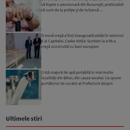
să înșele o pensionară din București, pretinzând
că sunt de la poliție și de la bancă ...
O nouă creșă a fost inaugurată astăzi în sectorul
6 al Capitalei. Cseke Attila: Suntem la a 96-a
creșă construită cu bani europeni
Criză majoră de apă potabilă în mai multe
localități din Bihor, din cauza secetei. Ce spune
purtătorul de cuvânt al Prefecturii despre
măsurile luate ...
Ultimele stiri