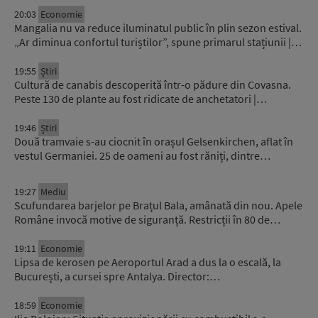
20:03
Economie
Mangalia nu va reduce iluminatul public în plin sezon estival.
„Ar diminua confortul turiștilor”, spune primarul stațiunii |…
19:55
Știri
Cultură de canabis descoperită într-o pădure din Covasna.
Peste 130 de plante au fost ridicate de anchetatori |…
19:46
Știri
Două tramvaie s-au ciocnit în orașul Gelsenkirchen, aflat în
vestul Germaniei. 25 de oameni au fost răniți, dintre…
19:27
Mediu
Scufundarea barjelor pe Brațul Bala, amânată din nou. Apele
Române invocă motive de siguranță. Restricții în 80 de…
19:11
Economie
Lipsa de kerosen pe Aeroportul Arad a dus la o escală, la
București, a cursei spre Antalya. Director:…
18:59
Economie