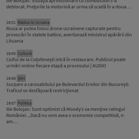
Ilie Bolojan: Situaţia aprovizionării cu combustibil s-a
deblocat. Prețurile la motorină ar urma să scadă în a doua…
18:51
Război în Ucraina
Rusia ar putea folosi drone ucrainene capturate pentru
provocări în statele baltice, avertizează ministrul apărării din
Lituania
18:45
Cultură
Coiful de la Coțofenești intră în restaurare. Publicul poate
urmări online fiecare etapă a procesului | AUDIO
18:40
Știri
Surpare a carosabilului pe Bulevardul Eroilor din București.
Traficul se desfășoară restricționat
18:07
Politica
Ilie Bolojan: Sunt optimist că Moody’s va menține ratingul
României. „Dacă nu vom avea o economie competitivă, n-
am…