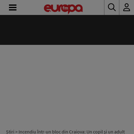
ACASĂ
ȘTIRI
RADIO
CONCURSURI
PODCAST
ASCULTĂ
LIVE
Știri
> Incendiu într-un bloc din Craiova: Un copil şi un adult