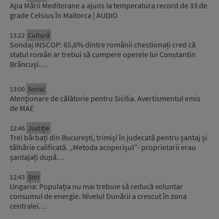
Apa Mării Mediterane a ajuns la temperatura record de 33 de
grade Celsius în Mallorca | AUDIO
13:22
Cultură
Sondaj INSCOP: 65,6% dintre românii chestionați cred că
statul român ar trebui să cumpere operele lui Constantin
Brâncuși.…
13:00
Social
Atenţionare de călătorie pentru Sicilia. Avertismentul emis
de MAE
12:46
Justiție
Trei bărbați din București, trimiși în judecată pentru șantaj și
tâlhărie calificată. „Metoda acoperișul”- proprietarii erau
șantajați după…
12:43
Știri
Ungaria: Populația nu mai trebuie să reducă voluntar
consumul de energie. Nivelul Dunării a crescut în zona
centralei…