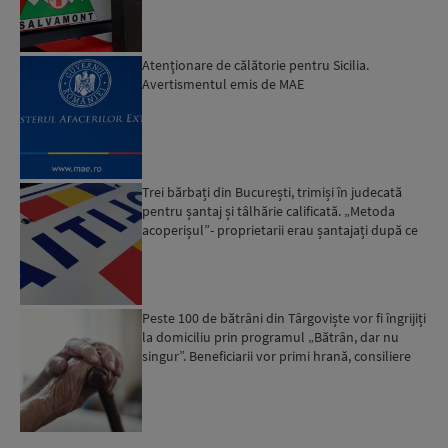
Atenţionare de călătorie pentru Sicilia.
Avertismentul emis de MAE
Trei bărbați din București, trimiși în judecată
pentru șantaj și tâlhărie calificată. „Metoda
acoperișul”- proprietarii erau șantajați după ce
locuinț...
Peste 100 de bătrâni din Târgoviște vor fi îngrijiți
la domiciliu prin programul „Bătrân, dar nu
singur”. Beneficiarii vor primi hrană, consiliere
psi...