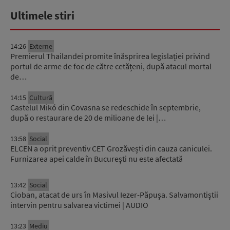
Ultimele stiri
14:26
Externe
Premierul Thailandei promite înăsprirea legislației privind
portul de arme de foc de către cetățeni, după atacul mortal
de…
14:15
Cultură
Castelul Mikó din Covasna se redeschide în septembrie,
după o restaurare de 20 de milioane de lei |…
13:58
Social
ELCEN a oprit preventiv CET Grozăvești din cauza caniculei.
Furnizarea apei calde în Bucureşti nu este afectată
13:42
Social
Cioban, atacat de urs în Masivul Iezer-Păpușa. Salvamontiștii
intervin pentru salvarea victimei | AUDIO
13:23
Mediu