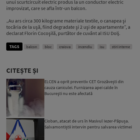
unui scurtcircuit electric produs la un conductor electric
improvizat, care se afla într-un balcon.
„Au ars circa 300 kilograme materiale textile, o canapea şi
tocăria de la uşă, fiind degradate şi 2 uşi de apartamente”, a
declarat Florin Cocoşilă, purtător de cuvânt al ISU Dolj.
TAGS
balcon
bloc
craiova
incendiu
isu
stiri interne
CITEȘTE ȘI
ELCEN a oprit preventiv CET Grozăvești din
cauza caniculei. Furnizarea apei calde în
Bucureşti nu este afectată
Cioban, atacat de urs în Masivul Iezer-Păpușa.
Salvamontiștii intervin pentru salvarea victimei