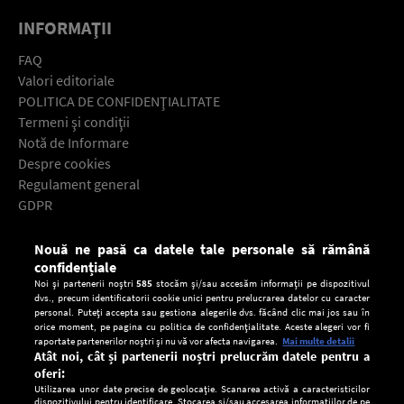
INFORMAŢII
FAQ
Valori editoriale
POLITICA DE CONFIDENŢIALITATE
Termeni şi condiţii
Notă de Informare
Despre cookies
Regulament general
GDPR
Contact
Nouă ne pasă ca datele tale personale să rămână
Descarcă gratuit aplicaţia Europa FM pentru smartphone:
confidențiale
Noi și partenerii noștri
585
stocăm și/sau accesăm informații pe dispozitivul
dvs., precum identificatorii cookie unici pentru prelucrarea datelor cu caracter
personal. Puteți accepta sau gestiona alegerile dvs. făcând clic mai jos sau în
orice moment, pe pagina cu politica de confidențialitate. Aceste alegeri vor fi
raportate partenerilor noștri și nu vă vor afecta navigarea.
Mai multe detalii
Atât noi, cât și partenerii noștri prelucrăm datele pentru a
oferi:
Utilizarea unor date precise de geolocație. Scanarea activă a caracteristicilor
dispozitivului pentru identificare. Stocarea și/sau accesarea informațiilor de pe