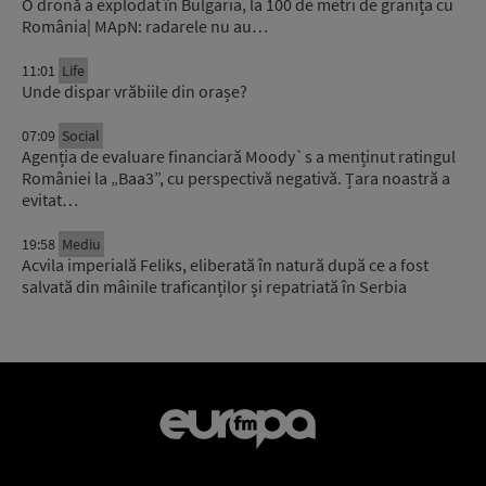
O dronă a explodat în Bulgaria, la 100 de metri de granița cu
România| MApN: radarele nu au…
11:01
Life
Unde dispar vrăbiile din orașe?
07:09
Social
Agenția de evaluare financiară Moody`s a menținut ratingul
României la „Baa3”, cu perspectivă negativă. Țara noastră a
evitat…
19:58
Mediu
Acvila imperială Feliks, eliberată în natură după ce a fost
salvată din mâinile traficanților și repatriată în Serbia