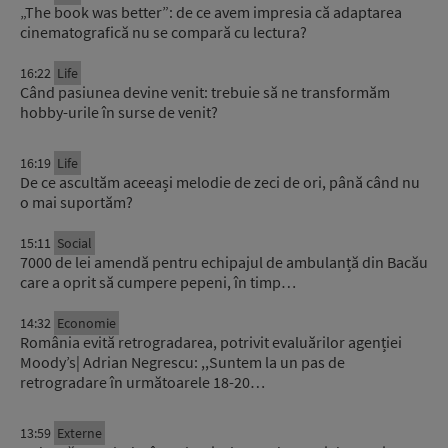
„The book was better”: de ce avem impresia că adaptarea
cinematografică nu se compară cu lectura?
16:22
Life
Când pasiunea devine venit: trebuie să ne transformăm
hobby-urile în surse de venit?
16:19
Life
De ce ascultăm aceeași melodie de zeci de ori, până când nu
o mai suportăm?
15:11
Social
7000 de lei amendă pentru echipajul de ambulanță din Bacău
care a oprit să cumpere pepeni, în timp…
14:32
Economie
România evită retrogradarea, potrivit evaluărilor agenției
Moody’s| Adrian Negrescu: ,,Suntem la un pas de
retrogradare în următoarele 18-20…
13:59
Externe