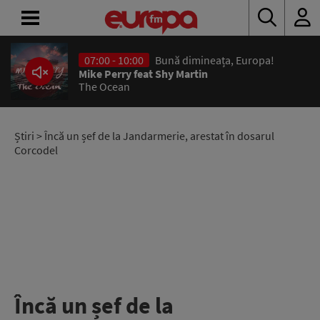
07:00 - 10:00
Bună dimineața, Europa!
ACASĂ
Mike Perry feat Shy Martin
The Ocean
ȘTIRI
RADIO
Știri
> Încă un șef de la Jandarmerie, arestat în dosarul
Corcodel
CONCURSURI
PODCAST
ASCULTĂ
LIVE
Încă un șef de la