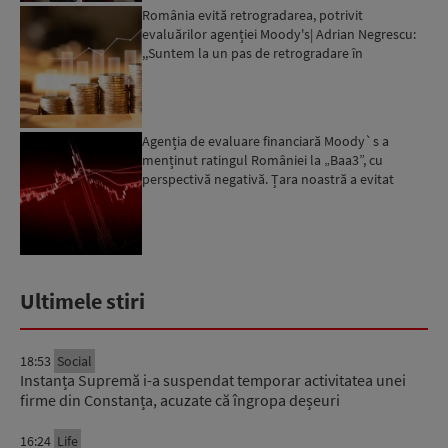
România evită retrogradarea, potrivit
evaluărilor agenției Moody's| Adrian Negrescu:
,,Suntem la un pas de retrogradare în
următoarele 18-20 de luni, ...
Agenția de evaluare financiară Moody`s a
menținut ratingul României la „Baa3”, cu
perspectivă negativă. Țara noastră a evitat
momentan retrogradarea...
Ultimele stiri
18:53
Social
Instanța Supremă i-a suspendat temporar activitatea unei
firme din Constanța, acuzate că îngropa deșeuri
16:24
Life