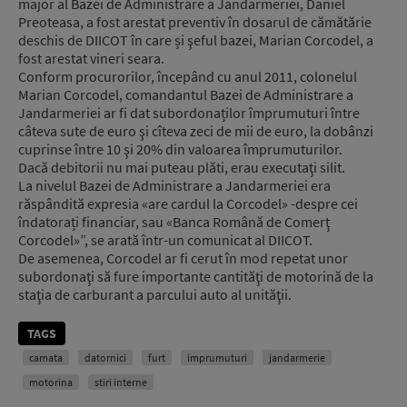
major al Bazei de Administrare a Jandarmeriei, Daniel
Preoteasa, a fost arestat preventiv în dosarul de cămătărie
deschis de DIICOT în care și şeful bazei, Marian Corcodel, a
fost arestat vineri seara.
Conform procurorilor, începând cu anul 2011, colonelul
Marian Corcodel, comandantul Bazei de Administrare a
Jandarmeriei ar fi dat subordonaților împrumuturi între
câteva sute de euro şi cîteva zeci de mii de euro, la dobânzi
cuprinse între 10 şi 20% din valoarea împrumuturilor.
Dacă debitorii nu mai puteau plăti, erau executaţi silit.
La nivelul Bazei de Administrare a Jandarmeriei era
răspândită expresia «are cardul la Corcodel» -despre cei
îndatorați financiar, sau «Banca Română de Comerţ
Corcodel»”, se arată într-un comunicat al DIICOT.
De asemenea, Corcodel ar fi cerut în mod repetat unor
subordonaţi să fure importante cantităţi de motorină de la
staţia de carburant a parcului auto al unităţii.
TAGS
camata
datornici
furt
imprumuturi
jandarmerie
motorina
stiri interne