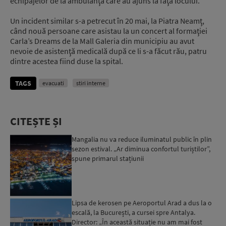
echipajelor de la ambulanţă care au ajuns la faţa locului.
Un incident similar s-a petrecut în 20 mai, la Piatra Neamţ,
când nouă persoane care asistau la un concert al formaţiei
Carla’s Dreams de la Mall Galeria din municipiu au avut
nevoie de asistenţă medicală după ce li s-a făcut rău, patru
dintre acestea fiind duse la spital.
TAGS
evacuati
stiri interne
CITEȘTE ȘI
Mangalia nu va reduce iluminatul public în plin
sezon estival. „Ar diminua confortul turiștilor”,
spune primarul stațiunii
Lipsa de kerosen pe Aeroportul Arad a dus la o
escală, la București, a cursei spre Antalya.
Director: „În această situație nu am mai fost