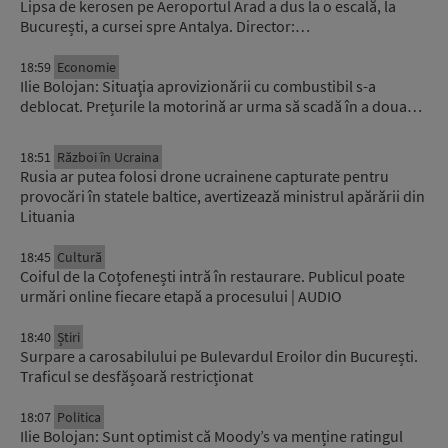
Lipsa de kerosen pe Aeroportul Arad a dus la o escală, la
București, a cursei spre Antalya. Director:…
18:59
Economie
Ilie Bolojan: Situaţia aprovizionării cu combustibil s-a
deblocat. Prețurile la motorină ar urma să scadă în a doua…
18:51
Război în Ucraina
Rusia ar putea folosi drone ucrainene capturate pentru
provocări în statele baltice, avertizează ministrul apărării din
Lituania
18:45
Cultură
Coiful de la Coțofenești intră în restaurare. Publicul poate
urmări online fiecare etapă a procesului | AUDIO
18:40
Știri
Surpare a carosabilului pe Bulevardul Eroilor din București.
Traficul se desfășoară restricționat
18:07
Politica
Ilie Bolojan: Sunt optimist că Moody’s va menține ratingul