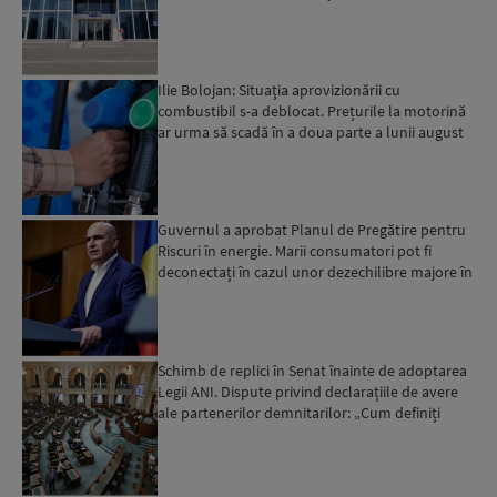
deloc”...
Ilie Bolojan: Situaţia aprovizionării cu
combustibil s-a deblocat. Prețurile la motorină
ar urma să scadă în a doua parte a lunii august
Guvernul a aprobat Planul de Pregătire pentru
Riscuri în energie. Marii consumatori pot fi
deconectați în cazul unor dezechilibre majore în
sistemul e...
Schimb de replici în Senat înainte de adoptarea
Legii ANI. Dispute privind declarațiile de avere
ale partenerilor demnitarilor: „Cum definiți
amantele...