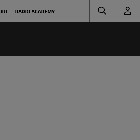
URI
RADIO ACADEMY
:00
novici