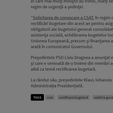
în care mai mulţi miniştri au trimis, marţi 
regim de urgenţă a şedinţei.
”
Solicitarea de convocare a CSAT
, în regim
rectificări bugetare din acest an pentru asig
obligatorii ale bugetului general consolidat,
asistenţa socială, echilibrarea bugetelor lo
Uniunea Europeană, precum şi finanţarea act
arată în comunicatul Guvernului.
Preşedintele PSD Liviu Dragnea a anunţat m
şi care e semnată de o treime din membri a
aibă ca temă rectificarea bugetară.
La rândul său, președintele Klaus Iohannis
Administrația Prezidențială.
TAGS
csat
rectificare bugetară
sedinta guv