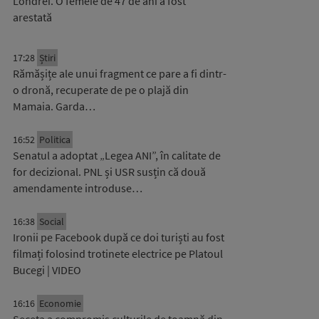
Londrei. O femeie de 47 de ani a fost
arestată
17:28
Știri
Rămășițe ale unui fragment ce pare a fi dintr-
o dronă, recuperate de pe o plajă din
Mamaia. Garda…
16:52
Politica
Senatul a adoptat „Legea ANI”, în calitate de
for decizional. PNL și USR susțin că două
amendamente introduse…
16:38
Social
Ironii pe Facebook după ce doi turiști au fost
filmați folosind trotinete electrice pe Platoul
Bucegi | VIDEO
16:16
Economie