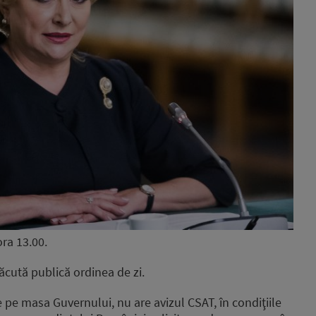
ora 13.00.
ăcută publică ordinea de zi.
fie pe masa Guvernului, nu are avizul CSAT, în condiţiile