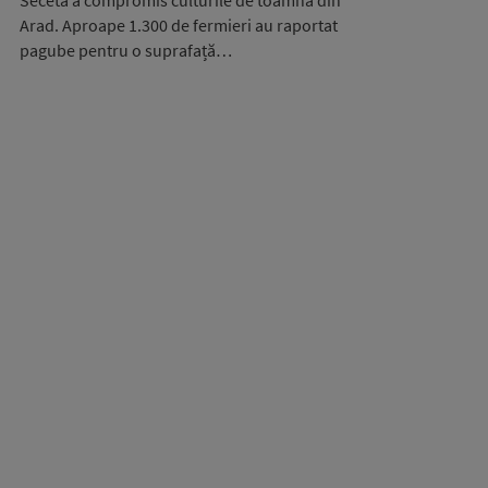
Seceta a compromis culturile de toamnă din
Arad. Aproape 1.300 de fermieri au raportat
pagube pentru o suprafață…