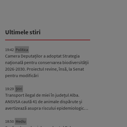
Ultimele stiri
19:42
Politica
Camera Deputaților a adoptat Strategia
națională pentru conservarea biodiversității
2026-2030. Proiectul revine, însă, la Senat
pentru modificări
19:29
Știri
Transport ilegal de miei în județul Alba.
ANSVSA caută 41 de animale dispărute și
avertizează asupra riscului epidemiologic…
18:50
Mediu