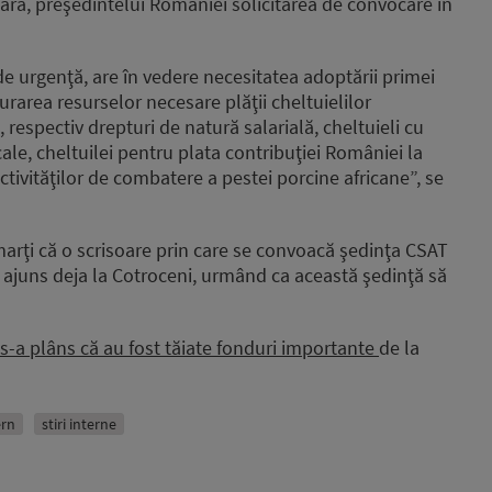
seara, preşedintelui României solicitarea de convocare în
 de urgenţă, are în vedere necesitatea adoptării primei
urarea resurselor necesare plăţii cheltuielilor
 respectiv drepturi de natură salarială, cheltuieli cu
cale, cheltuilei pentru plata contribuţiei României la
ivităţilor de combatere a pestei porcine africane”, se
arţi că o scrisoare prin care se convoacă şedinţa CSAT
 ajuns deja la Cotroceni, urmând ca această şedinţă să
s-a plâns că au fost tăiate fonduri importante
de la
ern
stiri interne