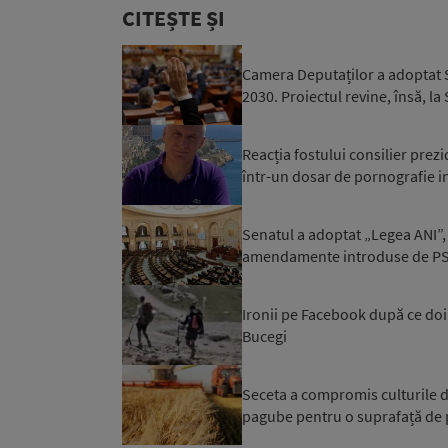
CITEȘTE ȘI
Camera Deputaților a adoptat S
2030. Proiectul revine, însă, la
Reacția fostului consilier prez
într-un dosar de pornografie in
Senatul a adoptat „Legea ANI”, 
amendamente introduse de PSD 
Ironii pe Facebook după ce doi t
Bucegi
Seceta a compromis culturile d
pagube pentru o suprafață de 