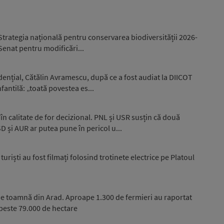
trategia națională pentru conservarea biodiversității 2026-
 Senat pentru modificări...
idențial, Cătălin Avramescu, după ce a fost audiat la DIICOT
fantilă: „toată povestea es...
în calitate de for decizional. PNL și USR susțin că două
și AUR ar putea pune în pericol u...
uriști au fost filmați folosind trotinete electrice pe Platoul
e toamnă din Arad. Aproape 1.300 de fermieri au raportat
peste 79.000 de hectare