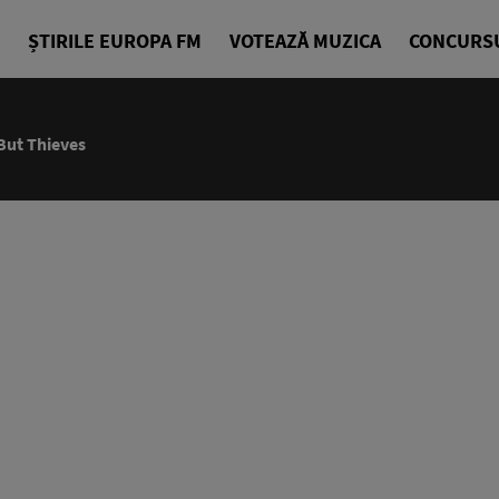
ȘTIRILE EUROPA FM
VOTEAZĂ MUZICA
CONCURS
06:00 - 07
But Thieves
La Cafea
Daniel Osma