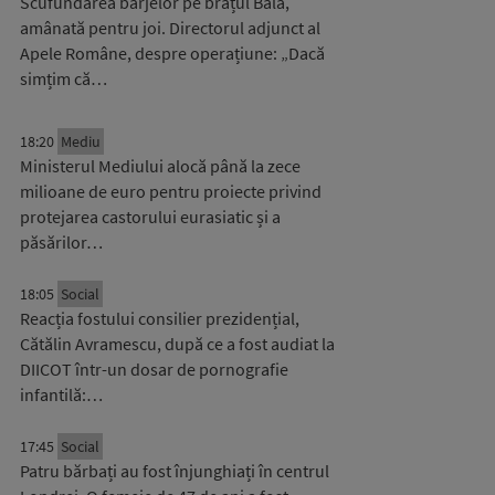
Scufundarea barjelor pe brațul Bala,
amânată pentru joi. Directorul adjunct al
Apele Române, despre operațiune: „Dacă
simțim că…
18:20
Mediu
Ministerul Mediului alocă până la zece
milioane de euro pentru proiecte privind
protejarea castorului eurasiatic și a
păsărilor…
18:05
Social
Reacția fostului consilier prezidențial,
Cătălin Avramescu, după ce a fost audiat la
DIICOT într-un dosar de pornografie
infantilă:…
17:45
Social
Patru bărbați au fost înjunghiați în centrul