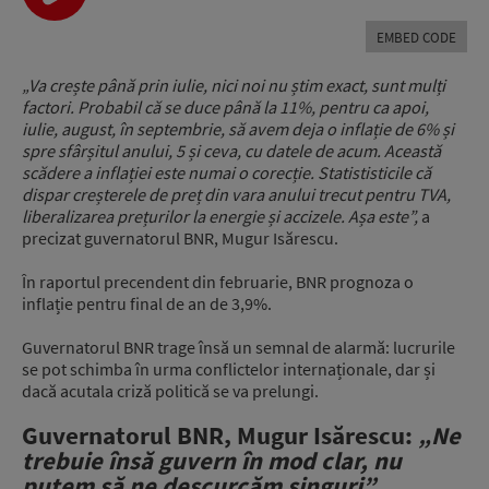
EMBED CODE
„
Va crește până prin iulie, nici noi nu știm exact, sunt mulți
factori.
Probabil că se duce până la 11%, pentru ca apoi,
iulie, august, în septembrie,
să avem deja o inflație de 6% și
spre sfârșitul anului, 5 și ceva, cu datele de acum.
Această
scădere a inflației este numai o corecție.
Statististicile că
dispar creșterele de preț din vara anului trecut pentru
TVA,
liberalizarea prețurilor la energie și accizele. Așa este”,
a
precizat guvernatorul BNR, Mugur Isărescu.
În raportul precendent din februarie, BNR prognoza o
inflație pentru final de an de 3,9%.
Guvernatorul BNR trage însă un semnal de alarmă: lucrurile
se pot schimba în urma conflictelor internaționale, dar și
dacă acutala criză politică se va prelungi.
Guvernatorul BNR, Mugur Isărescu:
„
N
e
trebuie însă guvern în mod clar, nu
putem să ne descurcăm singuri”