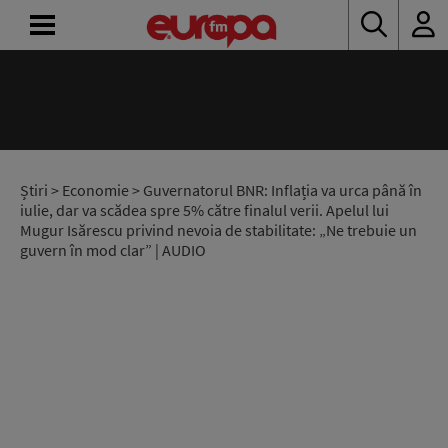
ACASĂ
ȘTIRI
RADIO
Știri
>
Economie
> Guvernatorul BNR: Inflația va urca până în
iulie, dar va scădea spre 5% către finalul verii. Apelul lui
Mugur Isărescu privind nevoia de stabilitate: „Ne trebuie un
CONCURSURI
guvern în mod clar” | AUDIO
PODCAST
ASCULTĂ
LIVE