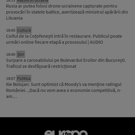
18:51
Război în Ucraina
Rusia ar putea folosi drone ucrainene capturate pentru
provocări în statele baltice, avertizează ministrul apărării din
Lituania
18:45
Cultură
Coiful de la Coțofenești intră în restaurare. Publicul poate
urmări online fiecare etapă a procesului | AUDIO
18:40
Știri
Surpare a carosabilului pe Bulevardul Eroilor din București.
Traficul se desfășoară restricționat
18:07
Politica
Ilie Bolojan: Sunt optimist că Moody’s va menține ratingul
României. „Dacă nu vom avea o economie competitivă, n-
am…