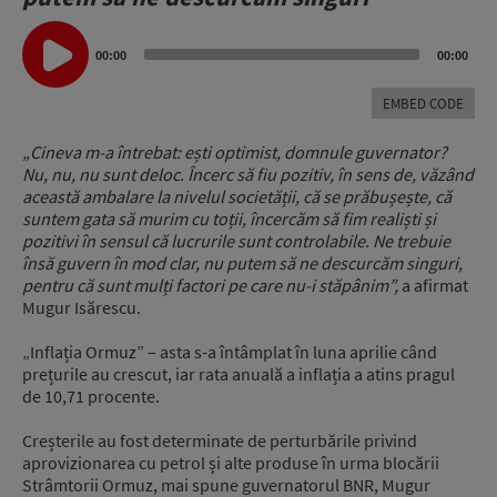
Audio
Player
00:00
00:00
EMBED CODE
„Cineva m-a întrebat: ești optimist, domnule guvernator?
Nu, nu, nu sunt deloc.
Încerc să fiu pozitiv, în sens de, văzând
această ambalare la nivelul societății,
că se prăbușește, că
suntem gata să murim cu toții, în
cercăm să fim realiști și
pozitivi în sensul că lucrurile sunt controlabile.
Ne trebuie
însă guvern în mod clar, nu putem să ne descurcăm singuri
,
pentru că sunt mulți factori pe care nu-i stăpânim”,
a afirmat
Mugur Isărescu.
„Inflația Ormuz” – asta s-a întâmplat în luna aprilie când
prețurile au crescut, iar rata anuală a inflația a atins pragul
de 10,71 procente.
Creșterile au fost determinate de perturbările privind
aprovizionarea cu petrol și alte produse în urma blocării
Strâmtorii Ormuz, mai spune guvernatorul BNR, Mugur