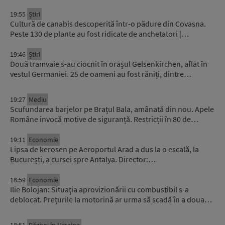
19:55
Știri
Cultură de canabis descoperită într-o pădure din Covasna.
Peste 130 de plante au fost ridicate de anchetatori |…
19:46
Știri
Două tramvaie s-au ciocnit în orașul Gelsenkirchen, aflat în
vestul Germaniei. 25 de oameni au fost răniți, dintre…
19:27
Mediu
Scufundarea barjelor pe Brațul Bala, amânată din nou. Apele
Române invocă motive de siguranță. Restricții în 80 de…
19:11
Economie
Lipsa de kerosen pe Aeroportul Arad a dus la o escală, la
București, a cursei spre Antalya. Director:…
18:59
Economie
Ilie Bolojan: Situaţia aprovizionării cu combustibil s-a
deblocat. Prețurile la motorină ar urma să scadă în a doua…