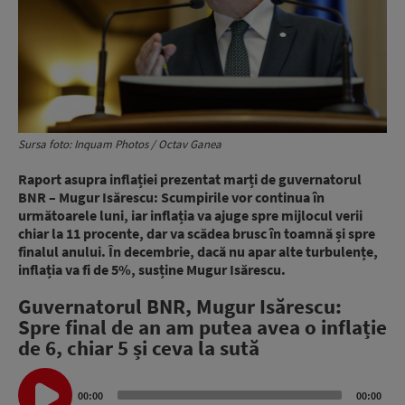
Sursa foto: Inquam Photos / Octav Ganea
Raport asupra inflației prezentat marți de guvernatorul
BNR – Mugur Isărescu: Scumpirile vor continua în
următoarele luni, iar inflația va ajuge spre mijlocul verii
chiar la 11 procente, dar va scădea brusc în toamnă și spre
finalul anului. În decembrie, dacă nu apar alte turbulențe,
inflația va fi de 5%, susține Mugur Isărescu.
Guvernatorul BNR, Mugur Isărescu:
Spre final de an am putea avea o inflație
de 6, chiar 5 și ceva la sută
Audio
Player
00:00
00:00