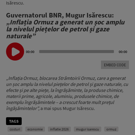
Isărescu.
Guvernatorul BNR, Mugur Isărescu:
„
Inflația Ormuz a generat un șoc amplu
la nivelul piețelor de petrol și gaze
naturale”
Audio
Player
00:00
00:00
EMBED CODE
„
Inflația Ormuz, blocarea Strâmtoirii Ormuz, care a generat
un șoc amplu la nivelul piețelor de petrol și gaze naturale, cu
efecte și pe alte piețe, la îngrășăminte, la produse chimice,
materii prime, agricole, aluminiu, produsele chimice, de
exemplu îngrășămintele – a crescut foarte mult prețul
îngășămintelor”,
a mai spus Mugur Isărescu.
TAGS
costuri
economie
inflatie 2026
mugur isarescu
ormuz