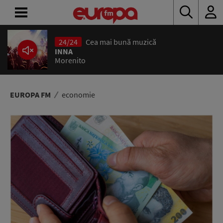
24/24
Cea mai bună muzică
ACASĂ
INNA
Morenito
ȘTIRI
RADIO
EUROPA FM
economie
CONCURSURI
PODCAST
ASCULTĂ
LIVE