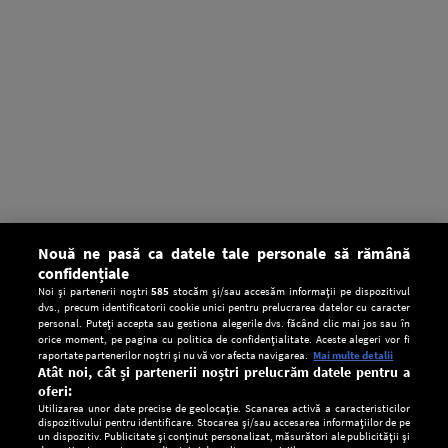
Nouă ne pasă ca datele tale personale să rămână
confidențiale
Noi și partenerii noștri
585
stocăm și/sau accesăm informații pe dispozitivul
dvs., precum identificatorii cookie unici pentru prelucrarea datelor cu caracter
personal. Puteți accepta sau gestiona alegerile dvs. făcând clic mai jos sau în
orice moment, pe pagina cu politica de confidențialitate. Aceste alegeri vor fi
raportate partenerilor noștri și nu vă vor afecta navigarea.
Mai multe detalii
Atât noi, cât și partenerii noștri prelucrăm datele pentru a
oferi:
Utilizarea unor date precise de geolocație. Scanarea activă a caracteristicilor
dispozitivului pentru identificare. Stocarea și/sau accesarea informațiilor de pe
un dispozitiv. Publicitate și conținut personalizat, măsurători ale publicității și