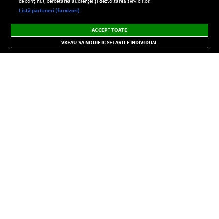
de conținut, cercetarea audienței și dezvoltarea serviciilor.
Setări:
Listă parteneri (furnizori)
Ascultă Europa FM în aplicație
Dark
×
Instalează
Radio live, podcasturi, știri și alerte
ACCEPT TOATE
Mode
importante.
VREAU SA MODIFIC SETARILE INDIVIDUAL
CONFIDENŢIALITATE
Copyright © Europa FM. Toate drepturile rezervate. 2026
SOCIAL