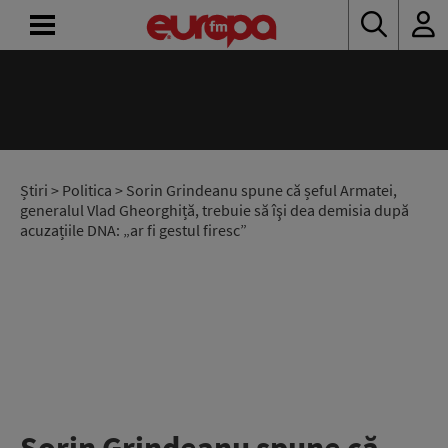
ACASĂ
ȘTIRI
RADIO
Știri
>
Politica
> Sorin Grindeanu spune că șeful Armatei,
generalul Vlad Gheorghiță, trebuie să îşi dea demisia după
acuzațiile DNA: „ar fi gestul firesc”
CONCURSURI
PODCAST
ASCULTĂ
LIVE