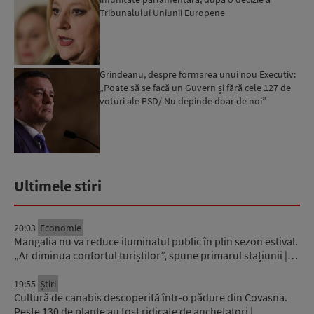
Tribunalului Uniunii Europene
Grindeanu, despre formarea unui nou Executiv:
„Poate să se facă un Guvern și fără cele 127 de
voturi ale PSD/ Nu depinde doar de noi”
Ultimele stiri
20:03
Economie
Mangalia nu va reduce iluminatul public în plin sezon estival.
„Ar diminua confortul turiștilor”, spune primarul stațiunii |…
19:55
Știri
Cultură de canabis descoperită într-o pădure din Covasna.
Peste 130 de plante au fost ridicate de anchetatori |…