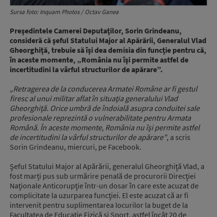
Sursa foto: Inquam Photos / Octav Ganea
Preşedintele Camerei Deputaţilor, Sorin Grindeanu,
consideră că şeful Statului Major al Apărării, Generalul Vlad
Gheorghiţă, trebuie să îşi dea demisia din funcţie pentru că,
în aceste momente, „România nu îşi permite astfel de
incertitudini la vârful structurilor de apărare”.
„Retragerea de la conducerea Armatei Române ar fi gestul
firesc al unui militar aflat în situaţia generalului Vlad
Gheorghiţă. Orice umbră de îndoială asupra conduitei sale
profesionale reprezintă o vulnerabilitate pentru Armata
Română. În aceste momente, România nu îşi permite astfel
de incertitudini la vârful structurilor de apărare”
, a scris
Sorin Grindeanu, miercuri, pe Facebook.
Şeful Statului Major al Apărării, generalul Gheorghiţă Vlad, a
fost marți pus sub urmărire penală de procurorii Direcţiei
Naţionale Anticorupţie într-un dosar în care este acuzat de
complicitate la uzurparea funcţiei. El este acuzat că ar fi
intervenit pentru suplimentarea locurilor la buget de la
Facultatea de Educaţie Fizică şi Sport, astfel încât 20 de