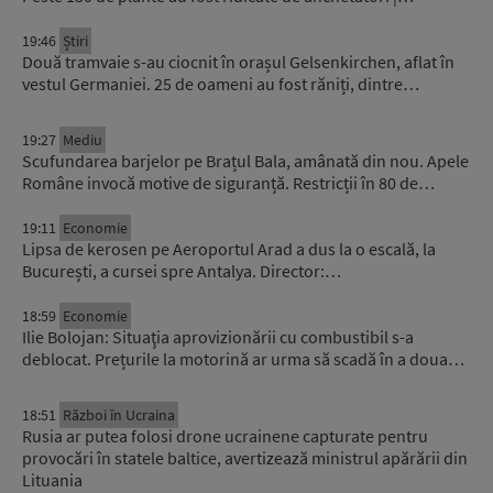
19:46
Știri
Două tramvaie s-au ciocnit în orașul Gelsenkirchen, aflat în
vestul Germaniei. 25 de oameni au fost răniți, dintre…
19:27
Mediu
Scufundarea barjelor pe Brațul Bala, amânată din nou. Apele
Române invocă motive de siguranță. Restricții în 80 de…
19:11
Economie
Lipsa de kerosen pe Aeroportul Arad a dus la o escală, la
București, a cursei spre Antalya. Director:…
18:59
Economie
Ilie Bolojan: Situaţia aprovizionării cu combustibil s-a
deblocat. Prețurile la motorină ar urma să scadă în a doua…
18:51
Război în Ucraina
Rusia ar putea folosi drone ucrainene capturate pentru
provocări în statele baltice, avertizează ministrul apărării din
Lituania