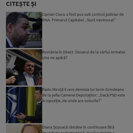
CITEȘTE ȘI
Ciprian Ciucu a fost pus sub control judiciar de
DNA. Primarul Capitalei: „Sunt nevinovat”
România în Direct. Dosarul de la vârful Armatei:
cine ne apără?
Radu Miruță îi cere demisia lui Sorin Grindeanu
de la șefia Camerei Deputaților: „Dacă PSD este
în opoziție, de unde are voturile?”
Diana Șoșoacă rămâne în continuare fără
imunitate parlamentară, după o decizie a