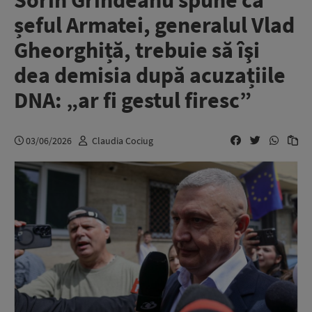
Sorin Grindeanu spune că
șeful Armatei, generalul Vlad
Gheorghiță, trebuie să îşi
dea demisia după acuzațiile
DNA: „ar fi gestul firesc”
03/06/2026
Claudia Cociug