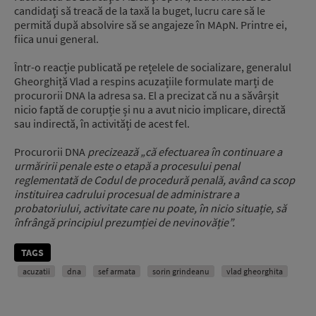
candidaţi să treacă de la taxă la buget, lucru care să le
permită după absolvire să se angajeze în MApN. Printre ei,
fiica unui general.
Într-o reacție publicată pe rețelele de socializare, generalul
Gheorghiță Vlad a respins acuzațiile formulate marți de
procurorii DNA la adresa sa. El a precizat că nu a săvârșit
nicio faptă de corupție și nu a avut nicio implicare, directă
sau indirectă, în activități de acest fel.
Procurorii DNA
precizează „că efectuarea în continuare a
urmăririi penale este o etapă a procesului penal
reglementată de Codul de procedură penală, având ca scop
instituirea cadrului procesual de administrare a
probatoriului, activitate care nu poate, în nicio situație, să
înfrângă principiul prezumției de nevinovăție”.
TAGS
acuzatii
dna
sef armata
sorin grindeanu
vlad gheorghita