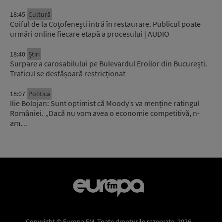
18:45
Cultură
Coiful de la Coțofenești intră în restaurare. Publicul poate
urmări online fiecare etapă a procesului | AUDIO
18:40
Știri
Surpare a carosabilului pe Bulevardul Eroilor din București.
Traficul se desfășoară restricționat
18:07
Politica
Ilie Bolojan: Sunt optimist că Moody’s va menține ratingul
României. „Dacă nu vom avea o economie competitivă, n-
am…
Copyright © Europa FM. Toate drepturile rezervate. 2026