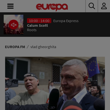
10:00 - 14:00
Europa Express
ACASĂ
Calum Scott
Roots
ȘTIRI
RADIO
EUROPA FM
vlad gheorghita
CONCURSURI
PODCAST
ASCULTĂ
LIVE