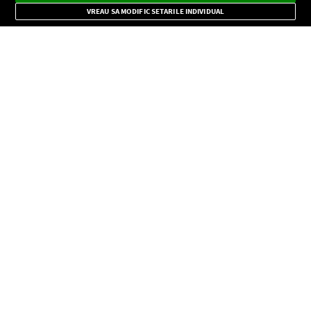
Mode
importante.
VREAU SA MODIFIC SETARILE INDIVIDUAL
CONFIDENŢIALITATE
Copyright © Europa FM. Toate drepturile rezervate. 2026
SOCIAL
INFORMAŢII