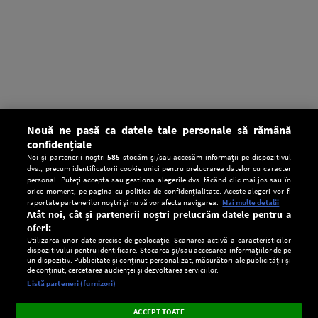
Nouă ne pasă ca datele tale personale să rămână
confidențiale
Noi și partenerii noștri
585
stocăm și/sau accesăm informații pe dispozitivul
dvs., precum identificatorii cookie unici pentru prelucrarea datelor cu caracter
personal. Puteți accepta sau gestiona alegerile dvs. făcând clic mai jos sau în
orice moment, pe pagina cu politica de confidențialitate. Aceste alegeri vor fi
raportate partenerilor noștri și nu vă vor afecta navigarea.
Mai multe detalii
Atât noi, cât și partenerii noștri prelucrăm datele pentru a
oferi:
Utilizarea unor date precise de geolocație. Scanarea activă a caracteristicilor
dispozitivului pentru identificare. Stocarea și/sau accesarea informațiilor de pe
un dispozitiv. Publicitate și conținut personalizat, măsurători ale publicității și
de conținut, cercetarea audienței și dezvoltarea serviciilor.
Setări:
Listă parteneri (furnizori)
Ascultă Europa FM în aplicație
Dark
×
Instalează
Radio live, podcasturi, știri și alerte
ACCEPT TOATE