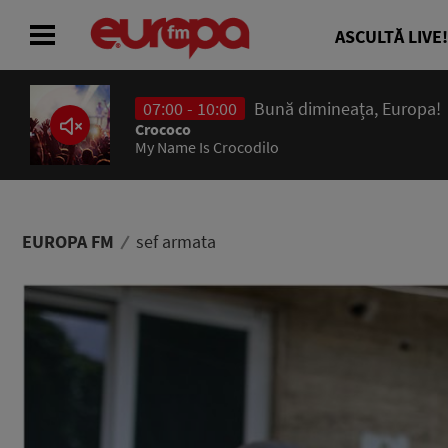
ASCULTĂ LIVE!
07:00 - 10:00
Bună dimineața, Europa!
ACASĂ
Crococo
My Name Is Crocodilo
ȘTIRI
RADIO
EUROPA FM
sef armata
CONCURSURI
PODCAST
ASCULTĂ LIVE