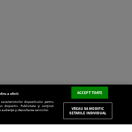
ACCEPT TOATE
tru a oferi:
aracteristicilor dispozitivului pentru
n dispozitiv. Publicitate și conținut
VREAU SA MODIFIC
 audienței și dezvoltarea serviciilor.
SETARILE INDIVIDUAL
CONFIDENŢIALITATE