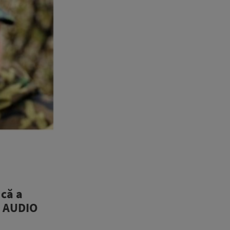
că a
 | AUDIO