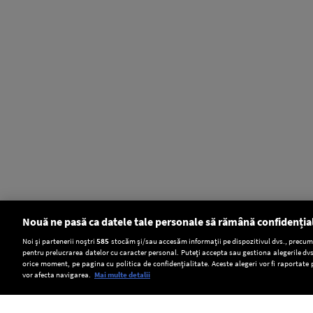
Nouă ne pasă ca datele tale personale să rămână confidenția
Setări:
Noi și partenerii noștri
585
stocăm și/sau accesăm informații pe dispozitivul dvs., precum i
pentru prelucrarea datelor cu caracter personal. Puteți accepta sau gestiona alegerile dvs
Dark Mode
orice moment, pe pagina cu politica de confidențialitate. Aceste alegeri vor fi raportate 
vor afecta navigarea.
Mai multe detalii