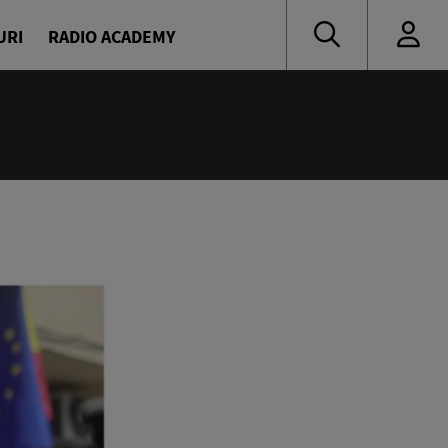
URI
RADIO ACADEMY
:00
eața, Europa!