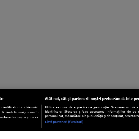
le
Atât noi, cât și partenerii noștri prelucrăm datele pen
dentificatorii cookie unici
Utilizarea unor date precise de geolocație. Scanarea activă a c
identificare. Stocarea și/sau accesarea informațiilor de pe u
. făcând clic mai jos sau în
personalizat, măsurători ale publicității și de conținut, cercetarea
partenerilor noștri și nu vă
Listă parteneri (furnizori)