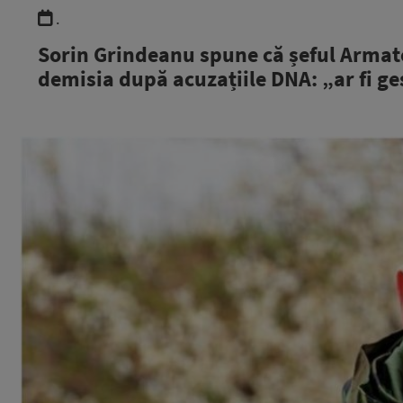
.
Sorin Grindeanu spune că șeful Armatei
demisia după acuzațiile DNA: „ar fi ges