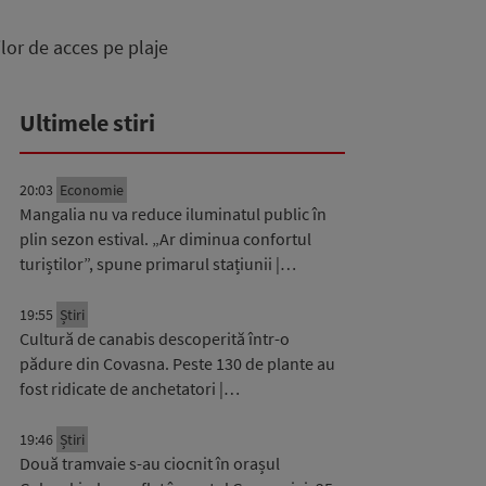
ilor de acces pe plaje
Ultimele stiri
20:03
Economie
Mangalia nu va reduce iluminatul public în
plin sezon estival. „Ar diminua confortul
turiștilor”, spune primarul stațiunii |…
19:55
Știri
Cultură de canabis descoperită într-o
pădure din Covasna. Peste 130 de plante au
fost ridicate de anchetatori |…
19:46
Știri
Două tramvaie s-au ciocnit în orașul