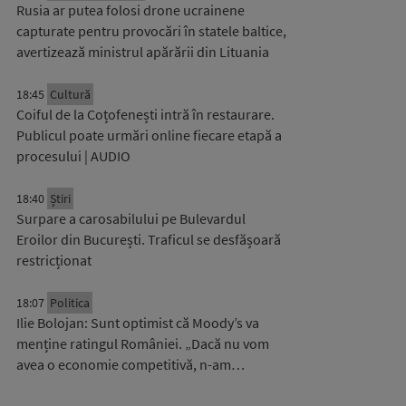
Rusia ar putea folosi drone ucrainene
capturate pentru provocări în statele baltice,
avertizează ministrul apărării din Lituania
18:45
Cultură
Coiful de la Coțofenești intră în restaurare.
Publicul poate urmări online fiecare etapă a
procesului | AUDIO
18:40
Știri
Surpare a carosabilului pe Bulevardul
Eroilor din București. Traficul se desfășoară
restricționat
18:07
Politica
Ilie Bolojan: Sunt optimist că Moody’s va
menține ratingul României. „Dacă nu vom
avea o economie competitivă, n-am…