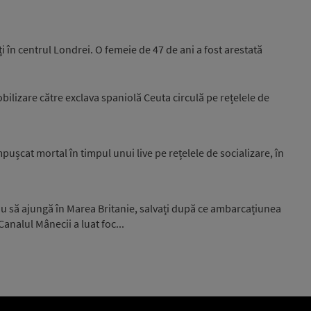
i în centrul Londrei. O femeie de 47 de ani a fost arestată
ilizare către exclava spaniolă Ceuta circulă pe rețelele de
pușcat mortal în timpul unui live pe rețelele de socializare, în
au să ajungă în Marea Britanie, salvați după ce ambarcațiunea
analul Mânecii a luat foc...