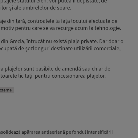
plajele statului elen. Vor putea fi depistate, de
lor și ale umbrelelor de soare.
e din țară, controalele la fața locului efectuate de
t, motiv pentru care se va recurge acum la tehnologie.
e din Grecia, întrucât nu există plaje private. Dar doar o
ocupată de șezlonguri destinate utilizării comerciale,
rea plajelor sunt pasibile de amendă sau chiar de
toarele licitații pentru concesionarea plajelor.
 externe
nsolidează apărarea antiaeriană pe fondul intensificării