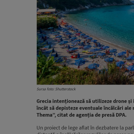
Sursa foto: Shutterstock
Grecia intenționează să utilizeze drone și 
încât să depisteze eventuale încălcări ale 
Thema”, citat de agenția de presă DPA.
Un proiect de lege aflat în dezbatere la par