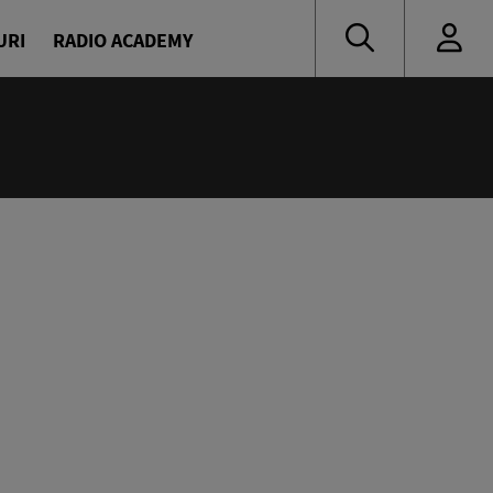
URI
RADIO ACADEMY
nă muzică