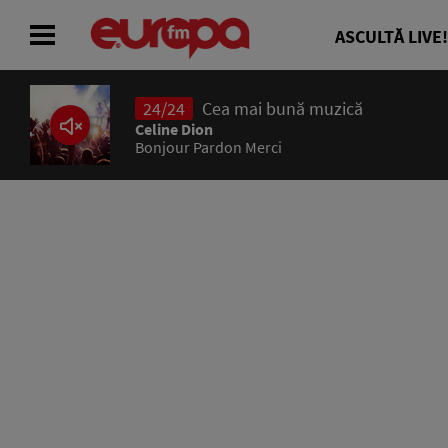
ASCULTĂ LIVE!
24/24
Cea mai bună muzică
ACASĂ
Celine Dion
Bonjour Pardon Merci
ȘTIRI
RADIO
CONCURSURI
PODCAST
ASCULTĂ LIVE