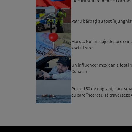
atacurilor ucrainene cu drone
Patru bărbați au fost înjunghiaț
Maroc: Noi mesaje despre o mob
socializare
Un influencer mexican a fost îm
Culiacán
Peste 150 de migranți care voi
cu care încercau să traverseze C