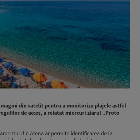
imagini din satelit pentru a monitoriza plajele astfel
regulilor de acces, a relatat miercuri ziarul „Proto
lamentul din Atena ar permite identificarea de la