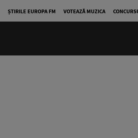
ȘTIRILE EUROPA FM
VOTEAZĂ MUZICA
CONCURS
24/24
Cea mai bu
Europa FM