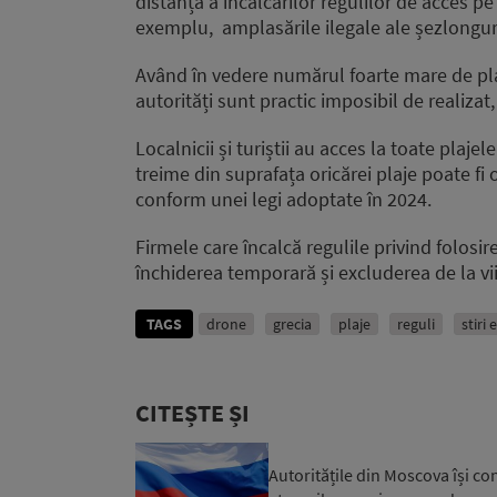
distanță a încălcărilor regulilor de acces pe 
exemplu, amplasările ilegale ale șezlonguri
Având în vedere numărul foarte mare de plaj
autorități sunt practic imposibil de realiza
Localnicii și turiștii au acces la toate plajel
treime din suprafața oricărei plaje poate fi 
conform unei legi adoptate în 2024.
Firmele care încalcă regulile privind folosi
închiderea temporară și excluderea de la vii
TAGS
drone
grecia
plaje
reguli
stiri
CITEȘTE ȘI
Autoritățile din Moscova își co