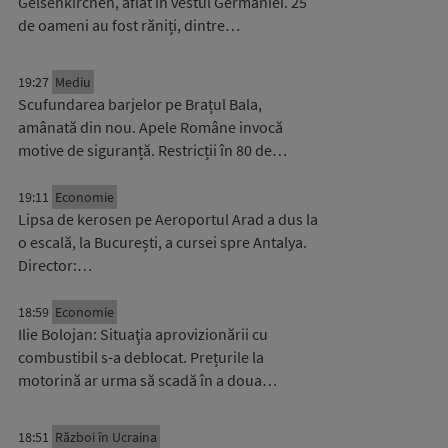
Gelsenkirchen, aflat în vestul Germaniei. 25
de oameni au fost răniți, dintre…
19:27
Mediu
Scufundarea barjelor pe Brațul Bala,
amânată din nou. Apele Române invocă
motive de siguranță. Restricții în 80 de…
19:11
Economie
Lipsa de kerosen pe Aeroportul Arad a dus la
o escală, la București, a cursei spre Antalya.
Director:…
18:59
Economie
Ilie Bolojan: Situaţia aprovizionării cu
combustibil s-a deblocat. Prețurile la
motorină ar urma să scadă în a doua…
18:51
Război în Ucraina