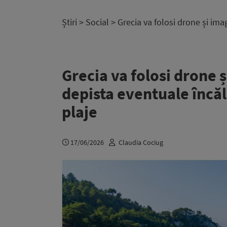
Știri
>
Social
> Grecia va folosi drone și imag
Grecia va folosi drone ș
depista eventuale încăl
plaje
17/06/2026
Claudia Cociug