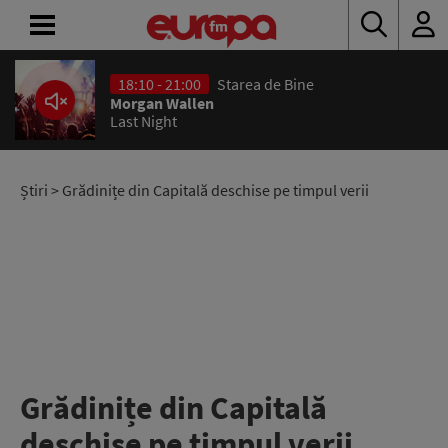
18:10 - 21:00
Starea de Bine
ACASĂ
Morgan Wallen
Last Night
ȘTIRI
RADIO
Știri
> Grădinițe din Capitală deschise pe timpul verii
CONCURSURI
PODCAST
ASCULTĂ
LIVE
Grădinițe din Capitală
deschise pe timpul verii