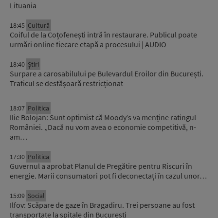
Lituania
18:45
Cultură
Coiful de la Coțofenești intră în restaurare. Publicul poate
urmări online fiecare etapă a procesului | AUDIO
18:40
Știri
Surpare a carosabilului pe Bulevardul Eroilor din București.
Traficul se desfășoară restricționat
18:07
Politica
Ilie Bolojan: Sunt optimist că Moody’s va menține ratingul
României. „Dacă nu vom avea o economie competitivă, n-
am…
17:30
Politica
Guvernul a aprobat Planul de Pregătire pentru Riscuri în
energie. Marii consumatori pot fi deconectați în cazul unor…
15:09
Social
Ilfov: Scăpare de gaze în Bragadiru. Trei persoane au fost
transportate la spitale din București