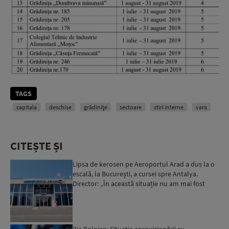
TAGS
capitala
deschise
grădiniţe
sectoare
stiri interne
vara
CITEȘTE ȘI
Lipsa de kerosen pe Aeroportul Arad a dus la o
escală, la București, a cursei spre Antalya.
Director: „În această situație nu am mai fost
deloc”...
Ilie Bolojan: Situaţia aprovizionării cu