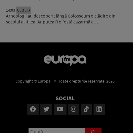
14:03
Cultură
Arheologii au descoperit lângă Colosseum o clădire din
secolul al II-lea. Ar putea fi o fostă cazarmă a…
Copyright © Europa FM. Toate drepturile rezervate. 2026
SOCIAL