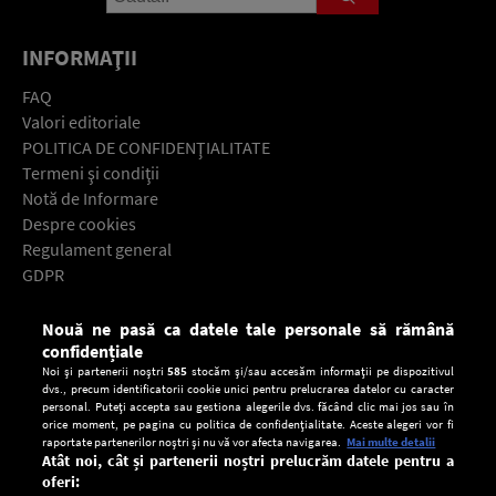
INFORMAŢII
FAQ
Valori editoriale
POLITICA DE CONFIDENŢIALITATE
Termeni şi condiţii
Notă de Informare
Despre cookies
Regulament general
GDPR
Contact
Nouă ne pasă ca datele tale personale să rămână
Descarcă gratuit aplicaţia Europa FM pentru smartphone:
confidențiale
Noi și partenerii noștri
585
stocăm și/sau accesăm informații pe dispozitivul
dvs., precum identificatorii cookie unici pentru prelucrarea datelor cu caracter
personal. Puteți accepta sau gestiona alegerile dvs. făcând clic mai jos sau în
orice moment, pe pagina cu politica de confidențialitate. Aceste alegeri vor fi
raportate partenerilor noștri și nu vă vor afecta navigarea.
Mai multe detalii
Atât noi, cât și partenerii noștri prelucrăm datele pentru a
oferi: