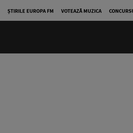
ȘTIRILE EUROPA FM
VOTEAZĂ MUZICA
CONCURS
18:00 - 23
Europa FM 
EuropaFM