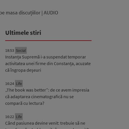
pe masa discuțiilor | AUDIO
Ultimele stiri
18:53
Social
Instanța Supremă i-a suspendat temporar
activitatea unei firme din Constanța, acuzate
că îngropa deșeuri
16:24
Life
„The book was better”: de ce avem impresia
că adaptarea cinematografică nu se
compară cu lectura?
16:22
Life
Când pasiunea devine venit: trebuie să ne