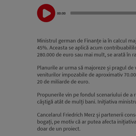
Audio
00:00
Player
Ministrul german de Finanțe ia în calcul ma
45%. Aceasta se aplică acum contribuabilil
280.000 de euro sau mai mult, se arată în ra
Planurile ar urma să majoreze și pragul de 
veniturilor impozabile de aproximativ 70.0
20 de miliarde de euro.
Propunerile vin pe fondul scenariului de a r
câștigă atât de mulți bani. Inițiativa ministr
Cancelarul Friedrich Merz și partenerii cons
bogați, pe motiv că ar putea afecta inițiat
doar de un proiect.