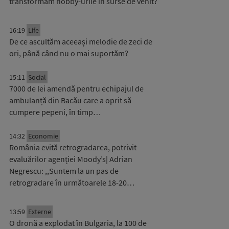
transformăm hobby-urile în surse de venit?
16:19
Life
De ce ascultăm aceeași melodie de zeci de
ori, până când nu o mai suportăm?
15:11
Social
7000 de lei amendă pentru echipajul de
ambulanță din Bacău care a oprit să
cumpere pepeni, în timp…
14:32
Economie
România evită retrogradarea, potrivit
evaluărilor agenției Moody’s| Adrian
Negrescu: ,,Suntem la un pas de
retrogradare în următoarele 18-20…
13:59
Externe
O dronă a explodat în Bulgaria, la 100 de