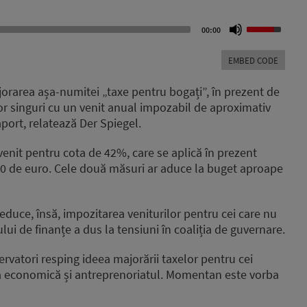
Use
00:00
Up/Down
Arrow
EMBED CODE
keys
to
jorarea așa-numitei „taxe pentru bogați”, în prezent de
increase
or singuri cu un venit anual impozabil de aproximativ
or
port, relatează Der Spiegel.
decrease
volume.
venit pentru cota de 42%, care se aplică în prezent
00 de euro. Cele două măsuri ar aduce la buget aproape
educe, însă, impozitarea veniturilor pentru cei care nu
ului de finanțe a dus la tensiuni în coaliția de guvernare.
ervatori resping ideea majorării taxelor pentru cei
iva economică și antreprenoriatul. Momentan este vorba