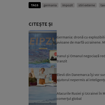
TAGS
germania
impozit
stiri externe
tax
CITEȘTE ȘI
Germania: dronă cu explozibili
avioane de marfă ucrainene. Mi
Iranul și Omanul negociază red
tranzit
Elevii din Danemarca își vor su
ajutorul nepermis al inteligențe
Atacurile Rusiei și Ucrainei în
comerțul global