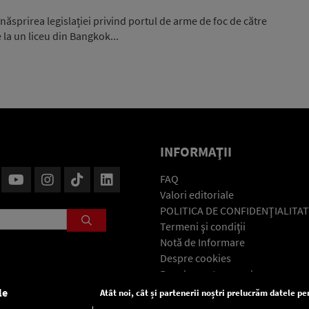
ăsprirea legislației privind portul de arme de foc de către
 la un liceu din Bangkok...
INFORMAŢII
FAQ
Valori editoriale
POLITICA DE CONFIDENŢIALITAT
Termeni şi condiţii
Notă de Informare
Despre cookies
Regulament general
GDPR
le
Atât noi, cât și partenerii noștri prelucrăm datele pen
Contact