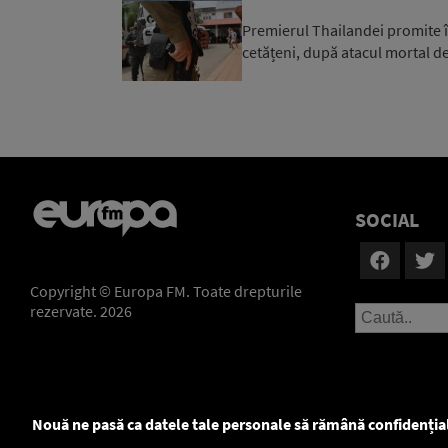
Premierul Thailandei promite în
cetățeni, după atacul mortal de
SOCIAL
Copyright © Europa FM. Toate drepturile
rezervate. 2026
Nouă ne pasă ca datele tale personale să rămână confidenția