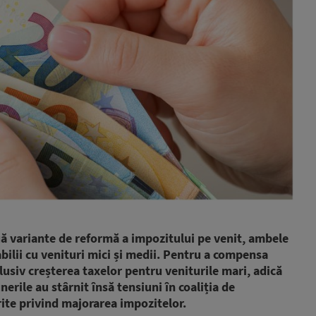
ă variante de reformă a impozitului pe venit, ambele
ilii cu venituri mici și medii. Pentru a compensa
clusiv creșterea taxelor pentru veniturile mari, adică
erile au stârnit însă tensiuni în coaliția de
rite privind majorarea impozitelor.