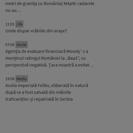
metri de granița cu România| MApN: radarele
nu au…
11:01
Life
Unde dispar vrăbiile din orașe?
07:09
Social
Agenția de evaluare financiară Moody`s a
menținut ratingul României la „Baa3”, cu
perspectivă negativă. Țara noastră a evitat…
19:58
Mediu
Acvila imperială Feliks, eliberată în natură
după ce a fost salvată din mâinile
traficanților și repatriată în Serbia