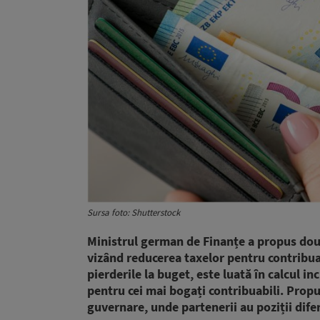
Sursa foto: Shutterstock
Ministrul german de Finanțe a propus dou
vizând reducerea taxelor pentru contribuab
pierderile la buget, este luată în calcul in
pentru cei mai bogați contribuabili. Propun
guvernare, unde partenerii au poziții dife