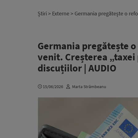
Știri
>
Externe
> Germania pregătește o refor
Germania pregătește o 
venit. Creșterea „taxei
discuțiilor | AUDIO
15/06/2026
Marta Strâmbeanu