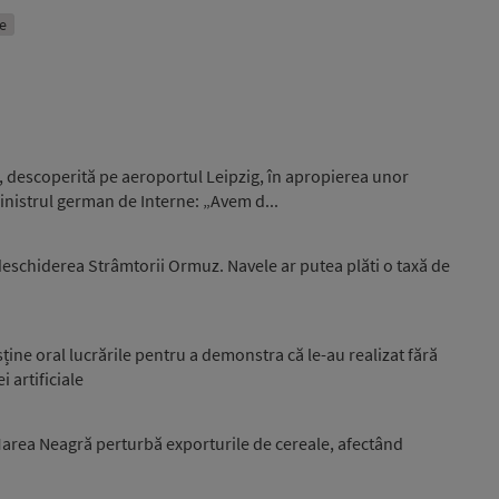
e
, descoperită pe aeroportul Leipzig, în apropierea unor
nistrul german de Interne: „Avem d...
eschiderea Strâmtorii Ormuz. Navele ar putea plăti o taxă de
sține oral lucrările pentru a demonstra că le-au realizat fără
i artificiale
 Marea Neagră perturbă exporturile de cereale, afectând