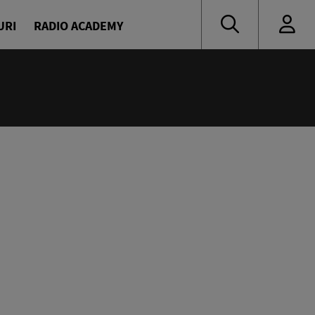
URI
RADIO ACADEMY
:55
Party