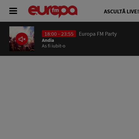
ASCULTĂ LIVE!
18:00 - 23:55
Europa FM Party
ACASĂ
Andia
As fi iubit-o
ȘTIRI
RADIO
CONCURSURI
PODCAST
ASCULTĂ LIVE