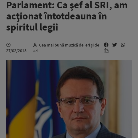
Parlament: Ca şef al SRI, am
acţionat întotdeauna în
spiritul legii
Cea mai bună muzică de ieri și de
27/02/2018
azi