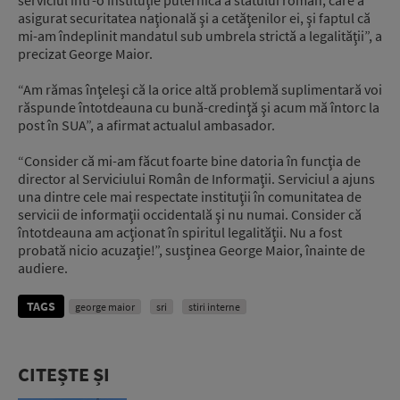
asigurat securitatea naţională şi a cetăţenilor ei, şi faptul că
mi-am îndeplinit mandatul sub umbrela strictă a legalităţii”, a
precizat George Maior.
“Am rămas înţeleşi că la orice altă problemă suplimentară voi
răspunde întotdeauna cu bună-credinţă şi acum mă întorc la
post în SUA”, a afirmat actualul ambasador.
“Consider că mi-am făcut foarte bine datoria în funcţia de
director al Serviciului Român de Informaţii. Serviciul a ajuns
una dintre cele mai respectate instituţii în comunitatea de
servicii de informaţii occidentală şi nu numai. Consider că
întotdeauna am acţionat în spiritul legalităţii. Nu a fost
probată nicio acuzaţie!”, susţinea George Maior, înainte de
audiere.
TAGS
george maior
sri
stiri interne
CITEȘTE ȘI