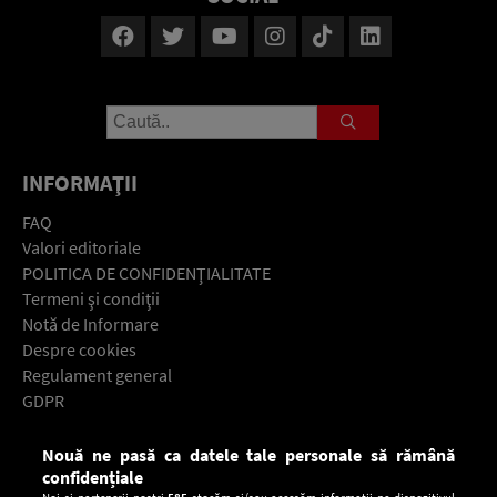
INFORMAŢII
FAQ
Valori editoriale
POLITICA DE CONFIDENŢIALITATE
Termeni şi condiţii
Notă de Informare
Despre cookies
Regulament general
GDPR
Contact
Nouă ne pasă ca datele tale personale să rămână
Descarcă gratuit aplicaţia Europa FM pentru smartphone:
confidențiale
Noi și partenerii noștri
585
stocăm și/sau accesăm informații pe dispozitivul