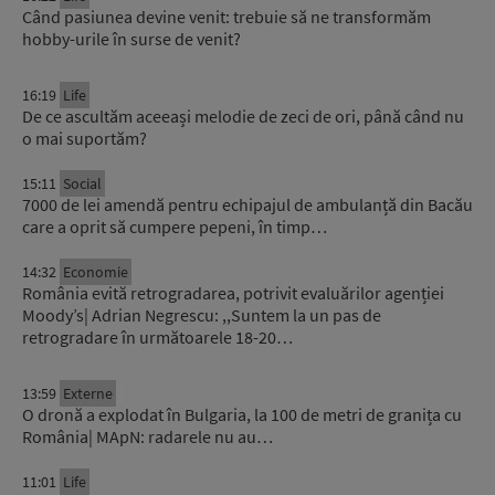
Când pasiunea devine venit: trebuie să ne transformăm
hobby-urile în surse de venit?
16:19
Life
De ce ascultăm aceeași melodie de zeci de ori, până când nu
o mai suportăm?
15:11
Social
7000 de lei amendă pentru echipajul de ambulanță din Bacău
care a oprit să cumpere pepeni, în timp…
14:32
Economie
România evită retrogradarea, potrivit evaluărilor agenției
Moody’s| Adrian Negrescu: ,,Suntem la un pas de
retrogradare în următoarele 18-20…
13:59
Externe
O dronă a explodat în Bulgaria, la 100 de metri de granița cu
România| MApN: radarele nu au…
11:01
Life