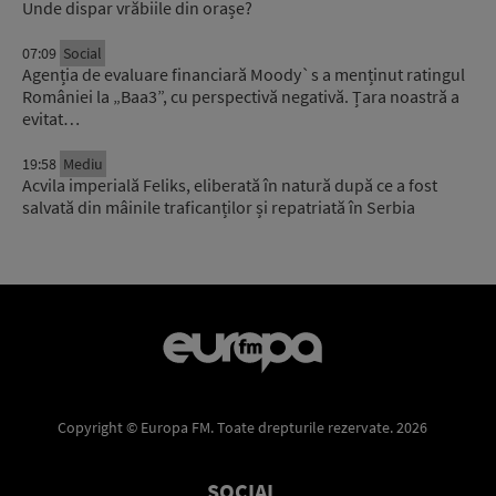
Unde dispar vrăbiile din orașe?
07:09
Social
Agenția de evaluare financiară Moody`s a menținut ratingul
României la „Baa3”, cu perspectivă negativă. Țara noastră a
evitat…
19:58
Mediu
Acvila imperială Feliks, eliberată în natură după ce a fost
salvată din mâinile traficanților și repatriată în Serbia
Copyright © Europa FM. Toate drepturile rezervate. 2026
SOCIAL