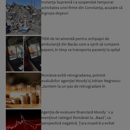
Instanța Supremă i-a suspendat temporar
activitatea unei firme din Constanța, acuzate că
îngropa deșeuri
7000 de lei amendă pentru echipajul de
ambulanță din Bacău care a oprit să cumpere
pepeni, în timp ce transporta pacienți la spital
România evită retrogradarea, potrivit
evaluărilor agenției Moody's| Adrian Negrescu:
,,Suntem la un pas de retrogradare în
următoarele 18-20 de luni, ...
Agenția de evaluare financiară Moody`s a
menținut ratingul României la „Baa3”, cu
perspectivă negativă. Țara noastră a evitat
momentan retrogradarea...