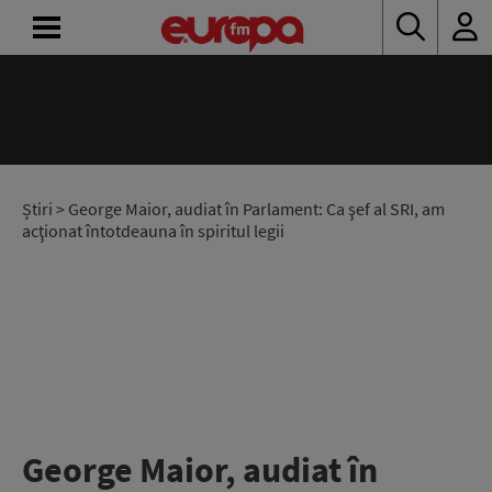
ACASĂ
ȘTIRI
RADIO
Știri
> George Maior, audiat în Parlament: Ca şef al SRI, am
acţionat întotdeauna în spiritul legii
CONCURSURI
PODCAST
ASCULTĂ
LIVE
George Maior, audiat în