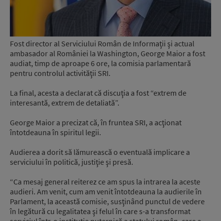
Fost director al Serviciului Român de Informaţii şi actual
ambasador al României la Washington, George Maior a fost
audiat, timp de aproape 6 ore, la comisia parlamentară
pentru controlul activităţii SRI.
La final, acesta a declarat că discuţia a fost “extrem de
interesantă, extrem de detaliată”.
George Maior a precizat că, în fruntea SRI, a acţionat
întotdeauna în spiritul legii.
Audierea a dorit să lămurească o eventuală implicare a
serviciului în politică, justiţie şi presă.
“Ca mesaj general reiterez ce am spus la intrarea la aceste
audieri. Am venit, cum am venit întotdeauna la audierile în
Parlament, la această comisie, susţinând punctul de vedere
în legătură cu legalitatea şi felul în care s-a transformat
serviciul într-o instituţie puternică a statului român, care a