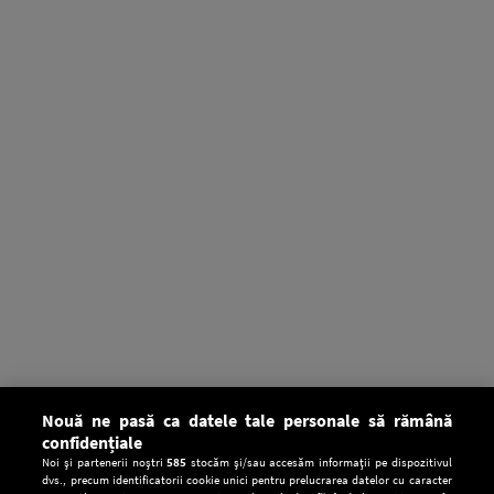
Nouă ne pasă ca datele tale personale să rămână
confidențiale
Noi și partenerii noștri
585
stocăm și/sau accesăm informații pe dispozitivul
dvs., precum identificatorii cookie unici pentru prelucrarea datelor cu caracter