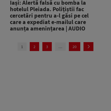
Iași: Alertă falsă cu bomba la
hotelul Pleiada. Polițiștii fac
cercetări pentru a-l găsi pe cel
care a expediat e-mailul care
anunța amenințarea | AUDIO
1
2
3
…
20