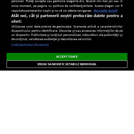
personal. Puteți accepta sau gestiona alegerile dvs. făcând clic mai jos sau în
orice moment, pe pagina cu politica de confidențialitate. Aceste alegeri vor fi
raportate partenerilor noștri și nu vă vor afecta navigarea.
Mai multe detalii
Atât noi, cât și partenerii noștri prelucrăm datele pentru a
oferi:
Utilizarea unor date precise de geolocație. Scanarea activă a caracteristicilor
dispozitivului pentru identificare. Stocarea și/sau accesarea informațiilor de pe
un dispozitiv. Publicitate și conținut personalizat, măsurători ale publicității și
de conținut, cercetarea audienței și dezvoltarea serviciilor.
Setări:
Listă parteneri (furnizori)
Ascultă Europa FM în aplicație
Dark
×
Instalează
Radio live, podcasturi, știri și alerte
ACCEPT TOATE
Mode
importante.
VREAU SA MODIFIC SETARILE INDIVIDUAL
CONFIDENŢIALITATE
Copyright © Europa FM. Toate drepturile rezervate. 2026