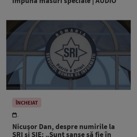
impună măsuri speciale | AUDIO
ÎNCHEIAT
.
Nicuşor Dan, despre numirile la
SRI şi SIE: „Sunt şanse să fie în