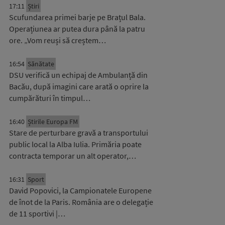
17:11
Știri
Scufundarea primei barje pe Brațul Bala.
Operațiunea ar putea dura până la patru
ore. „Vom reuși să creștem…
16:54
Sănătate
DSU verifică un echipaj de Ambulanță din
Bacău, după imagini care arată o oprire la
cumpărături în timpul…
16:40
Știrile Europa FM
Stare de perturbare gravă a transportului
public local la Alba Iulia. Primăria poate
contracta temporar un alt operator,…
16:31
Sport
David Popovici, la Campionatele Europene
de înot de la Paris. România are o delegație
de 11 sportivi |…