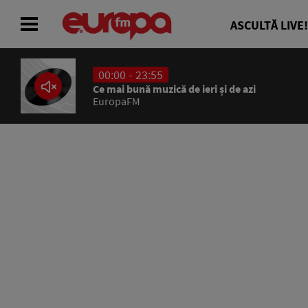
ASCULTĂ LIVE!
00:00 - 23:55
ACASĂ
Ce mai bună muzică de ieri și de azi
EuropaFM
ȘTIRI
RADIO
CONCURSURI
PODCAST
ASCULTĂ LIVE