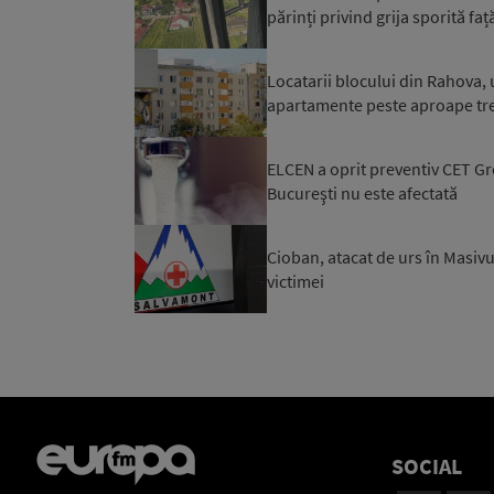
părinți privind grija sporită față
Locatarii blocului din Rahova, 
apartamente peste aproape trei 
ELCEN a oprit preventiv CET Gro
Bucureşti nu este afectată
Cioban, atacat de urs în Masivu
victimei
SOCIAL