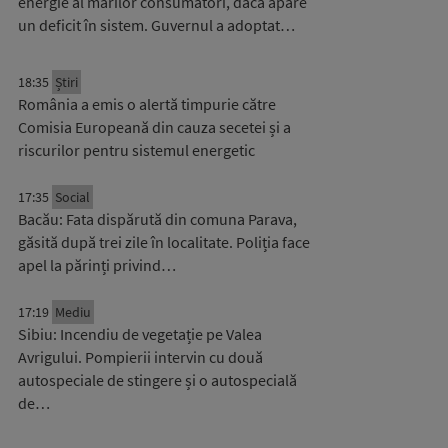
energie al marilor consumatori, dacă apare
un deficit în sistem. Guvernul a adoptat…
18:35
Știri
România a emis o alertă timpurie către
Comisia Europeană din cauza secetei și a
riscurilor pentru sistemul energetic
17:35
Social
Bacău: Fata dispărută din comuna Parava,
găsită după trei zile în localitate. Poliția face
apel la părinți privind…
17:19
Mediu
Sibiu: Incendiu de vegetație pe Valea
Avrigului. Pompierii intervin cu două
autospeciale de stingere și o autospecială
de…