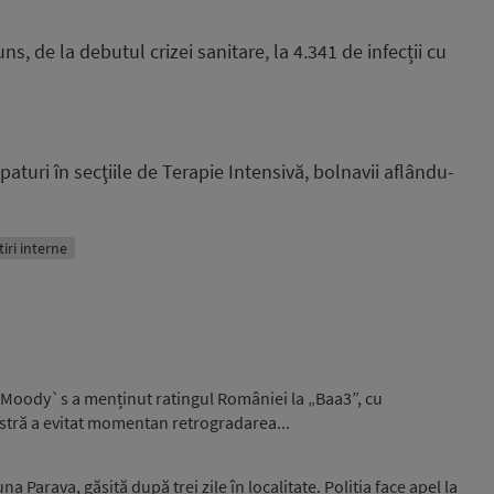
uns, de la debutul crizei sanitare, la 4.341 de infecții cu
aturi în secţiile de Terapie Intensivă, bolnavii aflându-
tiri interne
 Moody`s a menținut ratingul României la „Baa3”, cu
stră a evitat momentan retrogradarea...
 Parava, găsită după trei zile în localitate. Poliția face apel la