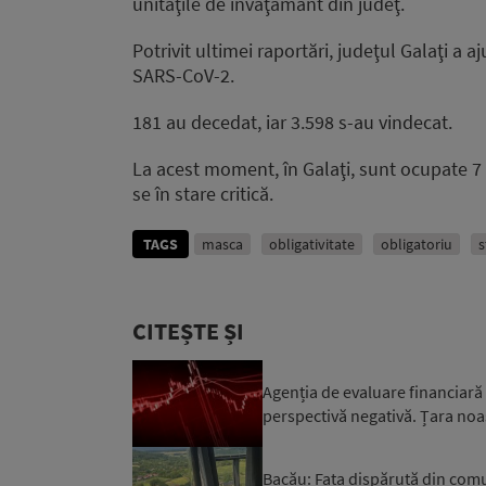
unităţile de învăţământ din judeţ.
Potrivit ultimei raportări, judeţul Galaţi a aj
SARS-CoV-2.
181 au decedat, iar 3.598 s-au vindecat.
La acest moment, în Galaţi, sunt ocupate 7 p
se în stare critică.
TAGS
masca
obligativitate
obligatoriu
s
CITEȘTE ȘI
Agenția de evaluare financiară
perspectivă negativă. Țara noa
Bacău: Fata dispărută din comuna