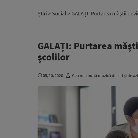
Știri
>
Social
> GALAȚI: Purtarea măştii devin
GALAȚI: Purtarea măştii
şcolilor
05/10/2020
Cea mai bună muzică de ieri și de azi