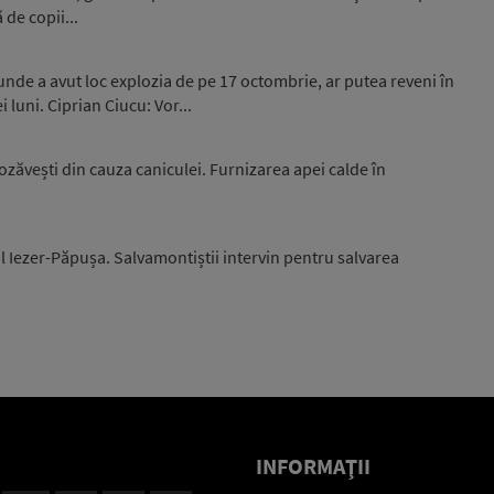
 de copii...
unde a avut loc explozia de pe 17 octombrie, ar putea reveni în
luni. Ciprian Ciucu: Vor...
zăvești din cauza caniculei. Furnizarea apei calde în
l Iezer-Păpușa. Salvamontiștii intervin pentru salvarea
INFORMAŢII