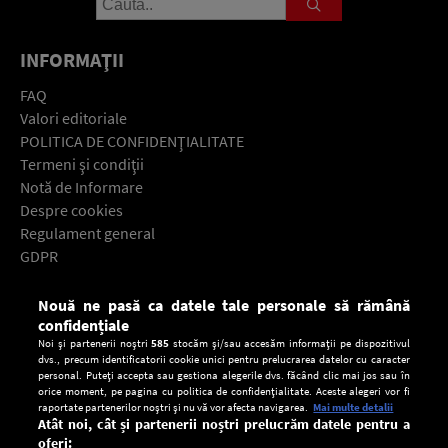
INFORMAŢII
FAQ
Valori editoriale
POLITICA DE CONFIDENŢIALITATE
Termeni şi condiţii
Notă de Informare
Despre cookies
Regulament general
GDPR
Contact
Nouă ne pasă ca datele tale personale să rămână
Descarcă gratuit aplicaţia Europa FM pentru smartphone:
confidențiale
Noi și partenerii noștri
585
stocăm și/sau accesăm informații pe dispozitivul
dvs., precum identificatorii cookie unici pentru prelucrarea datelor cu caracter
personal. Puteți accepta sau gestiona alegerile dvs. făcând clic mai jos sau în
orice moment, pe pagina cu politica de confidențialitate. Aceste alegeri vor fi
raportate partenerilor noștri și nu vă vor afecta navigarea.
Mai multe detalii
Atât noi, cât și partenerii noștri prelucrăm datele pentru a
oferi: