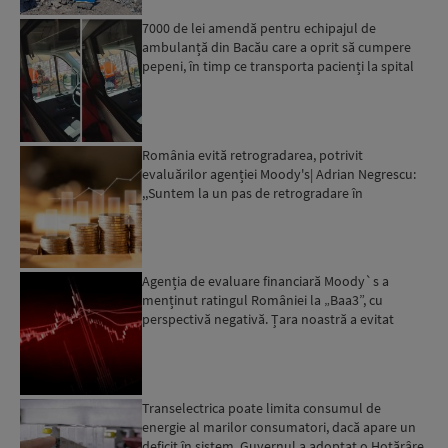
7000 de lei amendă pentru echipajul de
ambulanță din Bacău care a oprit să cumpere
pepeni, în timp ce transporta pacienți la spital
România evită retrogradarea, potrivit
evaluărilor agenției Moody's| Adrian Negrescu:
,,Suntem la un pas de retrogradare în
următoarele 18-20 de luni, ...
Agenția de evaluare financiară Moody`s a
menținut ratingul României la „Baa3”, cu
perspectivă negativă. Țara noastră a evitat
momentan retrogradarea...
Transelectrica poate limita consumul de
energie al marilor consumatori, dacă apare un
deficit în sistem. Guvernul a adoptat o Hotărâre