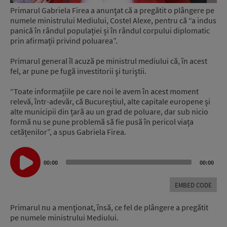
Primarul Gabriela Firea a anunţat că a pregătit o plângere pe
numele ministrului Mediului, Costel Alexe, pentru că “a indus
panică în rândul populației și în rândul corpului diplomatic
prin afirmații privind poluarea”.
Primarul general îl acuză pe ministrul mediului că, în acest
fel, ar pune pe fugă investitorii şi turiştii.
“Toate informațiile pe care noi le avem în acest moment
relevă, într-adevăr, că Bucureștiul, alte capitale europene și
alte municipii din țară au un grad de poluare, dar sub nicio
formă nu se pune problemă să fie pusă în pericol viața
cetățenilor”, a spus Gabriela Firea.
Audio
Player
00:00
00:00
EMBED CODE
Primarul nu a menţionat, însă, ce fel de plângere a pregătit
pe numele ministrului Mediului.