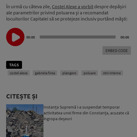
În urmă cu câteva zile,
Costel Alexe a vorbit
despre depășiri
ale parametrilor privind poluarea și a recomandat
locuitorilor Capitalei să se protejeze inclusiv purtând măşti:
Audio
Player
00:00
00:00
EMBED CODE
TAGS
costel alexe
gabriela firea
plangere
poluare
stiri interne
CITEȘTE ȘI
Instanța Supremă i-a suspendat temporar
activitatea unei firme din Constanța, acuzate că
îngropa deșeuri