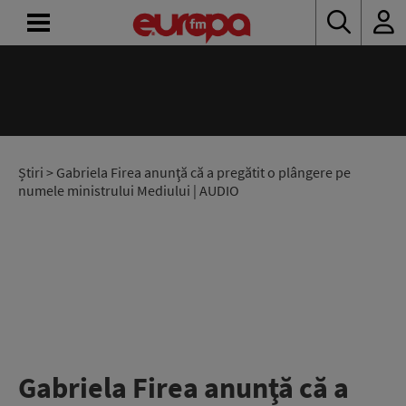
ACASĂ
ȘTIRI
RADIO
Știri
> Gabriela Firea anunţă că a pregătit o plângere pe
numele ministrului Mediului | AUDIO
CONCURSURI
PODCAST
ASCULTĂ
LIVE
Gabriela Firea anunţă că a