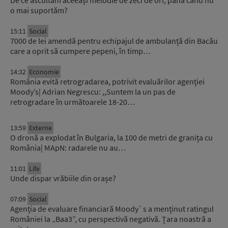
o mai suportăm?
15:11
Social
7000 de lei amendă pentru echipajul de ambulanță din Bacău
care a oprit să cumpere pepeni, în timp…
14:32
Economie
România evită retrogradarea, potrivit evaluărilor agenției
Moody’s| Adrian Negrescu: ,,Suntem la un pas de
retrogradare în următoarele 18-20…
13:59
Externe
O dronă a explodat în Bulgaria, la 100 de metri de granița cu
România| MApN: radarele nu au…
11:01
Life
Unde dispar vrăbiile din orașe?
07:09
Social
Agenția de evaluare financiară Moody`s a menținut ratingul
României la „Baa3”, cu perspectivă negativă. Țara noastră a