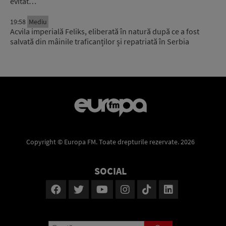
evitat…
19:58
Mediu
Acvila imperială Feliks, eliberată în natură după ce a fost
salvată din mâinile traficanților și repatriată în Serbia
Copyright © Europa FM. Toate drepturile rezervate. 2026
SOCIAL