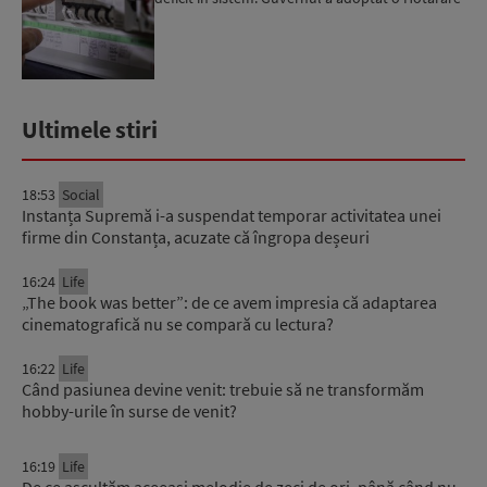
în acest sens...
Ultimele stiri
18:53
Social
Instanța Supremă i-a suspendat temporar activitatea unei
firme din Constanța, acuzate că îngropa deșeuri
16:24
Life
„The book was better”: de ce avem impresia că adaptarea
cinematografică nu se compară cu lectura?
16:22
Life
Când pasiunea devine venit: trebuie să ne transformăm
hobby-urile în surse de venit?
16:19
Life
De ce ascultăm aceeași melodie de zeci de ori, până când nu