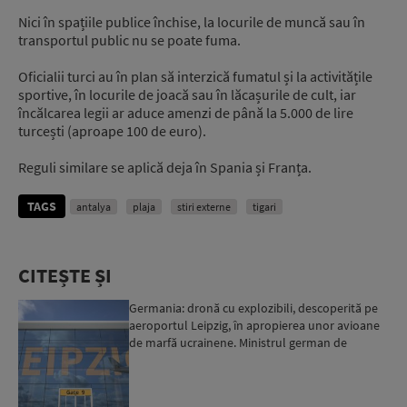
Nici în spațiile publice închise, la locurile de muncă sau în
transportul public nu se poate fuma.
Oficialii turci au în plan să interzică fumatul și la activitățile
sportive, în locurile de joacă sau în lăcașurile de cult, iar
încălcarea legii ar aduce amenzi de până la 5.000 de lire
turcești (aproape 100 de euro).
Reguli similare se aplică deja în Spania și Franța.
TAGS
antalya
plaja
stiri externe
tigari
CITEȘTE ȘI
Germania: dronă cu explozibili, descoperită pe
aeroportul Leipzig, în apropierea unor avioane
de marfă ucrainene. Ministrul german de
Interne: „Avem d...