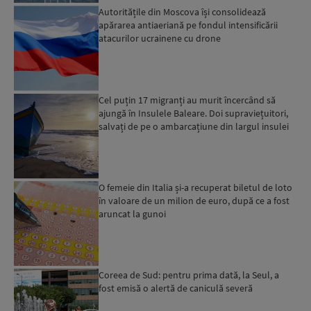
Autoritățile din Moscova își consolidează
apărarea antiaeriană pe fondul intensificării
atacurilor ucrainene cu drone
Cel puțin 17 migranți au murit încercând să
ajungă în Insulele Baleare. Doi supraviețuitori,
salvați de pe o ambarcațiune din largul insulei
Mallorca,...
O femeie din Italia și-a recuperat biletul de loto
în valoare de un milion de euro, după ce a fost
aruncat la gunoi
Coreea de Sud: pentru prima dată, la Seul, a
fost emisă o alertă de caniculă severă