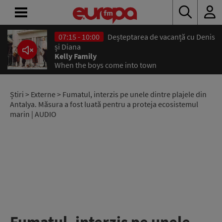
07:15 - 10:00
Deșteptarea de vacanță cu Denis
ACASĂ
și Diana
Kelly Family
When the boys come into town
ȘTIRI
RADIO
Știri
>
Externe
> Fumatul, interzis pe unele dintre plajele din
Antalya. Măsura a fost luată pentru a proteja ecosistemul
marin | AUDIO
CONCURSURI
PODCAST
ASCULTĂ
LIVE