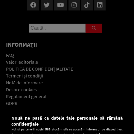
INFORMAŢII
FAQ
Valori editoriale
POLITICA DE CONFIDENŢIALITATE
Termeni şi condiţii
Notă de Informare
Despre cookies
Regulament general
GDPR
Contact
Nouă ne pasă ca datele tale personale să rămână
Descarcă gratuit aplicaţia Europa FM pentru smartphone:
confidențiale
Noi și partenerii noștri
585
stocăm și/sau accesăm informații pe dispozitivul
dvs., precum identificatorii cookie unici pentru prelucrarea datelor cu caracter