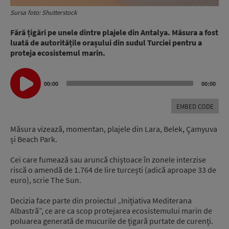
Sursa foto: Shutterstock
Fără țigări pe unele dintre plajele din Antalya. Măsura a fost
luată de autoritățile orașului din sudul Turciei pentru a
proteja ecosistemul marin.
Audio
00:00
00:00
Player
EMBED CODE
Măsura vizează, momentan, plajele din Lara, Belek, Çamyuva
și Beach Park.
Cei care fumează sau aruncă chiștoace în zonele interzise
riscă o amendă de 1.764 de lire turcești (adică aproape 33 de
euro), scrie The Sun.
Decizia face parte din proiectul „Inițiativa Mediterana
Albastră”, ce are ca scop protejarea ecosistemului marin de
poluarea generată de mucurile de țigară purtate de curenți.