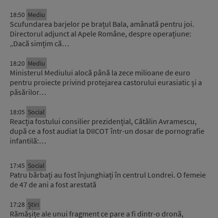
18:50
Mediu
Scufundarea barjelor pe brațul Bala, amânată pentru joi.
Directorul adjunct al Apele Române, despre operațiune:
„Dacă simțim că…
18:20
Mediu
Ministerul Mediului alocă până la zece milioane de euro
pentru proiecte privind protejarea castorului eurasiatic și a
păsărilor…
18:05
Social
Reacția fostului consilier prezidențial, Cătălin Avramescu,
după ce a fost audiat la DIICOT într-un dosar de pornografie
infantilă:…
17:45
Social
Patru bărbați au fost înjunghiați în centrul Londrei. O femeie
de 47 de ani a fost arestată
17:28
Știri
Rămășițe ale unui fragment ce pare a fi dintr-o dronă,