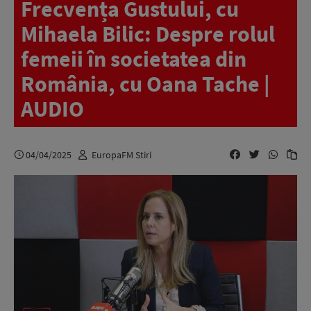
Frecvența Gustului, cu
Mihaela Bilic: Despre rolul
femeii în societatea din
România, cu Oana Tache |
AUDIO
04/04/2025
EuropaFM Stiri