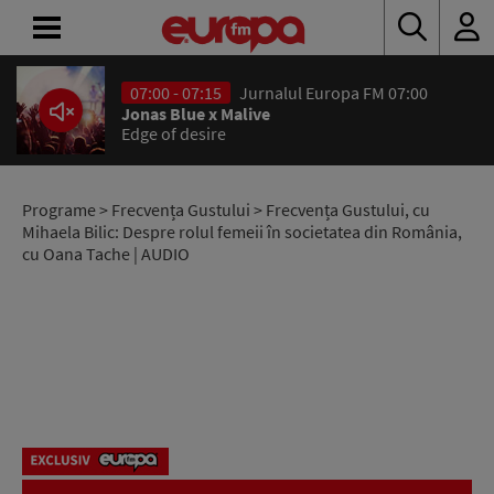
07:00 - 07:15
Jurnalul Europa FM 07:00
ACASĂ
Jonas Blue x Malive
Edge of desire
ȘTIRI
RADIO
Programe
>
Frecvența Gustului
> Frecvența Gustului, cu
Mihaela Bilic: Despre rolul femeii în societatea din România,
cu Oana Tache | AUDIO
CONCURSURI
PODCAST
ASCULTĂ
LIVE