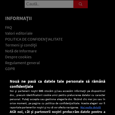
INFORMAŢII
FAQ
Valori editoriale
POLITICA DE CONFIDENŢIALITATE
Termeni şi condiţii
Notă de Informare
Despre cookies
Regulament general
GDPR
Contact
Nouă ne pasă ca datele tale personale să rămână
Descarcă gratuit aplicaţia Europa FM pentru smartphone:
confidențiale
Noi și partenerii noștri
585
stocăm și/sau accesăm informații pe dispozitivul
dvs., precum identificatorii cookie unici pentru prelucrarea datelor cu caracter
personal. Puteți accepta sau gestiona alegerile dvs. făcând clic mai jos sau în
orice moment, pe pagina cu politica de confidențialitate. Aceste alegeri vor fi
raportate partenerilor noștri și nu vă vor afecta navigarea.
Mai multe detalii
Atât noi, cât și partenerii noștri prelucrăm datele pentru a