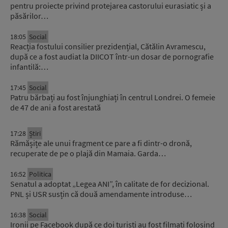
pentru proiecte privind protejarea castorului eurasiatic și a
păsărilor…
18:05
Social
Reacția fostului consilier prezidențial, Cătălin Avramescu,
după ce a fost audiat la DIICOT într-un dosar de pornografie
infantilă:…
17:45
Social
Patru bărbați au fost înjunghiați în centrul Londrei. O femeie
de 47 de ani a fost arestată
17:28
Știri
Rămășițe ale unui fragment ce pare a fi dintr-o dronă,
recuperate de pe o plajă din Mamaia. Garda…
16:52
Politica
Senatul a adoptat „Legea ANI”, în calitate de for decizional.
PNL și USR susțin că două amendamente introduse…
16:38
Social
Ironii pe Facebook după ce doi turiști au fost filmați folosind