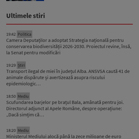
Ultimele stiri
19:42
Politica
Camera Deputaților a adoptat Strategia națională pentru
conservarea biodiversității 2026-2030. Proiectul revine, însă,
la Senat pentru modificări
19:29
Știri
Transport ilegal de miei în județul Alba. ANSVSA caută 41 de
animale dispărute și avertizează asupra riscului
epidemiologic…
18:50
Mediu
Scufundarea barjelor pe brațul Bala, amânată pentru joi.
Directorul adjunct al Apele Române, despre operațiune:
„Dacă simțim că…
18:20
Mediu
Ministerul Mediului alocă până la zece milioane de euro