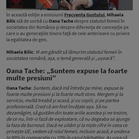
În această ediție a emisiunii
Frecvența Gustului
,
Mihaela
Bilic
stă de vorbă cu
Oana Tache
despre statutul femeii în
societatea din România și despre diferența de concepție pe
care o au generațiile tinere față de cele anterioare cu privire
la egalitatea de gen.
Mihaela Bilic
:
M-am gândit să lămurim statutul femeii în
societatea română, așa, o temă generală și „ușoară”.
Oana Tache: „Suntem expuse la foarte
multe presiuni”
Oana Tache
:
Suntem, dacă mă întrebi pe mine, expuse la
foarte multe presiuni și la foarte mult stres. Mergem și la
serviciu, multă treabă și acasă, și cu copiii, și pe partea
profesională. Cred că am fost învățate așa. Să nu
dezamăgim, să gustăm din toate ariile acestea și ne trezim,
de ce nu, într-o fază de exploatare, că nu degeaba se ajunge
la faza de burnout. Dacă ne uităm și la niște cifre în ceea ce
privește UE, vedem că rolul femeii, inclusiv acasă, e undeva
la 90% în comparație cu 10% în cazul bărbaților. Aș vrea să