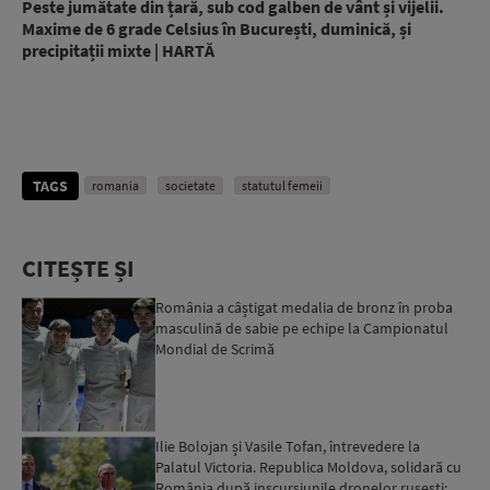
Peste jumătate din țară, sub cod galben de vânt și vijelii.
Maxime de 6 grade Celsius în București, duminică, și
precipitații mixte | HARTĂ
TAGS
romania
societate
statutul femeii
CITEȘTE ȘI
România a câștigat medalia de bronz în proba
masculină de sabie pe echipe la Campionatul
Mondial de Scrimă
Ilie Bolojan și Vasile Tofan, întrevedere la
Palatul Victoria. Republica Moldova, solidară cu
România după inscursiunile dronelor rusești: