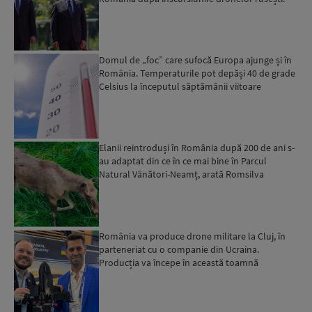
„noi știm d...
Domul de „foc” care sufocă Europa ajunge și în
România. Temperaturile pot depăși 40 de grade
Celsius la începutul săptămânii viitoare
Elanii reintroduși în România după 200 de ani s-
au adaptat din ce în ce mai bine în Parcul
Natural Vânători-Neamț, arată Romsilva
România va produce drone militare la Cluj, în
parteneriat cu o companie din Ucraina.
Producția va începe în această toamnă