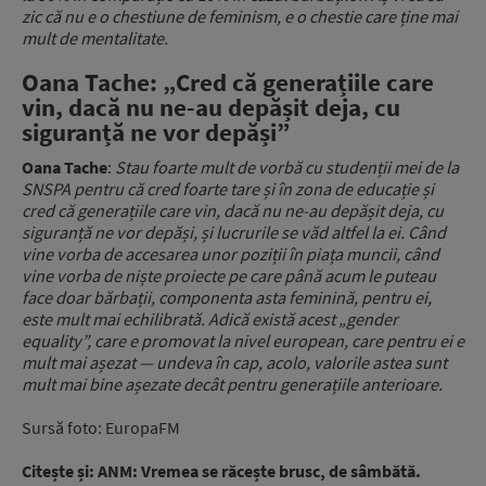
zic că nu e o chestiune de feminism, e o chestie care ține mai
mult de mentalitate.
Oana Tache: „Cred că generațiile care
vin, dacă nu ne-au depășit deja, cu
siguranță ne vor depăși”
Oana Tache
:
Stau foarte mult de vorbă cu studenții mei de la
SNSPA pentru că cred foarte tare și în zona de educație și
cred că generațiile care vin, dacă nu ne-au depășit deja, cu
siguranță ne vor depăși, și lucrurile se văd altfel la ei. Când
vine vorba de accesarea unor poziții în piața muncii, când
vine vorba de niște proiecte pe care până acum le puteau
face doar bărbații, componenta asta feminină, pentru ei,
este mult mai echilibrată. Adică există acest „gender
equality”, care e promovat la nivel european, care pentru ei e
mult mai așezat — undeva în cap, acolo, valorile astea sunt
mult mai bine așezate decât pentru generațiile anterioare.
Sursă foto: EuropaFM
Citește și: ANM: Vremea se răcește brusc, de sâmbătă.