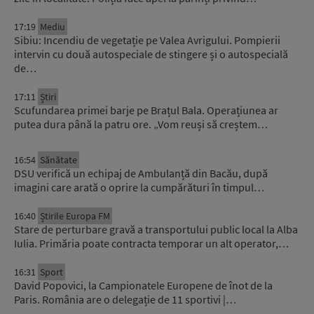
17:19
Mediu
Sibiu: Incendiu de vegetație pe Valea Avrigului. Pompierii
intervin cu două autospeciale de stingere și o autospecială
de…
17:11
Știri
Scufundarea primei barje pe Brațul Bala. Operațiunea ar
putea dura până la patru ore. „Vom reuși să creștem…
16:54
Sănătate
DSU verifică un echipaj de Ambulanță din Bacău, după
imagini care arată o oprire la cumpărături în timpul…
16:40
Știrile Europa FM
Stare de perturbare gravă a transportului public local la Alba
Iulia. Primăria poate contracta temporar un alt operator,…
16:31
Sport
David Popovici, la Campionatele Europene de înot de la
Paris. România are o delegație de 11 sportivi |…