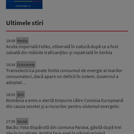
Ultimele stiri
19:58
Mediu
Acvila imperială Feliks, eliberată în natură după ce a fost
salvată din mâinile traficanților și repatriată în Serbia
19:34
Economie
Transelectrica poate limita consumul de energie al marilor
consumatori, dacă apare un deficit în sistem. Guvernul a
adoptat…
18:35
Știri
România a emis o alertă timpurie către Comisia Europeană
din cauza secetei și a riscurilor pentru sistemul energetic
17:35
Social
Bacău: Fata dispărută din comuna Parava, găsită după trei
zile în localitate. Poliția face apel la părinți privind…