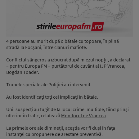
4 persoane au murit după o bătaie cu topoare, în plină
stradă la Focșani, între clanuri mafiote.
Conflictul sângeros a izbucnit după miezul nopții, a declarat
– pentru Europa FM – purtătorul de cuvânt al IJP Vrancea,
Bogdan Toader.
Trupele speciale ale Poliției au intervenit.
Au fost identificați toți cei implicați în bătaie.
Unii suspecți au fugit de la locul crimei multiple, fiind prinși
ulterior în trafic, relatează
Monitorul de Vrancea
.
La primele ore ale dimineții, aceștia vor fi duși în fața
instanței cu propunere de arestare preventivă.