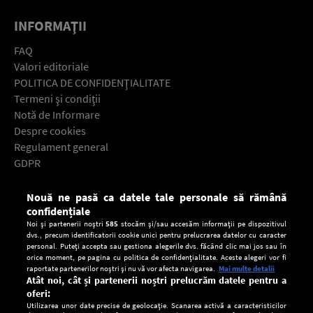
INFORMAŢII
FAQ
Valori editoriale
POLITICA DE CONFIDENŢIALITATE
Termeni şi condiţii
Notă de Informare
Despre cookies
Regulament general
GDPR
Contact
Nouă ne pasă ca datele tale personale să rămână
Descarcă gratuit aplicaţia Europa FM pentru smartphone:
confidențiale
Noi și partenerii noștri
585
stocăm și/sau accesăm informații pe dispozitivul
dvs., precum identificatorii cookie unici pentru prelucrarea datelor cu caracter
personal. Puteți accepta sau gestiona alegerile dvs. făcând clic mai jos sau în
orice moment, pe pagina cu politica de confidențialitate. Aceste alegeri vor fi
raportate partenerilor noștri și nu vă vor afecta navigarea.
Mai multe detalii
Atât noi, cât și partenerii noștri prelucrăm datele pentru a
oferi:
Utilizarea unor date precise de geolocație. Scanarea activă a caracteristicilor