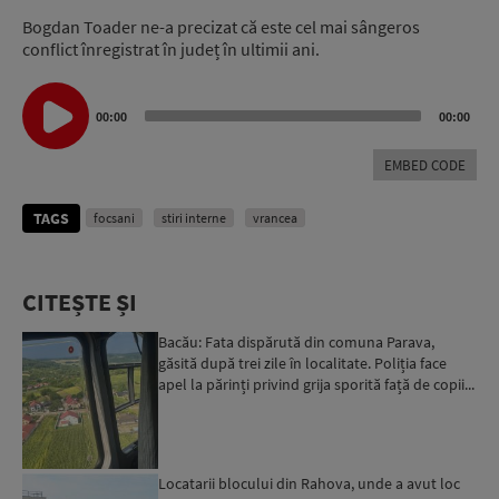
Bogdan Toader ne-a precizat că este cel mai sângeros
conflict înregistrat în județ în ultimii ani.
Audio
Player
00:00
00:00
EMBED CODE
TAGS
focsani
stiri interne
vrancea
CITEȘTE ȘI
Bacău: Fata dispărută din comuna Parava,
găsită după trei zile în localitate. Poliția face
apel la părinți privind grija sporită față de copii...
Locatarii blocului din Rahova, unde a avut loc