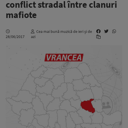
conflict stradal între clanuri
mafiote
Cea mai bună muzică de ieri și de
28/06/2017
azi