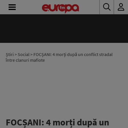
ACASĂ
ȘTIRI
RADIO
Știri
>
Social
> FOCȘANI: 4 morți după un conflict stradal
între clanuri mafiote
CONCURSURI
PODCAST
ASCULTĂ
LIVE
FOCȘANI: 4 morți după un