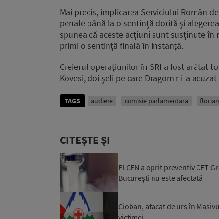
Mai precis, implicarea Serviciului Român de 
penale până la o sentinţă dorită şi alegere
spunea că aceste acţiuni sunt susţinute în 
primi o sentinţă finală în instanţă.
Creierul operaţiunilor în SRI a fost arătat t
Kovesi, doi şefi pe care Dragomir i-a acuzat c
TAGS
audiere
comisie parlamentara
floria
CITEȘTE ȘI
ELCEN a oprit preventiv CET Gro
Bucureşti nu este afectată
Cioban, atacat de urs în Masivu
victimei