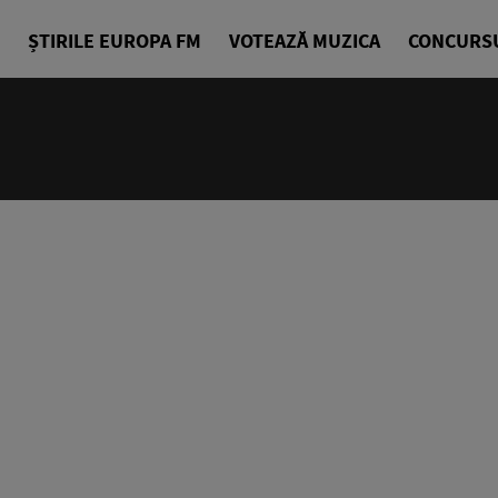
ȘTIRILE EUROPA FM
VOTEAZĂ MUZICA
CONCURS
14:00 - 18
Drum cu pri
Denis Ciuli