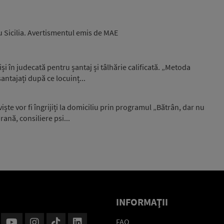
u Sicilia. Avertismentul emis de MAE
iși în judecată pentru șantaj și tâlhărie calificată. „Metoda
antajați după ce locuinț...
ște vor fi îngrijiți la domiciliu prin programul „Bătrân, dar nu
rană, consiliere psi...
INFORMAŢII
FAQ