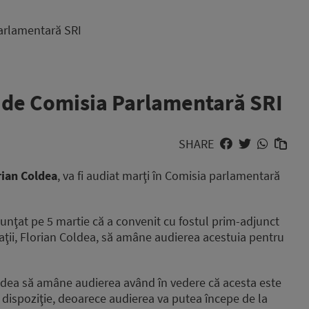
Parlamentară SRI
t de Comisia Parlamentară SRI
SHARE
rian Coldea
, va fi audiat marţi în Comisia parlamentară
nunţat pe 5 martie că a convenit cu fostul prim-adjunct
aţii, Florian Coldea, să amâne audierea acestuia pentru
oldea să amâne audierea având în vedere că acesta este
la dispoziţie, deoarece audierea va putea începe de la