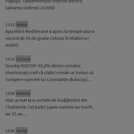
Păpușa. Salvamontiștii intervin pentru
salvarea victimei | AUDIO
13:23
Mediu
Apa Mării Mediterane a ajuns la temperatura
record de 33 de grade Celsius în Mallorca |
AUDIO
13:22
Cultură
Sondaj INSCOP: 65,6% dintre românii
chestionați cred că statul român ar trebui să
cumpere operele lui Constantin Brâncuși.…
13:09
Externe
Atac armat la o unitate de învățământ din
Thailanda. Cel puțin șapte oameni au murit,
iar 15 au…
13:00
Social