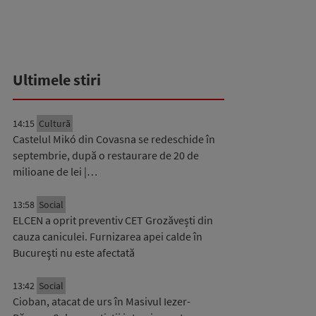
Ultimele stiri
14:15
Cultură
Castelul Mikó din Covasna se redeschide în
septembrie, după o restaurare de 20 de
milioane de lei |…
13:58
Social
ELCEN a oprit preventiv CET Grozăvești din
cauza caniculei. Furnizarea apei calde în
Bucureşti nu este afectată
13:42
Social
Cioban, atacat de urs în Masivul Iezer-