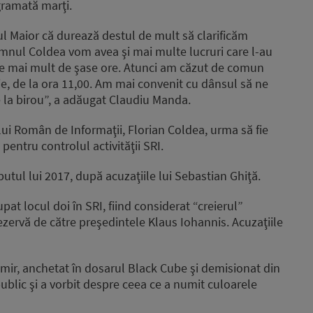
gramată marţi.
 Maior că durează destul de mult să clarificăm
domnul Coldea vom avea şi mai multe lucruri care l-au
ire mai mult de şase ore. Atunci am căzut de comun
ie, de la ora 11,00. Am mai convenit cu dânsul să ne
 la birou”, a adăugat Claudiu Manda.
lui Român de Informaţii, Florian Coldea, urma să fie
entru controlul activităţii SRI.
utul lui 2017, după acuzaţiile lui Sebastian Ghiţă.
at locul doi în SRI, fiind considerat “creierul”
n rezervă de către preşedintele Klaus Iohannis. Acuzaţiile
mir, anchetat în dosarul Black Cube şi demisionat din
 public şi a vorbit despre ceea ce a numit culoarele