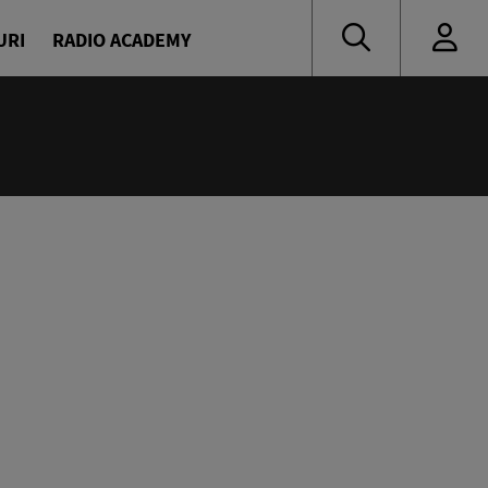
URI
RADIO ACADEMY
:00
oritate
naru și Diana Enache