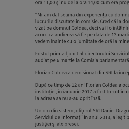
ora 11,00 şi nu de la ora 14,00 cum era pro
“Mi-am dat seama din experienţa cu domnul
lucrurile discutate în comisie. Cred că la 
vizat pe domnul Coldea, deci va fi o întâln
acord ca audierea să fie pe data de 13 mart
vedem înainte cu o jumătate de oră la mine
Fostul prim-adjunct al directorului Serviciu
audiat pe 6 martie la Comisia parlamentară p
Florian Coldea a demisionat din SRI la încep
După ce timp de 12 ani Florian Coldea a ocup
instituţiei, în ianuarie 2017 a fost trecut î
la adresa sa nu s-au oprit însă.
Un om din sistem, ofiţerul SRI Daniel Drago
Serviciul de Informaţii în anul 2013, a ieşit
justiţiei şi ale presei.