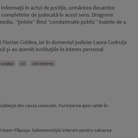
Informaţii în actul de justiţie, urmărirea dosarelor
a completelor de judecată în acest sens. Dragomir
media, “ţintele” fiind “condamnate public” înainte de a
ot Florian Coldea, iar în domeniul judiciar Laura Codruţa
ă şi-au aservit instituţiile în interes personal.
n coldea
sri
stiri interne
zăvești din cauza caniculei. Furnizarea apei calde în
l Iezer-Păpușa. Salvamontiștii intervin pentru salvarea