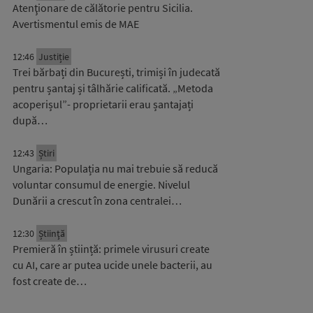
Atenţionare de călătorie pentru Sicilia.
Avertismentul emis de MAE
12:46
Justiție
Trei bărbați din București, trimiși în judecată
pentru șantaj și tâlhărie calificată. „Metoda
acoperișul”- proprietarii erau șantajați
după…
12:43
Știri
Ungaria: Populația nu mai trebuie să reducă
voluntar consumul de energie. Nivelul
Dunării a crescut în zona centralei…
12:30
Știinţă
Premieră în știință: primele virusuri create
cu AI, care ar putea ucide unele bacterii, au
fost create de…