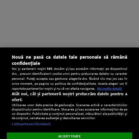
Nouă ne pasă ca datele tale personale să rămână
confidențiale
Noi și partenerii noștri
585
stocăm și/sau accesăm informații pe dispozitivul
dvs., precum identificatorii cookie unici pentru prelucrarea datelor cu caracter
personal. Puteți accepta sau gestiona alegerile dvs. făcând clic mai jos sau în
orice moment, pe pagina cu politica de confidențialitate. Aceste alegeri vor fi
raportate partenerilor noștri și nu vă vor afecta navigarea.
Mai multe detalii
Atât noi, cât și partenerii noștri prelucrăm datele pentru a
oferi:
Utilizarea unor date precise de geolocație. Scanarea activă a caracteristicilor
dispozitivului pentru identificare. Stocarea și/sau accesarea informațiilor de pe
un dispozitiv. Publicitate și conținut personalizat, măsurători ale publicității și
de conținut, cercetarea audienței și dezvoltarea serviciilor.
Setări:
Listă parteneri (furnizori)
Ascultă Europa FM în aplicație
Dark
×
Instalează
Radio live, podcasturi, știri și alerte
ACCEPT TOATE