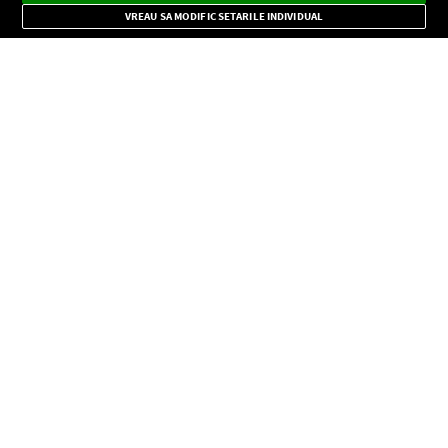
Mode
importante.
VREAU SA MODIFIC SETARILE INDIVIDUAL
CONFIDENŢIALITATE
Copyright © Europa FM. Toate drepturile rezervate. 2026
SOCIAL
INFORMAŢII