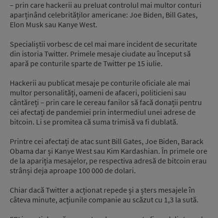
– prin care hackerii au preluat controlul mai multor conturi
aparținând celebrităților americane: Joe Biden, Bill Gates,
Elon Musk sau Kanye West.
Specialiștii vorbesc de cel mai mare incident de securitate
din istoria Twitter. Primele mesaje ciudate au început să
apară pe conturile sparte de Twitter pe 15 iulie.
Hackerii au publicat mesaje pe conturile oficiale ale mai
multor personalități, oameni de afaceri, politicieni sau
cântăreți – prin care le cereau fanilor să facă donații pentru
cei afectați de pandemiei prin intermediul unei adrese de
bitcoin. Li se promitea că suma trimisă va fi dublată.
Printre cei afectați de atac sunt Bill Gates, Joe Biden, Barack
Obama dar și Kanye West sau Kim Kardashian. În primele ore
de la apariția mesajelor, pe respectiva adresă de bitcoin erau
strânși deja aproape 100 000 de dolari.
Chiar dacă Twitter a acționat repede și a șters mesajele în
câteva minute, acțiunile companie au scăzut cu 1,3 la sută.