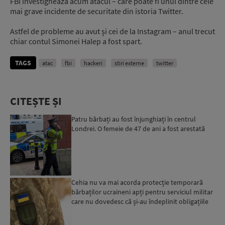
FBI investighează acum atacul – care poate fi unul dintre cele
mai grave incidente de securitate din istoria Twitter.
Astfel de probleme au avut și cei de la Instagram – anul trecut
chiar contul Simonei Halep a fost spart.
TAGS
atac
fbi
hackeri
stiri externe
twitter
CITEȘTE ȘI
Patru bărbați au fost înjunghiați în centrul
Londrei. O femeie de 47 de ani a fost arestată
Cehia nu va mai acorda protecție temporară
bărbaților ucraineni apți pentru serviciul militar
care nu dovedesc că și-au îndeplinit obligațiile
militar...