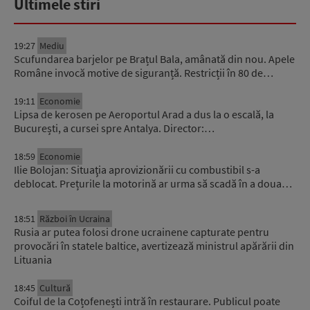
Ultimele stiri
19:27
Mediu
Scufundarea barjelor pe Brațul Bala, amânată din nou. Apele
Române invocă motive de siguranță. Restricții în 80 de…
19:11
Economie
Lipsa de kerosen pe Aeroportul Arad a dus la o escală, la
București, a cursei spre Antalya. Director:…
18:59
Economie
Ilie Bolojan: Situaţia aprovizionării cu combustibil s-a
deblocat. Prețurile la motorină ar urma să scadă în a doua…
18:51
Război în Ucraina
Rusia ar putea folosi drone ucrainene capturate pentru
provocări în statele baltice, avertizează ministrul apărării din
Lituania
18:45
Cultură
Coiful de la Coțofenești intră în restaurare. Publicul poate