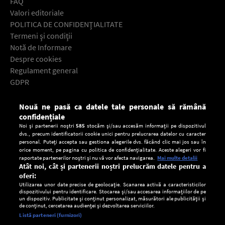
FAQ
Valori editoriale
POLITICA DE CONFIDENŢIALITATE
Termeni şi condiţii
Notă de Informare
Despre cookies
Regulament general
GDPR
Contact
Nouă ne pasă ca datele tale personale să rămână
Descarcă gratuit aplicaţia Europa FM pentru smartphone:
confidențiale
Noi și partenerii noștri
585
stocăm și/sau accesăm informații pe dispozitivul
dvs., precum identificatorii cookie unici pentru prelucrarea datelor cu caracter
personal. Puteți accepta sau gestiona alegerile dvs. făcând clic mai jos sau în
orice moment, pe pagina cu politica de confidențialitate. Aceste alegeri vor fi
raportate partenerilor noștri și nu vă vor afecta navigarea.
Mai multe detalii
Atât noi, cât și partenerii noștri prelucrăm datele pentru a
oferi:
Utilizarea unor date precise de geolocație. Scanarea activă a caracteristicilor
dispozitivului pentru identificare. Stocarea și/sau accesarea informațiilor de pe
un dispozitiv. Publicitate și conținut personalizat, măsurători ale publicității și
de conținut, cercetarea audienței și dezvoltarea serviciilor.
Setări:
Listă parteneri (furnizori)