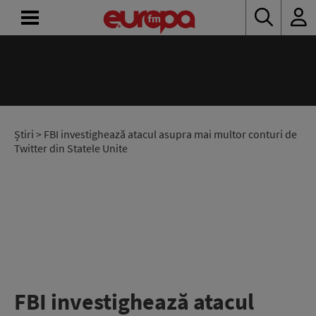
ACASĂ
ȘTIRI
RADIO
Știri
> FBI investighează atacul asupra mai multor conturi de
Twitter din Statele Unite
CONCURSURI
PODCAST
ASCULTĂ
LIVE
FBI investighează atacul