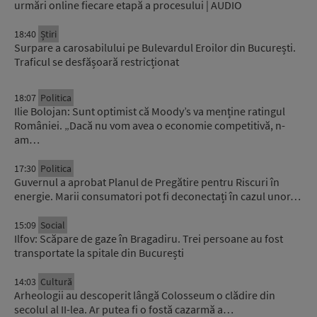
urmări online fiecare etapă a procesului | AUDIO
18:40
Știri
Surpare a carosabilului pe Bulevardul Eroilor din București.
Traficul se desfășoară restricționat
18:07
Politica
Ilie Bolojan: Sunt optimist că Moody’s va menține ratingul
României. „Dacă nu vom avea o economie competitivă, n-
am…
17:30
Politica
Guvernul a aprobat Planul de Pregătire pentru Riscuri în
energie. Marii consumatori pot fi deconectați în cazul unor…
15:09
Social
Ilfov: Scăpare de gaze în Bragadiru. Trei persoane au fost
transportate la spitale din București
14:03
Cultură
Arheologii au descoperit lângă Colosseum o clădire din
secolul al II-lea. Ar putea fi o fostă cazarmă a…