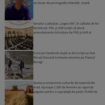
un dosar de pornografie infantilă: „toată
povestea es...
Senatul a adoptat „Legea ANI”, în calitate de for
decizional. PNL și USR susțin că două
amendamente introduse de PSD și AUR ar
putea pune în pericol u...
Ironii pe Facebook după ce doi turiști au fost
filmați folosind trotinete electrice pe Platoul
Bucegi
Seceta a compromis culturile de toamnă din
Arad. Aproape 1.300 de fermieri au raportat
pagube pentru o suprafață de peste 79.000 de
hectare