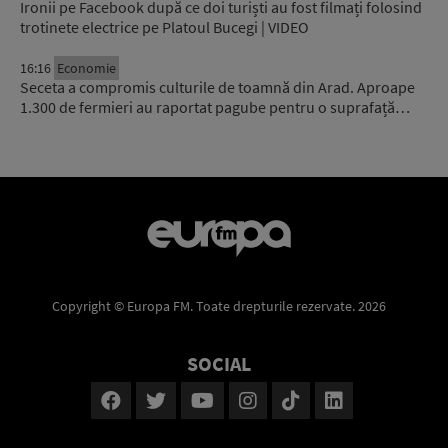
Ironii pe Facebook după ce doi turiști au fost filmați folosind
trotinete electrice pe Platoul Bucegi | VIDEO
16:16
Economie
Seceta a compromis culturile de toamnă din Arad. Aproape
1.300 de fermieri au raportat pagube pentru o suprafață…
Copyright © Europa FM. Toate drepturile rezervate. 2026
SOCIAL