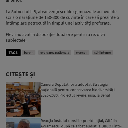
anterior.
La Subiectul II B, absolvenții școlilor gimnaziale au avut de
scris o narațiune de 150-300 de cuvinte în care să prezinte o
întâmplare petrecută în timpul unei activități preferate.
Elevii au avut la dispoziție două ore pentru a rezolva
subiectele.
TAGS
barem
evaluarea nationala
examen
stiri interne
CITEȘTE ȘI
Camera Deputaților a adoptat Strategia
națională pentru conservarea biodiversității
2026-2030. Proiectul revine, însă, la Senat
pentru modificări...
Reacția fostului consilier prezidențial, Cătălin
Avramescu, după ce a fost audiat la DIICOT într-