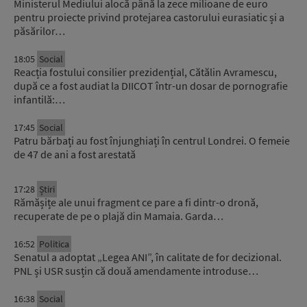
Ministerul Mediului alocă până la zece milioane de euro
pentru proiecte privind protejarea castorului eurasiatic și a
păsărilor…
18:05
Social
Reacția fostului consilier prezidențial, Cătălin Avramescu,
după ce a fost audiat la DIICOT într-un dosar de pornografie
infantilă:…
17:45
Social
Patru bărbați au fost înjunghiați în centrul Londrei. O femeie
de 47 de ani a fost arestată
17:28
Știri
Rămășițe ale unui fragment ce pare a fi dintr-o dronă,
recuperate de pe o plajă din Mamaia. Garda…
16:52
Politica
Senatul a adoptat „Legea ANI”, în calitate de for decizional.
PNL și USR susțin că două amendamente introduse…
16:38
Social