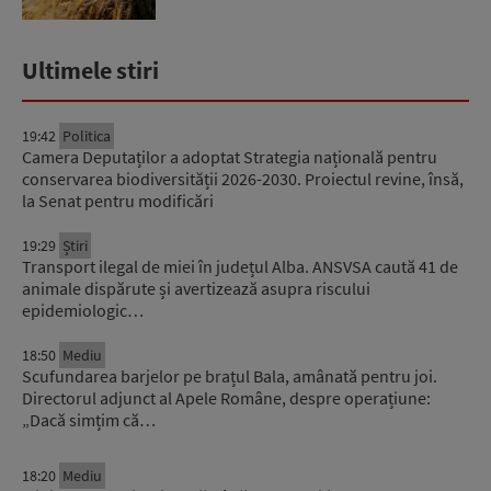
Ultimele stiri
19:42
Politica
Camera Deputaților a adoptat Strategia națională pentru
conservarea biodiversității 2026-2030. Proiectul revine, însă,
la Senat pentru modificări
19:29
Știri
Transport ilegal de miei în județul Alba. ANSVSA caută 41 de
animale dispărute și avertizează asupra riscului
epidemiologic…
18:50
Mediu
Scufundarea barjelor pe brațul Bala, amânată pentru joi.
Directorul adjunct al Apele Române, despre operațiune:
„Dacă simțim că…
18:20
Mediu