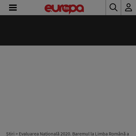
ACASĂ
ȘTIRI
RADIO
CONCURSURI
PODCAST
ASCULTĂ
LIVE
Știri
> Evaluarea Națională 2020. Baremul la Limba Română a