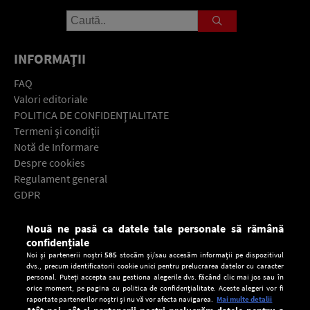
INFORMAŢII
FAQ
Valori editoriale
POLITICA DE CONFIDENŢIALITATE
Termeni şi condiţii
Notă de Informare
Despre cookies
Regulament general
GDPR
Contact
Nouă ne pasă ca datele tale personale să rămână
Descarcă gratuit aplicaţia Europa FM pentru smartphone:
confidențiale
Noi și partenerii noștri
585
stocăm și/sau accesăm informații pe dispozitivul
dvs., precum identificatorii cookie unici pentru prelucrarea datelor cu caracter
personal. Puteți accepta sau gestiona alegerile dvs. făcând clic mai jos sau în
orice moment, pe pagina cu politica de confidențialitate. Aceste alegeri vor fi
raportate partenerilor noștri și nu vă vor afecta navigarea.
Mai multe detalii