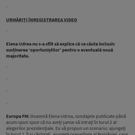
‘
URMĂRIȚI ÎNREGISTRAREA VIDEO
‘
Elena Udrea nu s-a sfiit să explice că va căuta inclusiv
susținerea ‘oportuniștilor’ pentru o eventuală nouă
majoritate.
‘
‘
‘
‘
Europa FM:
Doamnă Elena Udrea, sondajele publicate până
acum spun spun că nu aveți șanse să intrați în turul 2 al
alegerilor prezidențiale. Eu vă propun un scenariu: ajungeți
în turul 2, îl și câștigați, ajungeți președinte al României, care