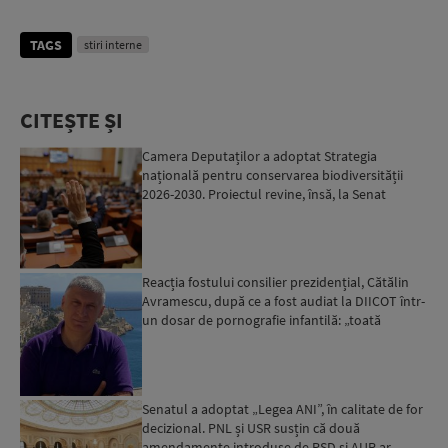
‘
TAGS
stiri interne
CITEȘTE ȘI
Camera Deputaților a adoptat Strategia
națională pentru conservarea biodiversității
2026-2030. Proiectul revine, însă, la Senat
pentru modificări...
Reacția fostului consilier prezidențial, Cătălin
Avramescu, după ce a fost audiat la DIICOT într-
un dosar de pornografie infantilă: „toată
povestea es...
Senatul a adoptat „Legea ANI”, în calitate de for
decizional. PNL și USR susțin că două
amendamente introduse de PSD și AUR ar