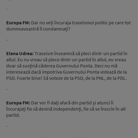
‘
Europa FM:
Dar nu veți încuraja traseismul politic pe care tot
dumneavoastră îl condamnați?
‘
Elena Udrea:
Traseism înseamnă să pleci dintr-un partid în
altul. Eu nu vreau să plece dintr-un partid în altul, eu vreau
doar să susțină căderea Guvernului Ponta. Deci nu mă
interesează dacă impotriva Guvernului Ponta votează de la
PSD. Foarte bine! Să voteze de la PSD, de la PNL, de la PDL.
‘
Europa FM:
Dar vor fi dați afară din partid și atunci îi
încurajați fie să devină independenți, fie să se înscrie în alt
partid.
‘