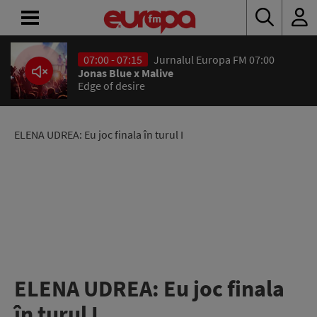
07:00 - 07:15
Jurnalul Europa FM 07:00
ACASĂ
Jonas Blue x Malive
Edge of desire
ȘTIRI
RADIO
ELENA UDREA: Eu joc finala în turul I
CONCURSURI
PODCAST
ASCULTĂ
LIVE
ELENA UDREA: Eu joc finala
în turul I