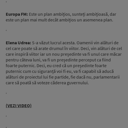
‘
Europa FM:
Este un plan ambițios, sunteți ambițioasă, dar
este un plan mai mult decât ambițios un asemenea plan.
‘
Elena Udrea:
S-a văzut lucrul acesta. Oamenii vin alături de
cel care poate să arate drumul în viitor. Deci, vin alături de cel
care inspiră viitor iar un nou președinte va fi unul care măcar
pentru câteva luni, va fi un președinte perceput ca fiind
foarte puternic. Deci, eu cred că un președinte foarte
puternic cum cu siguranță voi fi eu, va fi capabil să aducă
alături de proiectul lui fie partide, fie dacă nu, parlamentarii
care să poată să voteze căderea guvernului.
‘
(VEZI VIDEO)
‘