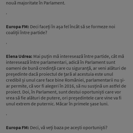
nouă majoritate în Parlament.
‘
Europa FM:
Deci faceți în așa fel încât să se formeze noi
coaliții între partide?
‘
Elena Udrea:
Mai puțin mă interesează între partide, cât mă
interesează între parlamentari, adică în Parlament sunt
oameni de bună credință care cu siguranță, ar veni alături de
președinte dacă proiectul de țară al acestuia este unul
credibil și unul care face bine României, parlamentarii nu și-
ar permite, că vor fi alegeri în 2016, să nu susțină un astfel de
proiect. Doi, în Parlament, sunt destui oportuniști care vor
vrea să fie alături de putere, ori președintele care vine va fi
unul extrem de puternic. Măcar în primele șase luni.
‘
Europa FM:
Deci, vă veți baza pe acești oportuniști?