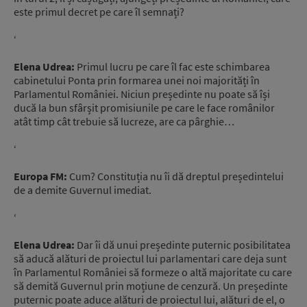
este primul decret pe care îl semnați?
‘
Elena Udrea:
Primul lucru pe care îl fac este schimbarea
cabinetului Ponta prin formarea unei noi majorități în
Parlamentul României. Niciun președinte nu poate să își
ducă la bun sfârșit promisiunile pe care le face românilor
atât timp cât trebuie să lucreze, are ca pârghie…
‘
Europa FM:
Cum? Constituția nu îi dă dreptul președintelui
de a demite Guvernul imediat.
‘
Elena Udrea:
Dar îi dă unui președinte puternic posibilitatea
să aducă alături de proiectul lui parlamentari care deja sunt
în Parlamentul României să formeze o altă majoritate cu care
să demită Guvernul prin moțiune de cenzură. Un președinte
puternic poate aduce alături de proiectul lui, alături de el, o