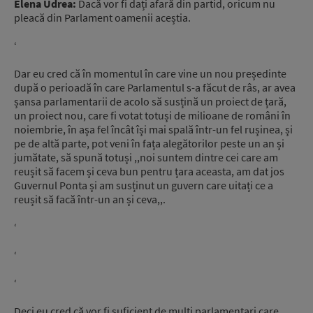
Elena Udrea:
Dacă vor fi dați afară din partid, oricum nu
pleacă din Parlament oamenii aceștia.
‘
Dar eu cred că în momentul în care vine un nou președinte
după o perioadă în care Parlamentul s-a făcut de râs, ar avea
șansa parlamentarii de acolo să susțină un proiect de țară,
un proiect nou, care fi votat totuși de milioane de români în
noiembrie, în așa fel încât își mai spală într-un fel rușinea, și
pe de altă parte, pot veni în fața alegătorilor peste un an și
jumătate, să spună totuși ,,noi suntem dintre cei care am
reușit să facem și ceva bun pentru țara aceasta, am dat jos
Guvernul Ponta și am susținut un guvern care uitați ce a
reușit să facă într-un an și ceva,,.
‘
‘
‘
Deci eu cred că vor fi suficient de mulți parlamentari care