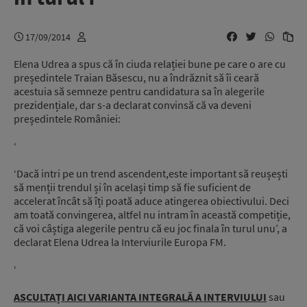
17/09/2014
Elena Udrea a spus că în ciuda relației bune pe care o are cu
președintele Traian Băsescu, nu a îndrăznit să îi ceară
acestuia să semneze pentru candidatura sa în alegerile
prezidențiale, dar s-a declarat convinsă că va deveni
președintele României:
‘
‘Dacă intri pe un trend ascendent,este important să reușești
să menții trendul și în același timp să fie suficient de
accelerat încât să îți poată aduce atingerea obiectivului. Deci
am toată convingerea, altfel nu intram în această competiție,
că voi câștiga alegerile pentru că eu joc finala în turul unu’, a
declarat Elena Udrea la Interviurile Europa FM.
‘
ASCULTAȚI AICI VARIANTA INTEGRALĂ A INTERVIULUI
sau