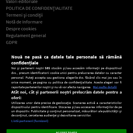
Valori editoriale
POLITICA DE CONFIDENŢIALITATE
Termeni şi condiţii
Notă de Informare
Despre cookies
Regulament general
GDPR
Contact
Nouă ne pasă ca datele tale personale să rămână
Descarcă gratuit aplicaţia Europa FM pentru smartphone:
confidențiale
Noi și partenerii noștri
585
stocăm și/sau accesăm informații pe dispozitivul
dvs., precum identificatorii cookie unici pentru prelucrarea datelor cu caracter
personal. Puteți accepta sau gestiona alegerile dvs. făcând clic mai jos sau în
orice moment, pe pagina cu politica de confidențialitate. Aceste alegeri vor fi
raportate partenerilor noștri și nu vă vor afecta navigarea.
Mai multe detalii
Atât noi, cât și partenerii noștri prelucrăm datele pentru a
oferi:
Utilizarea unor date precise de geolocație. Scanarea activă a caracteristicilor
dispozitivului pentru identificare. Stocarea și/sau accesarea informațiilor de pe
un dispozitiv. Publicitate și conținut personalizat, măsurători ale publicității și
de conținut, cercetarea audienței și dezvoltarea serviciilor.
Setări:
Listă parteneri (furnizori)
Ascultă Europa FM în aplicație
Dark
×
Instalează
Radio live, podcasturi, știri și alerte
ACCEPT TOATE