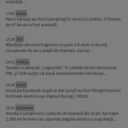
infantilă:…
17:45
Social
Patru bărbați au fost înjunghiați în centrul Londrei. O femeie
de 47 de ani a fost arestată
17:28
Știri
Rămășițe ale unui fragment ce pare a fi dintr-o dronă,
recuperate de pe o plajă din Mamaia. Garda…
16:52
Politica
Senatul a adoptat „Legea ANI”, în calitate de for decizional.
PNL și USR susțin că două amendamente introduse…
16:38
Social
Ironii pe Facebook după ce doi turiști au fost filmați folosind
trotinete electrice pe Platoul Bucegi | VIDEO
16:16
Economie
Seceta a compromis culturile de toamnă din Arad. Aproape
1.300 de fermieri au raportat pagube pentru o suprafață…