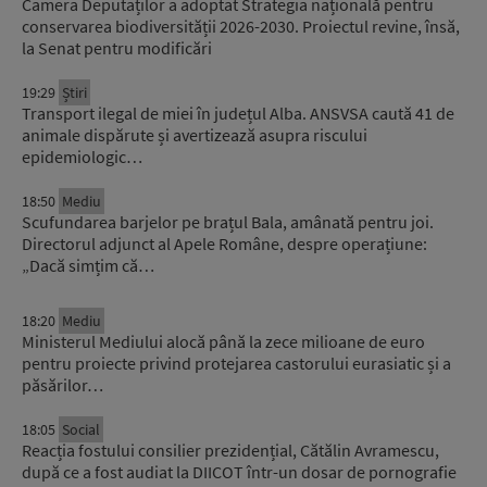
Camera Deputaților a adoptat Strategia națională pentru
conservarea biodiversității 2026-2030. Proiectul revine, însă,
la Senat pentru modificări
19:29
Știri
Transport ilegal de miei în județul Alba. ANSVSA caută 41 de
animale dispărute și avertizează asupra riscului
epidemiologic…
18:50
Mediu
Scufundarea barjelor pe brațul Bala, amânată pentru joi.
Directorul adjunct al Apele Române, despre operațiune:
„Dacă simțim că…
18:20
Mediu
Ministerul Mediului alocă până la zece milioane de euro
pentru proiecte privind protejarea castorului eurasiatic și a
păsărilor…
18:05
Social
Reacția fostului consilier prezidențial, Cătălin Avramescu,
după ce a fost audiat la DIICOT într-un dosar de pornografie