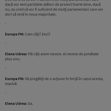
dacă vor veni partidele alături de proiect foarte bine, dacă
nu, eu cred că vor fi suficient de mulți parlamentari care vor
dori să vină în noua majoritate.
‘
Europa FM:
Cam câți? Zeci?
‘
Elena Udrea:
Păi câți avem nevoie. Ai nevoie de jumătate
plus unu.
‘
Europa FM:
Vă pregătiți de o acțiune în forță în cazul acesta,
masivă.
‘
Elena Udrea:
Da.