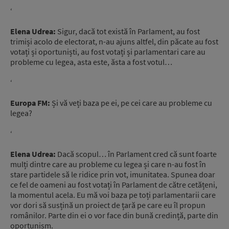
‘
Elena Udrea:
Sigur, dacă tot există în Parlament, au fost
trimiși acolo de electorat, n-au ajuns altfel, din păcate au fost
votați și oportuniști, au fost votați și parlamentari care au
probleme cu legea, asta este, ăsta a fost votul…
‘
Europa FM:
Și vă veți baza pe ei, pe cei care au probleme cu
legea?
‘
Elena Udrea:
Dacă scopul… în Parlament cred că sunt foarte
mulți dintre care au probleme cu legea și care n-au fost în
stare partidele să le ridice prin vot, imunitatea. Spunea doar
ce fel de oameni au fost votați în Parlament de către cetățeni,
la momentul acela. Eu mă voi baza pe toți parlamentarii care
vor dori să susțină un proiect de țară pe care eu îl propun
românilor. Parte din ei o vor face din bună credință, parte din
oportunism.