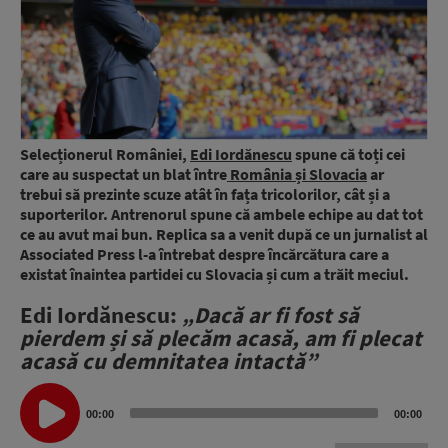
Selecționerul României,
Edi Iordănescu
spune că toți cei
care au suspectat un blat între
România și Slovacia
ar
trebui să prezinte scuze atât în fața tricolorilor, cât și a
suporterilor. Antrenorul spune că ambele echipe au dat tot
ce au avut mai bun. Replica sa a venit după ce un jurnalist al
Associated Press l-a întrebat despre încărcătura care a
existat înaintea partidei cu Slovacia și cum a trăit meciul.
Edi Iordănescu:
„Dacă ar fi fost să
pierdem și să plecăm acasă, am fi plecat
acasă cu demnitatea intactă”
Audio
Player
00:00
00:00