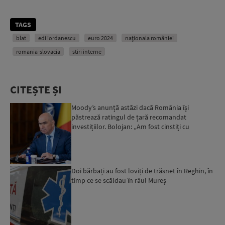
TAGS
blat
edi iordanescu
euro 2024
naţionala româniei
romania-slovacia
stiri interne
CITEȘTE ȘI
Moody’s anunță astăzi dacă România își
păstrează ratingul de țară recomandat
investițiilor. Bolojan: „Am fost cinstiți cu
românii. Am muncit din greu”...
Doi bărbați au fost loviți de trăsnet în Reghin, în
timp ce se scăldau în râul Mureș