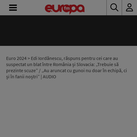
ACASĂ
ȘTIRI
RADIO
Euro 2024
> Edi Iordănescu, răspuns pentru cei care au
suspectat un blat între România și Slovacia: „Trebuie să
prezinte scuze” / „Au aruncat cu gunoi nu doar în echipă, ci
CONCURSURI
și în fanii noștri” | AUDIO
PODCAST
ASCULTĂ
LIVE