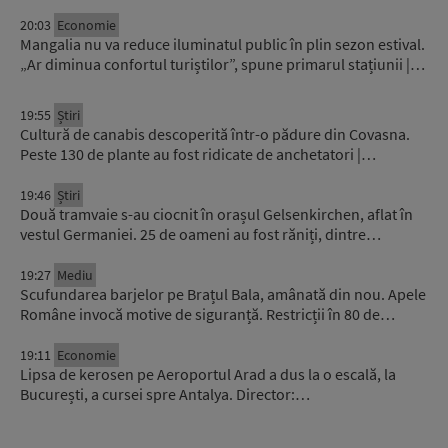
20:03
Economie
Mangalia nu va reduce iluminatul public în plin sezon estival.
„Ar diminua confortul turiștilor”, spune primarul stațiunii |…
19:55
Știri
Cultură de canabis descoperită într-o pădure din Covasna.
Peste 130 de plante au fost ridicate de anchetatori |…
19:46
Știri
Două tramvaie s-au ciocnit în orașul Gelsenkirchen, aflat în
vestul Germaniei. 25 de oameni au fost răniți, dintre…
19:27
Mediu
Scufundarea barjelor pe Brațul Bala, amânată din nou. Apele
Române invocă motive de siguranță. Restricții în 80 de…
19:11
Economie
Lipsa de kerosen pe Aeroportul Arad a dus la o escală, la
București, a cursei spre Antalya. Director:…