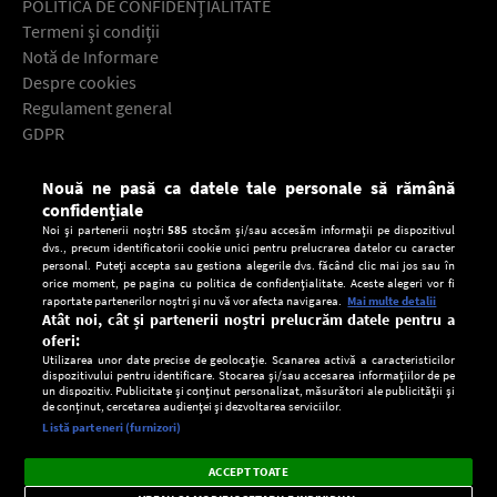
POLITICA DE CONFIDENŢIALITATE
Termeni şi condiţii
Notă de Informare
Despre cookies
Regulament general
GDPR
Contact
Nouă ne pasă ca datele tale personale să rămână
Descarcă gratuit aplicaţia Europa FM pentru smartphone:
confidențiale
Noi și partenerii noștri
585
stocăm și/sau accesăm informații pe dispozitivul
dvs., precum identificatorii cookie unici pentru prelucrarea datelor cu caracter
personal. Puteți accepta sau gestiona alegerile dvs. făcând clic mai jos sau în
orice moment, pe pagina cu politica de confidențialitate. Aceste alegeri vor fi
raportate partenerilor noștri și nu vă vor afecta navigarea.
Mai multe detalii
Atât noi, cât și partenerii noștri prelucrăm datele pentru a
oferi:
Utilizarea unor date precise de geolocație. Scanarea activă a caracteristicilor
dispozitivului pentru identificare. Stocarea și/sau accesarea informațiilor de pe
un dispozitiv. Publicitate și conținut personalizat, măsurători ale publicității și
de conținut, cercetarea audienței și dezvoltarea serviciilor.
Setări:
Listă parteneri (furnizori)
Ascultă Europa FM în aplicație
Dark
×
Instalează
Radio live, podcasturi, știri și alerte
ACCEPT TOATE
Mode
importante.