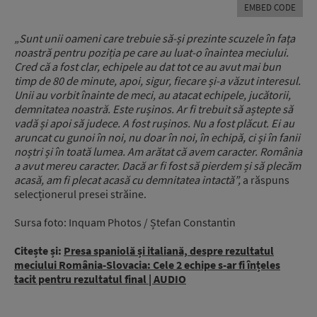
EMBED CODE
„Sunt unii oameni care trebuie să-și prezinte scuzele în fața
noastră pentru poziția pe care au luat-o înaintea meciului.
Cred că a fost clar, echipele au dat tot ce au avut mai bun
timp de 80 de minute, apoi, sigur, fiecare și-a văzut interesul.
Unii au vorbit înainte de meci, au atacat echipele, jucătorii,
demnitatea noastră. Este rușinos. Ar fi trebuit să aștepte să
vadă și apoi să judece. A fost rușinos. Nu a fost plăcut.
Ei au
aruncat cu gunoi în noi, nu doar în noi, în echipă, ci și în fanii
noștri și în toată lumea. Am arătat că avem caracter. România
a avut mereu caracter. Dacă ar fi fost să pierdem și să plecăm
acasă, am fi plecat acasă cu demnitatea intactă”,
a răspuns
selecționerul presei străine.
Sursa foto: Inquam Photos / Ștefan Constantin
Citește și:
Presa spaniolă și italiană, despre rezultatul
meciului România-Slovacia: Cele 2 echipe s-ar fi înțeles
tacit pentru rezultatul final | AUDIO