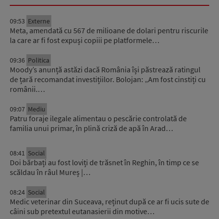
09:53
Externe
Meta, amendată cu 567 de milioane de dolari pentru riscurile
la care ar fi fost expuși copiii pe platformele…
09:36
Politica
Moody’s anunță astăzi dacă România își păstrează ratingul
de țară recomandat investițiilor. Bolojan: „Am fost cinstiți cu
românii.…
09:07
Mediu
Patru foraje ilegale alimentau o pescărie controlată de
familia unui primar, în plină criză de apă în Arad…
08:41
Social
Doi bărbați au fost loviți de trăsnet în Reghin, în timp ce se
scăldau în râul Mureș |…
08:24
Social
Medic veterinar din Suceava, reținut după ce ar fi ucis sute de
câini sub pretextul eutanasierii din motive…