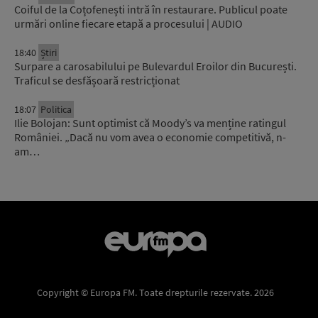
Coiful de la Coțofenești intră în restaurare. Publicul poate
urmări online fiecare etapă a procesului | AUDIO
18:40
Știri
Surpare a carosabilului pe Bulevardul Eroilor din București.
Traficul se desfășoară restricționat
18:07
Politica
Ilie Bolojan: Sunt optimist că Moody’s va menține ratingul
României. „Dacă nu vom avea o economie competitivă, n-
am…
Copyright © Europa FM. Toate drepturile rezervate. 2026