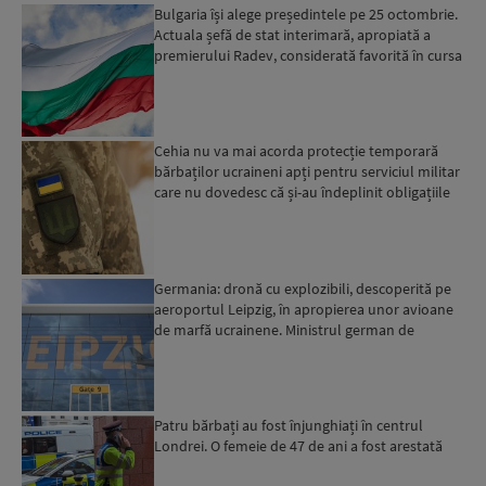
Bulgaria își alege președintele pe 25 octombrie.
Actuala șefă de stat interimară, apropiată a
premierului Radev, considerată favorită în cursa
elector...
Cehia nu va mai acorda protecție temporară
bărbaților ucraineni apți pentru serviciul militar
care nu dovedesc că și-au îndeplinit obligațiile
militar...
Germania: dronă cu explozibili, descoperită pe
aeroportul Leipzig, în apropierea unor avioane
de marfă ucrainene. Ministrul german de
Interne: „Avem d...
Patru bărbați au fost înjunghiați în centrul
Londrei. O femeie de 47 de ani a fost arestată