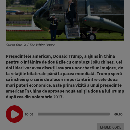
Sursa foto: X / The White House
Preşedintele american, Donald Trump, a ajuns în China
pentru o întâlnire de două zile cu omologul său chinez. Cei
doi lideri vor avea discuții asupra unor chestiuni majore, de
la relaţiile bilaterale până la pacea mondială. Trump speră
să încheie și o serie de afaceri importante între cele două
mari puteri economice. Este prima vizită a unui preşedinte
american în China de aproape nouă ani şi a doua a lui Trump
după cea din noiembrie 2017.
Audio
00:00
00:00
Player
EMBED CODE