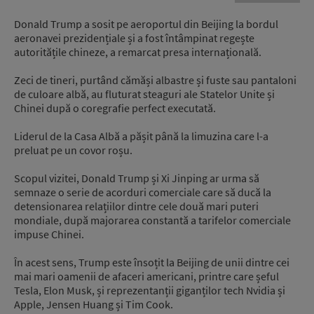
Donald Trump a sosit pe aeroportul din Beijing la bordul
aeronavei prezidențiale și a fost întâmpinat regește
autoritățile chineze, a remarcat presa internațională.
Zeci de tineri, purtând cămăși albastre și fuste sau pantaloni
de culoare albă, au fluturat steaguri ale Statelor Unite și
Chinei după o coregrafie perfect executată.
Liderul de la Casa Albă a pășit până la limuzina care l-a
preluat pe un covor roșu.
Scopul vizitei, Donald Trump și Xi Jinping ar urma să
semnaze o serie de acorduri comerciale care să ducă la
detensionarea relațiilor dintre cele două mari puteri
mondiale, după majorarea constantă a tarifelor comerciale
impuse Chinei.
În acest sens, Trump este însoțit la Beijing de unii dintre cei
mai mari oamenii de afaceri americani, printre care șeful
Tesla, Elon Musk, și reprezentanții giganților tech Nvidia și
Apple, Jensen Huang și Tim Cook.