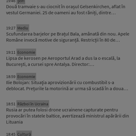
19:46
Știri
Două tramvaie s-au ciocnit în orașul Gelsenkirchen, aflat în
vestul Germaniei. 25 de oameni au fost răniți, dintre…
19:27
Mediu
Scufundarea barjelor pe Brațul Bala, amânată din nou. Apele
Române invocă motive de siguranță. Restricții în 80 de…
19:11
Economie
Lipsa de kerosen pe Aeroportul Arad a dus la o escală, la
București, a cursei spre Antalya. Director:…
18:59
Economie
Ilie Bolojan: Situaţia aprovizionării cu combustibil s-a
deblocat. Prețurile la motorină ar urma să scadă în a doua…
18:51
Război în Ucraina
Rusia ar putea folosi drone ucrainene capturate pentru
provocări în statele baltice, avertizează ministrul apărării din
Lituania
18:45
Cultură