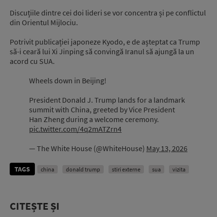
Discuțiile dintre cei doi lideri se vor concentra și pe conflictul
din Orientul Mijlociu.
Potrivit publicației japoneze Kyodo, e de așteptat ca Trump
să-i ceară lui Xi Jinping să convingă Iranul să ajungă la un
acord cu SUA.
Wheels down in Beijing!
President Donald J. Trump lands for a landmark
summit with China, greeted by Vice President
Han Zheng during a welcome ceremony.
pic.twitter.com/4q2mATZrn4
— The White House (@WhiteHouse)
May 13, 2026
TAGS
china
donald trump
stiri externe
sua
vizita
CITEȘTE ȘI