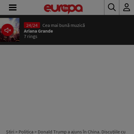
ACASĂ
ȘTIRI
RADIO
CONCURSURI
PODCAST
ASCULTĂ
LIVE
Știri
>
Politica
> Donald Trump a ajuns în China. Discuțiile cu