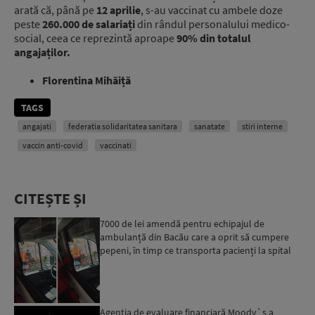
arată că, până pe
12 aprilie
, s-au vaccinat cu ambele doze
peste
260.000 de salariați
din rândul personalului medico-
social, ceea ce reprezintă aproape
90% din totalul
angajaților.
Florentina Mihăiță
TAGS
angajati
federatia solidaritatea sanitara
sanatate
stiri interne
vaccin anti-covid
vaccinati
CITEȘTE ȘI
7000 de lei amendă pentru echipajul de
ambulanță din Bacău care a oprit să cumpere
pepeni, în timp ce transporta pacienți la spital
Agenția de evaluare financiară Moody`s a