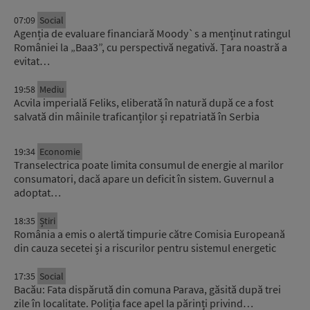
07:09
Social
Agenția de evaluare financiară Moody`s a menținut ratingul
României la „Baa3”, cu perspectivă negativă. Țara noastră a
evitat…
19:58
Mediu
Acvila imperială Feliks, eliberată în natură după ce a fost
salvată din mâinile traficanților și repatriată în Serbia
19:34
Economie
Transelectrica poate limita consumul de energie al marilor
consumatori, dacă apare un deficit în sistem. Guvernul a
adoptat…
18:35
Știri
România a emis o alertă timpurie către Comisia Europeană
din cauza secetei și a riscurilor pentru sistemul energetic
17:35
Social
Bacău: Fata dispărută din comuna Parava, găsită după trei
zile în localitate. Poliția face apel la părinți privind…