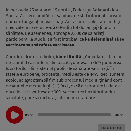
În perioada 25 ianuarie-15 aprilie, Federația Solidaritatea
Sanitară a cerut unităților sanitare de stat informații privind
numărul angajaților vaccinați. Au răspuns solicitării unități
medicale în care lucrează 60% din totalul angajaților din
sănătate. De asemenea, aproape 2.000 de salariați
participanți la studiu au fost întrebați
ce i-a determinat să se
vaccineze sau să refuze vaccinarea.
Coordonatorul studiului,
Viorel Rotilă
: „Cumularea datelor
ne-a arătat că suntem, din păcate, undeva la 45% ponderea
lucrătorilor din sistemul public de sănătate vaccinați. În
statele europene, procentul mediu este de 44%, deci suntem
acolo, ne așteptam să fim sub procentul mediu, ținând cont
de anumite mentalități, (…) însă, dacă o raportăm la datele
oficiale, care vorbesc de 90% vaccinarea lucrătorilor din
sănătate, pare să nu fie așa de îmbucurătoare.”
Audio
Player
00:00
00:00
EMBED CODE