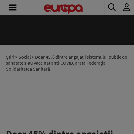
ACASĂ
ȘTIRI
RADIO
Știri
>
Social
> Doar 45% dintre angajații sistemului public de
sănătate s-au vaccinat anti-COVID, arată Federația
Solidaritatea Sanitară
CONCURSURI
PODCAST
ASCULTĂ
LIVE