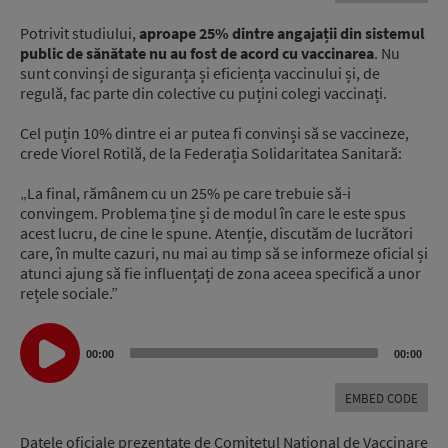
Potrivit studiului,
aproape 25% dintre angajații din sistemul
public de sănătate nu au fost de acord cu vaccinarea
. Nu
sunt convinși de siguranța și eficiența vaccinului și, de
regulă, fac parte din colective cu puțini colegi vaccinați.
Cel puțin 10% dintre ei ar putea fi convinși să se vaccineze,
crede Viorel Rotilă, de la Federația Solidaritatea Sanitară:
„La final, rămânem cu un 25% pe care trebuie să-i
convingem. Problema ține și de modul în care le este spus
acest lucru, de cine le spune. Atenție, discutăm de lucrători
care, în multe cazuri, nu mai au timp să se informeze oficial și
atunci ajung să fie influențați de zona aceea specifică a unor
rețele sociale.”
Audio
00:00
00:00
Player
EMBED CODE
Datele oficiale prezentate de Comitetul Național de Vaccinare