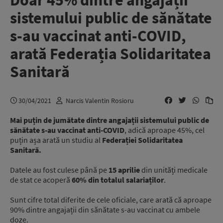
Doar 45% dintre angajații
sistemului public de sănătate
s-au vaccinat anti-COVID,
arată Federația Solidaritatea
Sanitară
30/04/2021
Narcis Valentin Rosioru
Mai puțin de jumătate dintre
angajații sistemului public de
sănătate
s-au vaccinat anti-COVID
, adică aproape 45%, cel
puțin așa arată un studiu al
Federației Solidaritatea
Sanitară.
Datele au fost culese până pe
15 aprilie
din unități medicale
de stat ce acoperă
60% din totalul salariaților
.
Sunt cifre total diferite de cele oficiale, care arată că aproape
90% dintre angajații din sănătate s-au vaccinat cu ambele
doze.