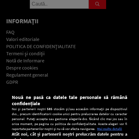
INFORMAŢII
FAQ
Valori editoriale
POLITICA DE CONFIDENŢIALITATE
Termeni şi condiţii
Notă de Informare
Despre cookies
Regulament general
GDPR
Contact
Nouă ne pasă ca datele tale personale să rămână
Descarcă gratuit aplicaţia Europa FM pentru smartphone:
confidențiale
Noi și partenerii noștri
585
stocăm și/sau accesăm informații pe dispozitivul
dvs., precum identificatorii cookie unici pentru prelucrarea datelor cu caracter
personal. Puteți accepta sau gestiona alegerile dvs. făcând clic mai jos sau în
orice moment, pe pagina cu politica de confidențialitate. Aceste alegeri vor fi
raportate partenerilor noștri și nu vă vor afecta navigarea.
Mai multe detalii
Atât noi, cât și partenerii noștri prelucrăm datele pentru a