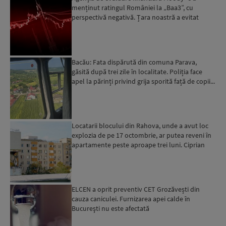
menținut ratingul României la „Baa3”, cu
perspectivă negativă. Țara noastră a evitat
momentan retrogradarea...
Bacău: Fata dispărută din comuna Parava,
găsită după trei zile în localitate. Poliția face
apel la părinți privind grija sporită față de copii...
Locatarii blocului din Rahova, unde a avut loc
explozia de pe 17 octombrie, ar putea reveni în
apartamente peste aproape trei luni. Ciprian
Ciucu: Vor...
ELCEN a oprit preventiv CET Grozăvești din
cauza caniculei. Furnizarea apei calde în
Bucureşti nu este afectată