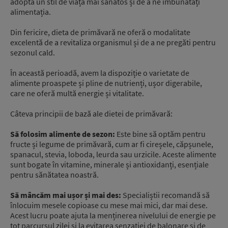
adopta un stil de viață mai sănătos și de a ne îmbunătăți
alimentația.
Din fericire, dieta de primăvară ne oferă o modalitate
excelentă de a revitaliza organismul și de a ne pregăti pentru
sezonul cald.
În această perioadă, avem la dispoziție o varietate de
alimente proaspete și pline de nutrienți, ușor digerabile,
care ne oferă multă energie și vitalitate.
Câteva principii de bază ale dietei de primăvară:
Să folosim alimente de sezon:
Este bine să optăm pentru
fructe și legume de primăvară, cum ar fi cireșele, căpșunele,
spanacul, stevia, loboda, leurda sau urzicile. Aceste alimente
sunt bogate în vitamine, minerale și antioxidanți, esențiale
pentru sănătatea noastră.
Să mâncăm mai ușor și mai des:
Specialiștii recomandă să
înlocuim mesele copioase cu mese mai mici, dar mai dese.
Acest lucru poate ajuta la menținerea nivelului de energie pe
tot parcursul zilei și la evitarea senzației de balonare și de