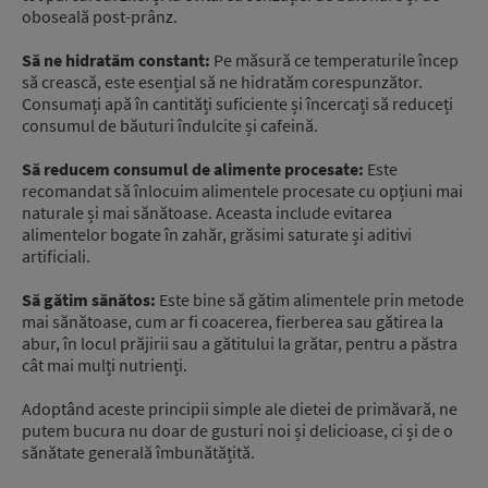
oboseală post-prânz.
Să ne hidratăm constant:
Pe măsură ce temperaturile încep
să crească, este esențial să ne hidratăm corespunzător.
Consumați apă în cantități suficiente și încercați să reduceți
consumul de băuturi îndulcite și cafeină.
Să reducem consumul de alimente procesate:
Este
recomandat să înlocuim alimentele procesate cu opțiuni mai
naturale și mai sănătoase. Aceasta include evitarea
alimentelor bogate în zahăr, grăsimi saturate și aditivi
artificiali.
Să gătim sănătos:
Este bine să gătim alimentele prin metode
mai sănătoase, cum ar fi coacerea, fierberea sau gătirea la
abur, în locul prăjirii sau a gătitului la grătar, pentru a păstra
cât mai mulți nutrienți.
Adoptând aceste principii simple ale dietei de primăvară, ne
putem bucura nu doar de gusturi noi și delicioase, ci și de o
sănătate generală îmbunătățită.