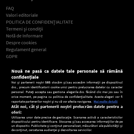
FAQ
Valori editoriale
POLITICA DE CONFIDENŢIALITATE
Termeni şi condiţii
Notă de Informare
Despre cookies
Regulament general
GDPR
Contact
Nouă ne pasă ca datele tale personale să rămână
Descarcă gratuit aplicaţia Europa FM pentru smartphone:
confidențiale
Noi și partenerii noștri
585
stocăm și/sau accesăm informații pe dispozitivul
dvs., precum identificatorii cookie unici pentru prelucrarea datelor cu caracter
personal. Puteți accepta sau gestiona alegerile dvs. făcând clic mai jos sau în
orice moment, pe pagina cu politica de confidențialitate. Aceste alegeri vor fi
raportate partenerilor noștri și nu vă vor afecta navigarea.
Mai multe detalii
Atât noi, cât și partenerii noștri prelucrăm datele pentru a
oferi:
Utilizarea unor date precise de geolocație. Scanarea activă a caracteristicilor
dispozitivului pentru identificare. Stocarea și/sau accesarea informațiilor de pe
un dispozitiv. Publicitate și conținut personalizat, măsurători ale publicității și
de conținut, cercetarea audienței și dezvoltarea serviciilor.