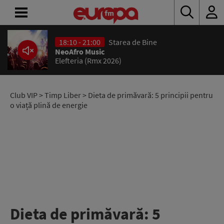
18:10 - 21:00
Starea de Bine
ACASĂ
NeoAfro Music
Elefteria (Rmx 2026)
ȘTIRI
RADIO
Club VIP
>
Timp Liber
> Dieta de primăvară: 5 principii pentru
o viață plină de energie
CONCURSURI
PODCAST
ASCULTĂ
LIVE
Dieta de primăvară: 5