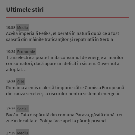
Ultimele stiri
19:58
Mediu
Acvila imperială Feliks, eliberată în natură după ce a fost
salvată din mâinile traficanților și repatriată în Serbia
19:34
Economie
Transelectrica poate limita consumul de energie al marilor
consumatori, dacă apare un deficit în sistem. Guvernul a
adoptat…
18:35
Știri
România a emis o alertă timpurie către Comisia Europeană
din cauza secetei și a riscurilor pentru sistemul energetic
17:35
Social
Bacău: Fata dispărută din comuna Parava, găsită după trei
zile în localitate. Poliția face apel la părinți privind…
17:19
Mediu