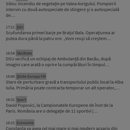
Sibiu: Incendiu de vegetație pe Valea Avrigului. Pompierii
intervin cu două autospeciale de stingere și o autospecială
de…
17:11
Știri
Scufundarea primei barje pe Brațul Bala. Operațiunea ar
putea dura până la patru ore. „Vom reuși să creștem…
16:54
Sănătate
DSU verifică un echipaj de Ambulanță din Bacău, după
imagini care arată o oprire la cumpărături în timpul…
16:40
Știrile Europa FM
Stare de perturbare gravă a transportului public local la Alba
Iulia. Primăria poate contracta temporar un alt operator,…
16:31
Sport
David Popovici, la Campionatele Europene de înot de la
Paris. România are o delegație de 11 sportivi |…
16:15
Economie
Constanța va avea cel mai mare și mai modern acvariu din