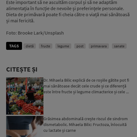
Este important să ne ascultăm corpul și să ne adaptăm
alimentația în funcție de nevoile și preferințele personale.
Dieta de primăvară poate fi cheia către o viață mai sănătoasă
și mai fericită.
Foto: Brooke Lark/Unsplash
TAGS
dietă
fructe
legume
post
primavara
sanate
CITEȘTE ȘI
Dr. Mihaela Bilic explică de ce roșiile gătite pot fi
mai sănătoase decât cele crude și ce diferență
este între fructe și legume climacterice și cele ...
Grăsimea abdominală crește riscul de sindrom
dismetabolic. Mihaela Bilic: Fructoza, înlocuită
cu lactate și carne