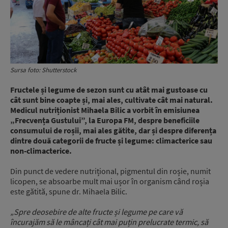
Sursa foto: Shutterstock
Fructele și legume de sezon sunt cu atât mai gustoase cu
cât sunt bine coapte și, mai ales, cultivate cât mai natural.
Medicul nutriționist Mihaela Bilic a vorbit în emisiunea
„Frecvența Gustului”, la Europa FM, despre beneficiile
consumului de roșii, mai ales gătite, dar și despre diferența
dintre două categorii de fructe și legume: climacterice sau
non-climacterice.
Din punct de vedere nutrițional, pigmentul din roșie, numit
licopen, se absoarbe mult mai ușor în organism când roșia
este gătită, spune dr. Mihaela Bilic.
„Spre deosebire de alte fructe și legume pe care vă
încurajăm să le mâncați cât mai puțin prelucrate termic, să