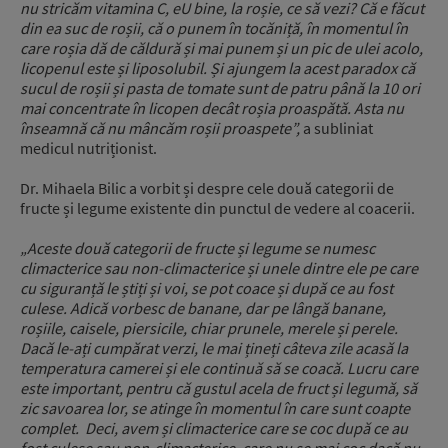
nu stricăm vitamina C, eU bine, la roșie, ce să vezi? Că e făcut
din ea suc de roșii, că o punem în tocăniță, în momentul în
care roșia dă de căldură și mai punem și un pic de ulei acolo,
licopenul este și liposolubil. Și ajungem la acest paradox că
sucul de roșii și pasta de tomate sunt de patru până la 10 ori
mai concentrate în licopen decât roșia proaspătă. Asta nu
înseamnă că nu mâncăm roșii proaspete”,
a subliniat
medicul nutriționist.
Dr. Mihaela Bilic a vorbit și despre cele două categorii de
fructe și legume existente din punctul de vedere al coacerii.
„Aceste două categorii de fructe și legume se numesc
climacterice sau non-climacterice și unele dintre ele pe care
cu siguranță le știți și voi, se pot coace și după ce au fost
culese. Adică vorbesc de banane, dar pe lângă banane,
roșiile, caisele, piersicile, chiar prunele, merele și perele.
Dacă le-ați cumpărat verzi, le mai țineți câteva zile acasă la
temperatura camerei și ele continuă să se coacă. Lucru care
este important, pentru că gustul acela de fruct și legumă, să
zic savoarea lor, se atinge în momentul în care sunt coapte
complet. Deci, avem și climacterice care se coc după ce au