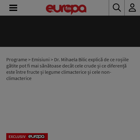
ACASĂ
ȘTIRI
RADIO
Programe
>
Emisiuni
> Dr. Mihaela Bilic explică de ce roșiile
gătite pot fi mai sănătoase decât cele crude și ce diferență
este între fructe și legume climacterice și cele non-
CONCURSURI
climacterice
PODCAST
ASCULTĂ
LIVE