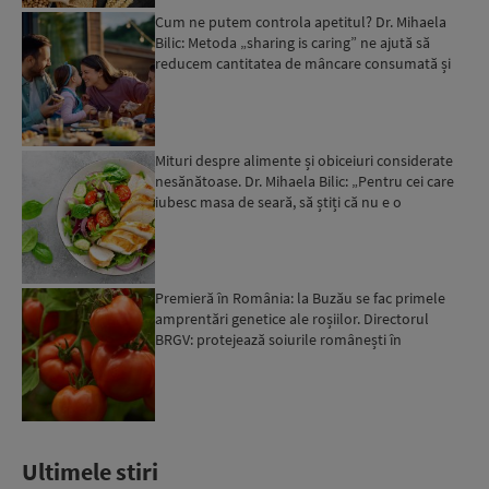
Cum ne putem controla apetitul? Dr. Mihaela
Bilic: Metoda „sharing is caring” ne ajută să
reducem cantitatea de mâncare consumată și
sprijină pierdere...
Mituri despre alimente și obiceiuri considerate
nesănătoase. Dr. Mihaela Bilic: „Pentru cei care
iubesc masa de seară, să știți că nu e o
greșeală”...
Premieră în România: la Buzău se fac primele
amprentări genetice ale roșiilor. Directorul
BRGV: protejează soiurile românești în
competiția de pe piaț...
Ultimele stiri