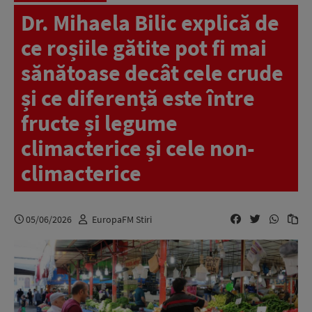
Dr. Mihaela Bilic explică de
ce roșiile gătite pot fi mai
sănătoase decât cele crude
și ce diferență este între
fructe și legume
climacterice și cele non-
climacterice
05/06/2026
EuropaFM Stiri