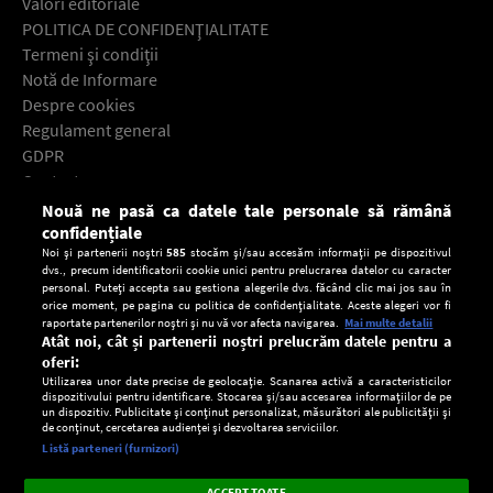
Valori editoriale
POLITICA DE CONFIDENŢIALITATE
Termeni şi condiţii
Notă de Informare
Despre cookies
Regulament general
GDPR
Contact
Nouă ne pasă ca datele tale personale să rămână
Descarcă gratuit aplicaţia Europa FM pentru smartphone:
confidențiale
Noi și partenerii noștri
585
stocăm și/sau accesăm informații pe dispozitivul
dvs., precum identificatorii cookie unici pentru prelucrarea datelor cu caracter
personal. Puteți accepta sau gestiona alegerile dvs. făcând clic mai jos sau în
orice moment, pe pagina cu politica de confidențialitate. Aceste alegeri vor fi
raportate partenerilor noștri și nu vă vor afecta navigarea.
Mai multe detalii
Atât noi, cât și partenerii noștri prelucrăm datele pentru a
oferi:
Utilizarea unor date precise de geolocație. Scanarea activă a caracteristicilor
dispozitivului pentru identificare. Stocarea și/sau accesarea informațiilor de pe
un dispozitiv. Publicitate și conținut personalizat, măsurători ale publicității și
de conținut, cercetarea audienței și dezvoltarea serviciilor.
Setări:
Listă parteneri (furnizori)
Ascultă Europa FM în aplicație
Dark
×
Instalează
Radio live, podcasturi, știri și alerte
ACCEPT TOATE