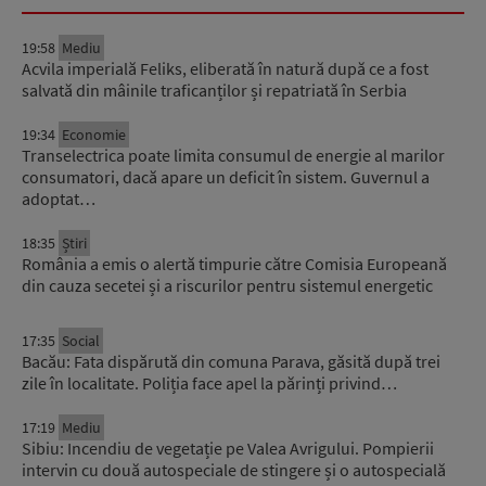
19:58
Mediu
Acvila imperială Feliks, eliberată în natură după ce a fost
salvată din mâinile traficanților și repatriată în Serbia
19:34
Economie
Transelectrica poate limita consumul de energie al marilor
consumatori, dacă apare un deficit în sistem. Guvernul a
adoptat…
18:35
Știri
România a emis o alertă timpurie către Comisia Europeană
din cauza secetei și a riscurilor pentru sistemul energetic
17:35
Social
Bacău: Fata dispărută din comuna Parava, găsită după trei
zile în localitate. Poliția face apel la părinți privind…
17:19
Mediu
Sibiu: Incendiu de vegetație pe Valea Avrigului. Pompierii
intervin cu două autospeciale de stingere și o autospecială