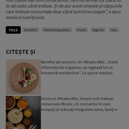
fost culese sau non-climacterice, care nu se mai coc dacă nu
le-ați cules când trebuie. Și de aici avem cireșele și căpșunile
care trebuie consumate doar când sunt bine coapte”,
a spus
medicul nutriționist.
TAGS
beneficii
frecventa gustului
fructe
legume
rosii
CITEȘTE ȘI
Beneficii ale postului. Dr. Mihaela Bilic: „Scade
inflamația din organism, se reglează tot ce
înseamnă metabolism”. Ce spune medicul
despre rolul mișc...
Doctorul Mihaela Bilic, despre cum trebuie
consumate fibrele: „În momentul în care
începeți să mâncați integralele astea, faceți-o
treptat, ca să se o...