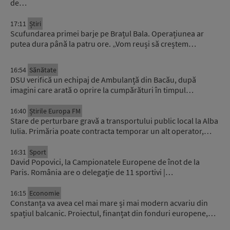
de…
17:11
Știri
Scufundarea primei barje pe Brațul Bala. Operațiunea ar
putea dura până la patru ore. „Vom reuși să creștem…
16:54
Sănătate
DSU verifică un echipaj de Ambulanță din Bacău, după
imagini care arată o oprire la cumpărături în timpul…
16:40
Știrile Europa FM
Stare de perturbare gravă a transportului public local la Alba
Iulia. Primăria poate contracta temporar un alt operator,…
16:31
Sport
David Popovici, la Campionatele Europene de înot de la
Paris. România are o delegație de 11 sportivi |…
16:15
Economie
Constanța va avea cel mai mare și mai modern acvariu din
spațiul balcanic. Proiectul, finanțat din fonduri europene,…