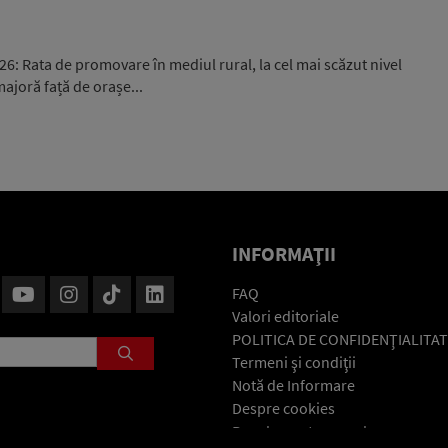
: Rata de promovare în mediul rural, la cel mai scăzut nivel
majoră față de orașe...
INFORMAŢII
FAQ
Valori editoriale
POLITICA DE CONFIDENŢIALITAT
Termeni şi condiţii
Notă de Informare
Despre cookies
Regulament general