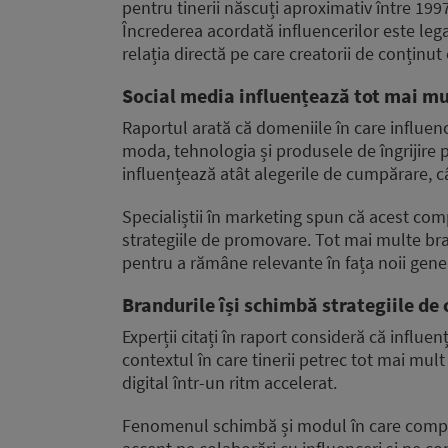
pentru tinerii născuți aproximativ între 199
Încrederea acordată influencerilor este legat
relația directă pe care creatorii de conținut
Social media influențează tot mai mu
Raportul arată că domeniile în care influen
moda, tehnologia și produsele de îngrijire
influențează atât alegerile de cumpărare, cât
Specialiștii în marketing spun că acest co
strategiile de promovare. Tot mai multe br
pentru a rămâne relevante în fața noii gene
Brandurile își schimbă strategiile d
Experții citați în raport consideră că influe
contextul în care tinerii petrec tot mai mu
digital într-un ritm accelerat.
Fenomenul schimbă și modul în care compa