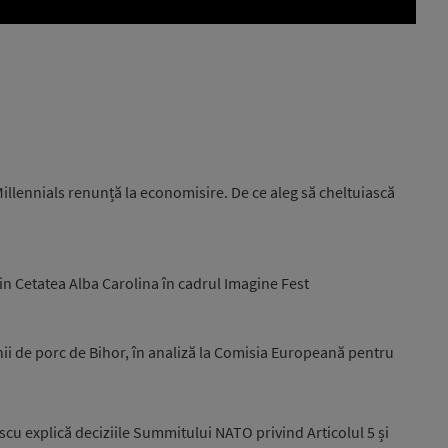
llennials renunță la economisire. De ce aleg să cheltuiască
n Cetatea Alba Carolina în cadrul Imagine Fest
 de porc de Bihor, în analiză la Comisia Europeană pentru
cu explică deciziile Summitului NATO privind Articolul 5 și