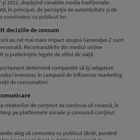
7 și 2012, depășind canalele media tradiționale.
ă, în principal, de percepția de autenticitate și de
 o construiesc cu publicul lor.
lt deciziile de consum
cerii au cel mai mare impact asupra Generației Z sunt
 personală. Recomandările din mediul online
 și preferințele legate de stilul de viață.
mportament determină companiile să își adapteze
anduri investesc în campanii de influencer marketing
rații de consumatori.
e comunicare
nța creatorilor de conținut va continua să crească, în
lt timp pe platformele sociale și consumă conținut
niile aleg să comunice cu publicul tânăr, punând