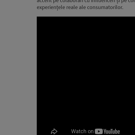
accent pe colaborări cu influenceri și pe co
experiențele reale ale consumatorilor.