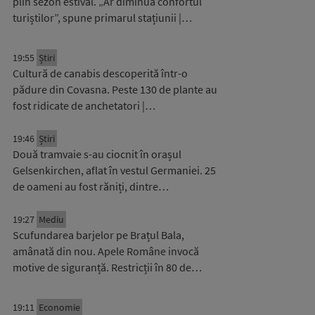
plin sezon estival. „Ar diminua confortul
turiștilor”, spune primarul stațiunii |…
19:55
Știri
Cultură de canabis descoperită într-o
pădure din Covasna. Peste 130 de plante au
fost ridicate de anchetatori |…
19:46
Știri
Două tramvaie s-au ciocnit în orașul
Gelsenkirchen, aflat în vestul Germaniei. 25
de oameni au fost răniți, dintre…
19:27
Mediu
Scufundarea barjelor pe Brațul Bala,
amânată din nou. Apele Române invocă
motive de siguranță. Restricții în 80 de…
19:11
Economie