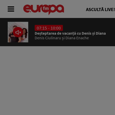
ASCULTĂ LIVE!
07:15 - 10:00
ACASĂ
Deșteptarea de vacanță cu Denis și Diana
Denis Ciulinaru și Diana Enache
ȘTIRI
RADIO
CONCURSURI
PODCAST
ASCULTĂ LIVE