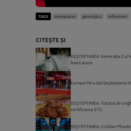
TAGS
desteptarea
generația z
influenceri
CITEȘTE ȘI
DEȘTEPTAREA: Generația Z și Mi
banii acum
Europa FM a dat Deșteptarea di
DEȘTEPTAREA: Tocana de unghii
certificarea STG
DEȘTEPTAREA: Cristian Pîrvules