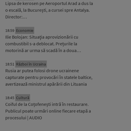
Lipsa de kerosen pe Aeroportul Arad a dus la
o escală, la București, a cursei spre Antalya.
Director:…
18:59
Economie
Ilie Bolojan: Situaţia aprovizionării cu
combustibil s-a deblocat. Prețurile la
motorină ar urma să scadă în a doua…
18:51
Război în Ucraina
Rusia ar putea folosi drone ucrainene
capturate pentru provocări în statele baltice,
avertizează ministrul apărării din Lituania
18:45
Cultură
Coiful de la Coțofenești intră în restaurare.
Publicul poate urmări online fiecare etapă a
procesului | AUDIO