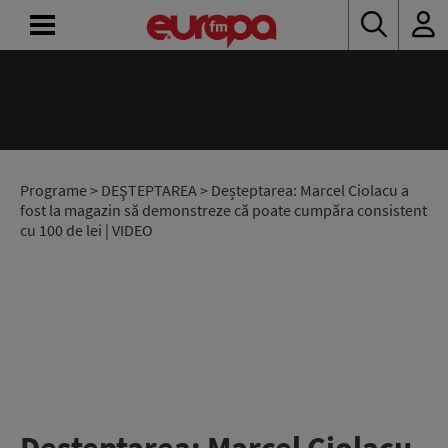
ACASĂ
ȘTIRI
RADIO
Programe
>
DEŞTEPTAREA
> Deșteptarea: Marcel Ciolacu a
fost la magazin să demonstreze că poate cumpăra consistent
cu 100 de lei | VIDEO
CONCURSURI
PODCAST
ASCULTĂ
LIVE