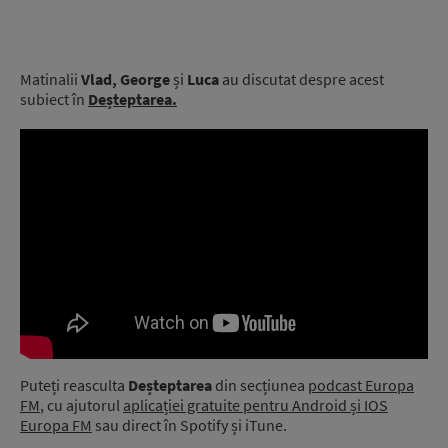
Matinalii
Vlad, George
și
Luca
au discutat despre acest
subiect în
Deșteptarea.
Puteți reasculta
Deșteptarea
din secțiunea
podcast Europa
FM
, cu ajutorul
aplicației gratuite pentru Android și IOS
Europa FM
sau direct în Spotify și iTune.