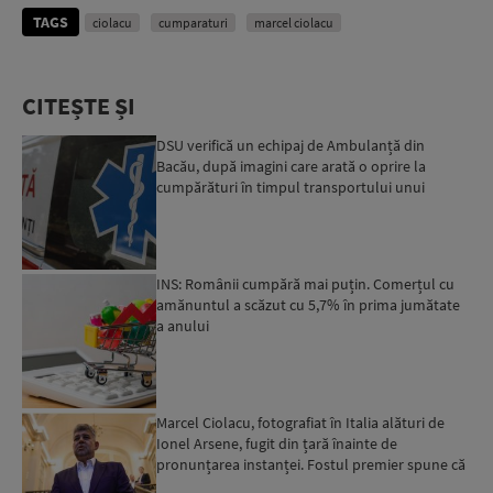
TAGS
ciolacu
cumparaturi
marcel ciolacu
CITEȘTE ȘI
DSU verifică un echipaj de Ambulanță din
Bacău, după imagini care arată o oprire la
cumpărături în timpul transportului unui
pacient
INS: Românii cumpără mai puțin. Comerțul cu
amănuntul a scăzut cu 5,7% în prima jumătate
a anului
Marcel Ciolacu, fotografiat în Italia alături de
Ionel Arsene, fugit din țară înainte de
pronunțarea instanței. Fostul premier spune că
întâlnirea țin...