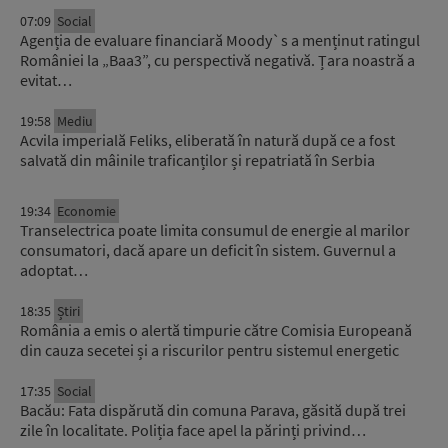
07:09
Social
Agenția de evaluare financiară Moody`s a menținut ratingul
României la „Baa3”, cu perspectivă negativă. Țara noastră a
evitat…
19:58
Mediu
Acvila imperială Feliks, eliberată în natură după ce a fost
salvată din mâinile traficanților și repatriată în Serbia
19:34
Economie
Transelectrica poate limita consumul de energie al marilor
consumatori, dacă apare un deficit în sistem. Guvernul a
adoptat…
18:35
Știri
România a emis o alertă timpurie către Comisia Europeană
din cauza secetei și a riscurilor pentru sistemul energetic
17:35
Social
Bacău: Fata dispărută din comuna Parava, găsită după trei
zile în localitate. Poliția face apel la părinți privind…