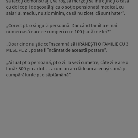
să faceți demonstrații, vă rog să mergeți să întrețineți o casă
cu doi copii de școală și cu o soție pensionată medical, cu
salariul mediu, nu zic minim, ca să nu ziceți că sunt hater”.
„Corect pt. o singură persoană. Dar când familia e mai
numeroasă oare ce cumperi cu o 100 (sută) de lei?”
„Doar cine nu știe ce înseamnă să HRĂNEȘTI O FAMILIE CU 3
MESE PE ZI, poate fi încântat de această postare”.
„Ai luat pt o persoană, pt o zi. Ia vezi cumetre, câte zile are o
lună? 500 gr cartofi… acum un an dădeam aceeași sumă pt
cumpărăturile pt o săptămână”.