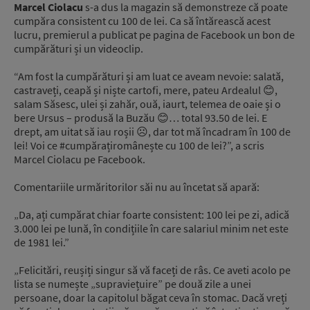
Marcel Ciolacu
s-a dus la magazin să demonstreze că poate
cumpăra consistent cu 100 de lei. Ca să întărească acest
lucru, premierul a publicat pe pagina de Facebook un bon de
cumpărături și un videoclip.
“Am fost la cumpărături și am luat ce aveam nevoie: salată,
castraveți, ceapă și niște cartofi, mere, pateu Ardealul 😊,
salam Săsesc, ulei și zahăr, ouă, iaurt, telemea de oaie și o
bere Ursus – produsă la Buzău 😊… total 93.50 de lei. E
drept, am uitat să iau roșii ☹️, dar tot mă încadram în 100 de
lei! Voi ce #cumpărațiromânește cu 100 de lei?”, a scris
Marcel Ciolacu pe Facebook.
Comentariile urmăritorilor săi nu au încetat să apară:
„Da, ați cumpărat chiar foarte consistent: 100 lei pe zi, adică
3.000 lei pe lună, în condițiile în care salariul minim net este
de 1981 lei.”
„Felicitări, reușiți singur să vă faceți de râs. Ce aveti acolo pe
lista se numește „supraviețuire” pe două zile a unei
persoane, doar la capitolul băgat ceva în stomac. Dacă vreți