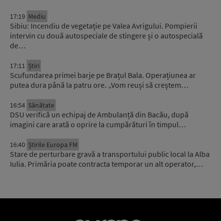
17:19
Mediu
Sibiu: Incendiu de vegetație pe Valea Avrigului. Pompierii
intervin cu două autospeciale de stingere și o autospecială
de…
17:11
Știri
Scufundarea primei barje pe Brațul Bala. Operațiunea ar
putea dura până la patru ore. „Vom reuși să creștem…
16:54
Sănătate
DSU verifică un echipaj de Ambulanță din Bacău, după
imagini care arată o oprire la cumpărături în timpul…
16:40
Știrile Europa FM
Stare de perturbare gravă a transportului public local la Alba
Iulia. Primăria poate contracta temporar un alt operator,…