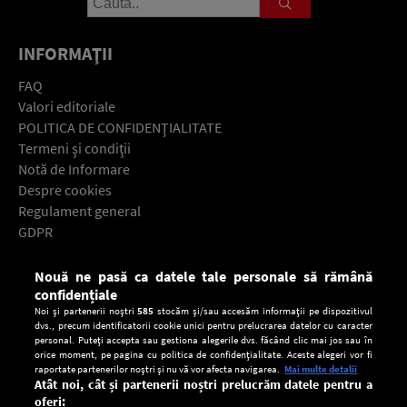
INFORMAŢII
FAQ
Valori editoriale
POLITICA DE CONFIDENŢIALITATE
Termeni şi condiţii
Notă de Informare
Despre cookies
Regulament general
GDPR
Contact
Nouă ne pasă ca datele tale personale să rămână
Descarcă gratuit aplicaţia Europa FM pentru smartphone:
confidențiale
Noi și partenerii noștri
585
stocăm și/sau accesăm informații pe dispozitivul
dvs., precum identificatorii cookie unici pentru prelucrarea datelor cu caracter
personal. Puteți accepta sau gestiona alegerile dvs. făcând clic mai jos sau în
orice moment, pe pagina cu politica de confidențialitate. Aceste alegeri vor fi
raportate partenerilor noștri și nu vă vor afecta navigarea.
Mai multe detalii
Atât noi, cât și partenerii noștri prelucrăm datele pentru a
oferi: