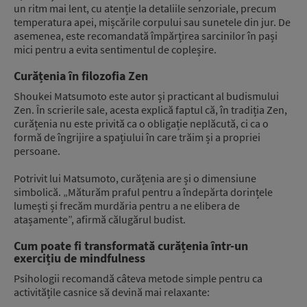
un ritm mai lent, cu atenție la detaliile senzoriale, precum
temperatura apei, mișcările corpului sau sunetele din jur. De
asemenea, este recomandată împărțirea sarcinilor în pași
mici pentru a evita sentimentul de copleșire.
Curățenia în filozofia Zen
Shoukei Matsumoto
este autor și practicant al budismului
Zen. În scrierile sale, acesta explică faptul că, în tradiția Zen,
curățenia nu este privită ca o obligație neplăcută, ci ca o
formă de îngrijire a spațiului în care trăim și a propriei
persoane.
Potrivit lui Matsumoto, curățenia are și o dimensiune
simbolică. „Măturăm praful pentru a îndepărta dorințele
lumești și frecăm murdăria pentru a ne elibera de
atașamente”, afirmă călugărul budist.
Cum poate fi transformată curățenia într-un
exercițiu de mindfulness
Psihologii recomandă câteva metode simple pentru ca
activitățile casnice să devină mai relaxante: