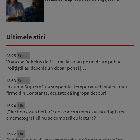
câteva zile
Ultimele stiri
08:25
Social
Vrancea: Bebeluș de 11 luni, la volan pe un drum public.
Polițiștii au deschis un dosar penal |…
18:53
Social
Instanța Supremă i-a suspendat temporar activitatea unei
firme din Constanța, acuzate că îngropa deșeuri
16:24
Life
„The book was better”: de ce avem impresia că adaptarea
cinematografică nu se compară cu lectura?
16:22
Life
Când pasiunea devine venit: trebuie să ne transformăm