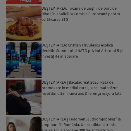
DEȘTEPTAREA: Tocana de unghii de porc de
Bihor, în analiză la Comisia Europeană pentru
certificarea STG
DEȘTEPTAREA: Cristian Pîrvulescu explică
deciziile Summitului NATO privind Articolul 5 și
investițiile în apărare
DEȘTEPTAREA | Bacalaureat 2026: Rata de
promovare în mediul rural, la cel mai scăzut
nivel din ultimii cinci ani. Diferență majoră față
de orașe...
DEȘTEPTAREA | Fenomenul „doomjobbing” ia
amploare în România. Un candidat a trimis
același CV la aproape 300 de angajatori în