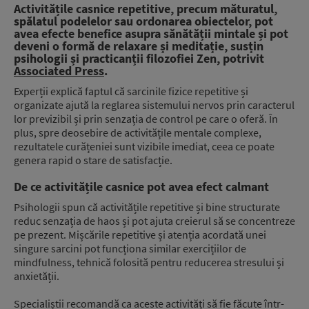
Activitățile casnice repetitive, precum măturatul,
spălatul podelelor sau ordonarea obiectelor, pot
avea efecte benefice asupra sănătății mintale și pot
deveni o formă de relaxare și meditație, susțin
psihologii și practicanții filozofiei Zen, potrivit
Associated Press
.
Experții explică faptul că sarcinile fizice repetitive și
organizate ajută la reglarea sistemului nervos prin caracterul
lor previzibil și prin senzația de control pe care o oferă. În
plus, spre deosebire de activitățile mentale complexe,
rezultatele curățeniei sunt vizibile imediat, ceea ce poate
genera rapid o stare de satisfacție.
De ce activitățile casnice pot avea efect calmant
Psihologii spun că activitățile repetitive și bine structurate
reduc senzația de haos și pot ajuta creierul să se concentreze
pe prezent. Mișcările repetitive și atenția acordată unei
singure sarcini pot funcționa similar exercițiilor de
mindfulness, tehnică folosită pentru reducerea stresului și
anxietății.
Specialiștii recomandă ca aceste activități să fie făcute într-