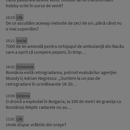
hobby-urile în surse de venit?
16:19
Life
De ce ascultăm aceeași melodie de zeci de ori, până când nu
o mai suportăm?
15:11
Social
7000 de lei amendă pentru echipajul de ambulanță din Bacău
care a oprit să cumpere pepeni, în timp…
14:32
Economie
România evită retrogradarea, potrivit evaluărilor agenției
Moody’s| Adrian Negrescu: ,,Suntem la un pas de
retrogradare în următoarele 18-20…
13:59
Externe
O dronă a explodat în Bulgaria, la 100 de metri de granița cu
România| MApN: radarele nu au…
11:01
Life
Unde dispar vrăbiile din orașe?