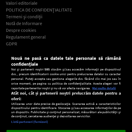
Valori editoriale
POLITICA DE CONFIDENŢIALITATE
Termeni şi condiţii
Notă de Informare
Despre cookies
Regulament general
GDPR
Contact
Nouă ne pasă ca datele tale personale să rămână
Descarcă gratuit aplicaţia Europa FM pentru smartphone:
confidențiale
Noi și partenerii noștri
585
stocăm și/sau accesăm informații pe dispozitivul
dvs., precum identificatorii cookie unici pentru prelucrarea datelor cu caracter
personal. Puteți accepta sau gestiona alegerile dvs. făcând clic mai jos sau în
orice moment, pe pagina cu politica de confidențialitate. Aceste alegeri vor fi
raportate partenerilor noștri și nu vă vor afecta navigarea.
Mai multe detalii
Atât noi, cât și partenerii noștri prelucrăm datele pentru a
oferi:
Utilizarea unor date precise de geolocație. Scanarea activă a caracteristicilor
dispozitivului pentru identificare. Stocarea și/sau accesarea informațiilor de pe
un dispozitiv. Publicitate și conținut personalizat, măsurători ale publicității și
de conținut, cercetarea audienței și dezvoltarea serviciilor.
Setări:
Listă parteneri (furnizori)
Ascultă Europa FM în aplicație
Dark