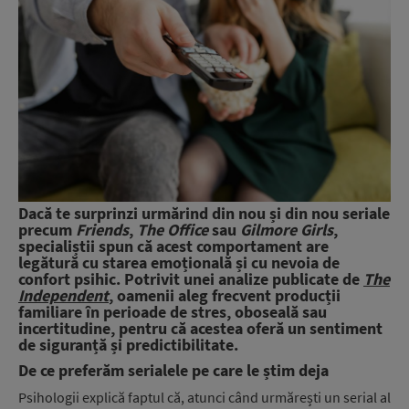
Dacă te surprinzi urmărind din nou și din nou seriale
precum
Friends
,
The Office
sau
Gilmore Girls
,
specialiștii spun că acest comportament are
legătură cu starea emoțională și cu nevoia de
confort psihic. Potrivit unei analize publicate de
The
Independent
, oamenii aleg frecvent producții
familiare în perioade de stres, oboseală sau
incertitudine, pentru că acestea oferă un sentiment
de siguranță și predictibilitate.
De ce preferăm serialele pe care le știm deja
Psihologii explică faptul că, atunci când urmărești un serial al