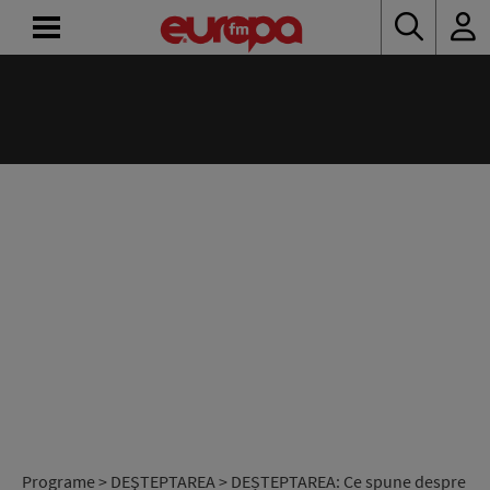
ACASĂ
ȘTIRI
RADIO
CONCURSURI
PODCAST
ASCULTĂ
LIVE
Programe
>
DEŞTEPTAREA
> DEȘTEPTAREA: Ce spune despre