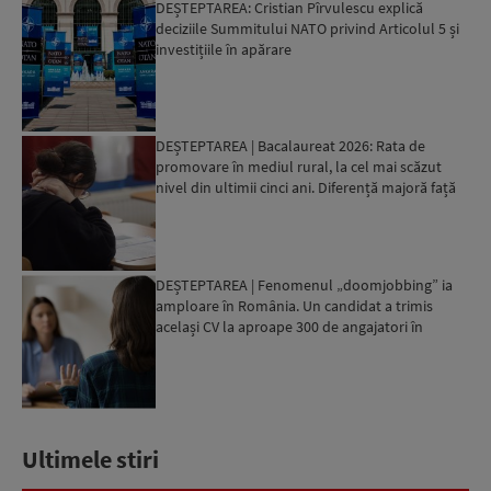
DEȘTEPTAREA: Cristian Pîrvulescu explică
deciziile Summitului NATO privind Articolul 5 și
investițiile în apărare
DEȘTEPTAREA | Bacalaureat 2026: Rata de
promovare în mediul rural, la cel mai scăzut
nivel din ultimii cinci ani. Diferență majoră față
de orașe...
DEȘTEPTAREA | Fenomenul „doomjobbing” ia
amploare în România. Un candidat a trimis
același CV la aproape 300 de angajatori în
câteva zile
Ultimele stiri