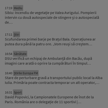
17:19
Mediu
Sibiu: Incendiu de vegetație pe Valea Avrigului. Pompierii
intervin cu două autospeciale de stingere și o autospecială
de…
17:11
Știri
Scufundarea primei barje pe Brațul Bala. Operațiunea ar
putea dura până la patru ore. „Vom reuși să creștem…
16:54
Sănătate
DSU verifică un echipaj de Ambulanță din Bacău, după
imagini care arată o oprire la cumpărături în timpul…
16:40
Știrile Europa FM
Stare de perturbare gravă a transportului public local la Alba
Iulia. Primăria poate contracta temporar un alt operator,…
16:31
Sport
David Popovici, la Campionatele Europene de înot de la
Paris. România are o delegație de 11 sportivi |…