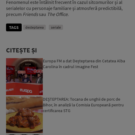
Fenomenul este întâlnit frecvent în cazul sitcomurilor și al
serialelor cu personaje familiare și atmosferă predictibilă,
precum
Friends
sau
The Office
.
TAGS
desteptarea
seriale
CITEȘTE ȘI
Europa FM a dat Deșteptarea din Cetatea Alba
Carolina în cadrul Imagine Fest
DEȘTEPTAREA: Tocana de unghii de porc de
Bihor, în analiză la Comisia Europeană pentru
certificarea STG