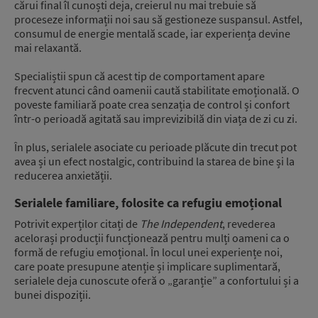
cărui final îl cunoști deja, creierul nu mai trebuie să
proceseze informații noi sau să gestioneze suspansul. Astfel,
consumul de energie mentală scade, iar experiența devine
mai relaxantă.
Specialiștii spun că acest tip de comportament apare
frecvent atunci când oamenii caută stabilitate emoțională. O
poveste familiară poate crea senzația de control și confort
într-o perioadă agitată sau imprevizibilă din viața de zi cu zi.
În plus, serialele asociate cu perioade plăcute din trecut pot
avea și un efect nostalgic, contribuind la starea de bine și la
reducerea anxietății.
Serialele familiare, folosite ca refugiu emoțional
Potrivit experților citați de
The Independent
, revederea
acelorași producții funcționează pentru mulți oameni ca o
formă de refugiu emoțional. În locul unei experiențe noi,
care poate presupune atenție și implicare suplimentară,
serialele deja cunoscute oferă o „garanție” a confortului și a
bunei dispoziții.