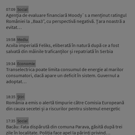
07:09
Social
Agenția de evaluare financiară Moody`s a menținut ratingul
României la „Baa3”, cu perspectivă negativă. Țara noastră a
evitat…
19:58
Mediu
Acvila imperială Feliks, eliberată în natură după ce a fost
salvată din mâinile traficanților și repatriată în Serbia
19:34
Economie
Transelectrica poate limita consumul de energie al marilor
consumatori, dacă apare un deficit în sistem. Guvernul a
adoptat…
18:35
Știri
România a emis o alertă timpurie către Comisia Europeană
din cauza secetei și a riscurilor pentru sistemul energetic
17:35
Social
Bacău: Fata dispărută din comuna Parava, găsită după trei
zile în localitate. Poliția face apel la părinți privind…