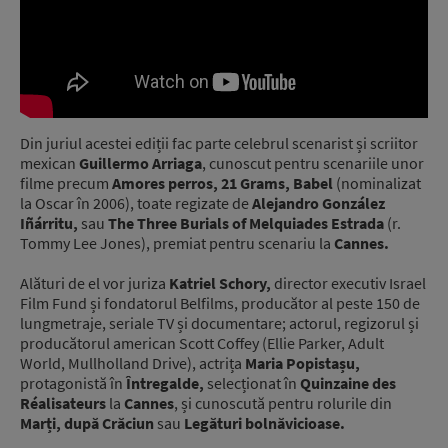
Din juriul acestei ediții fac parte celebrul scenarist și scriitor
mexican
Guillermo Arriaga
, cunoscut pentru scenariile unor
filme precum
Amores perros, 21 Grams, Babel
(nominalizat
la Oscar în 2006), toate regizate de
Alejandro González
Iñárritu,
sau
The Three Burials of Melquiades Estrada
(r.
Tommy Lee Jones), premiat pentru scenariu la
Cannes.
Alături de el vor juriza
Katriel Schory,
director executiv Israel
Film Fund și fondatorul Belfilms, producător al peste 150 de
lungmetraje, seriale TV și documentare; actorul, regizorul și
producătorul american Scott Coffey (Ellie Parker, Adult
World, Mullholland Drive), actrița
Maria Popistașu,
protagonistă în
Întregalde,
selecționat în
Quinzaine des
Réalisateurs
la
Cannes
, și cunoscută pentru rolurile din
Marți, după Crăciun
sau
Legături bolnăvicioase.