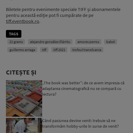
Biletele pentru evenimente speciale TIFF și abonamentele
pentru această ediție pot fi cumpărate de pe
tiff.eventbook.ro
.
TAGS
21 grams
alejandro gonzález iñárritu
amores perros
babel
guillermo arriaga
tiff
tiff 2021
trofeul transilvania
CITEȘTE ȘI
„The book was better”: de ce avem impresia că
adaptarea cinematografică nu se compară cu
lectura?
Când pasiunea devine venit: trebuie să ne
transformăm hobby-urile în surse de venit?