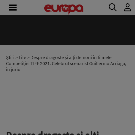
ACASĂ
ȘTIRI
RADIO
Știri
>
Life
> Despre dragoste și alți demoni în filmele
Competiției TIFF 2021. Celebrul scenarist Guillermo Arriaga,
în juriu
CONCURSURI
PODCAST
ASCULTĂ
LIVE