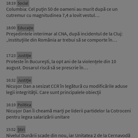
18:19
Social
Columbia: Cel puțin 50 de oameni au murit după ce un
cutremur cu magnitudinea 7,4 a lovit vestul…
18:00
Educație
Președintele interimar al CNA, după incidentul de la Cluj:
„Instituțiile din România ar trebui să se comporte în…
17:23
Justiție
Proteste în București, la opt ani de la violențele din 10
august. Dosarul riscă să se prescrie în…
16:32
Justiție
Nicușor Dan a sesizat CCR în legătură cu modificările aduse
legii integrității. Care sunt principalele obiecții
16:19
Politica
Nicușor Dan îi cheamă marți pe liderii partidelor la Cotroceni
pentru legea salarizării unitare
15:52
Știri
Nivelul Dunării scade din nou, iar Unitatea 2 de la Cernavodă