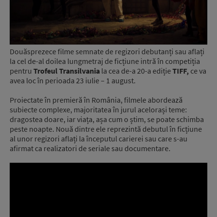
Douăsprezece filme semnate de regizori debutanți sau aflați
la cel de-al doilea lungmetraj de ficțiune intră în competiția
pentru
Trofeul Transilvania
la cea de-a 20-a ediție
TIFF,
ce va
avea loc în perioada 23 iulie – 1 august.
Proiectate în premieră în România, filmele abordează
subiecte complexe, majoritatea în jurul acelorași teme:
dragostea doare, iar viața, așa cum o știm, se poate schimba
peste noapte. Nouă dintre ele reprezintă debutul în ficțiune
al unor regizori aflați la începutul carierei sau care s-au
afirmat ca realizatori de seriale sau documentare.