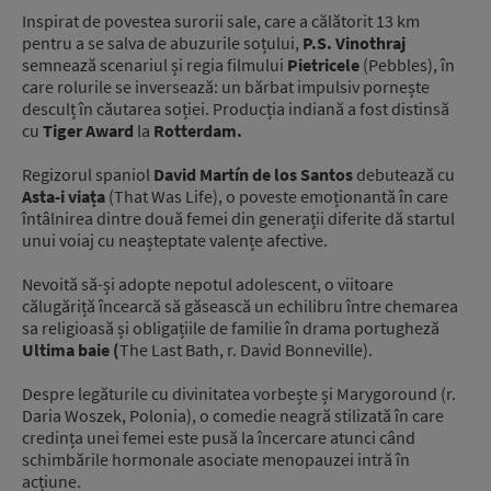
Inspirat de povestea surorii sale, care a călătorit 13 km
pentru a se salva de abuzurile soțului,
P.S. Vinothraj
semnează scenariul și regia filmului
Pietricele
(Pebbles), în
care rolurile se inversează: un bărbat impulsiv pornește
desculț în căutarea soției. Producția indiană a fost distinsă
cu
Tiger Award
la
Rotterdam.
Regizorul spaniol
David Martín de los Santos
debutează cu
Asta-i viața
(That Was Life), o poveste emoționantă în care
întâlnirea dintre două femei din generații diferite dă startul
unui voiaj cu neașteptate valențe afective.
Nevoită să-și adopte nepotul adolescent, o viitoare
călugăriță încearcă să găsească un echilibru între chemarea
sa religioasă și obligațiile de familie în drama portugheză
Ultima baie (
The Last Bath, r. David Bonneville).
Despre legăturile cu divinitatea vorbește și Marygoround (r.
Daria Woszek, Polonia), o comedie neagră stilizată în care
credința unei femei este pusă la încercare atunci când
schimbările hormonale asociate menopauzei intră în
acțiune.