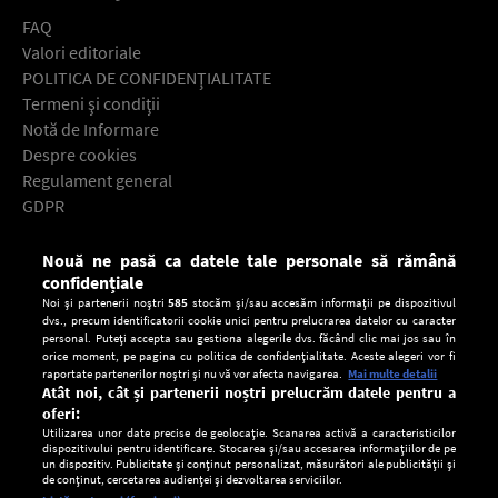
FAQ
Valori editoriale
POLITICA DE CONFIDENŢIALITATE
Termeni şi condiţii
Notă de Informare
Despre cookies
Regulament general
GDPR
Contact
Nouă ne pasă ca datele tale personale să rămână
Descarcă gratuit aplicaţia Europa FM pentru smartphone:
confidențiale
Noi și partenerii noștri
585
stocăm și/sau accesăm informații pe dispozitivul
dvs., precum identificatorii cookie unici pentru prelucrarea datelor cu caracter
personal. Puteți accepta sau gestiona alegerile dvs. făcând clic mai jos sau în
orice moment, pe pagina cu politica de confidențialitate. Aceste alegeri vor fi
raportate partenerilor noștri și nu vă vor afecta navigarea.
Mai multe detalii
Atât noi, cât și partenerii noștri prelucrăm datele pentru a
oferi:
Utilizarea unor date precise de geolocație. Scanarea activă a caracteristicilor
dispozitivului pentru identificare. Stocarea și/sau accesarea informațiilor de pe
un dispozitiv. Publicitate și conținut personalizat, măsurători ale publicității și
de conținut, cercetarea audienței și dezvoltarea serviciilor.