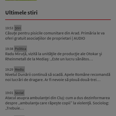
Ultimele stiri
19:53
Știri
Căsuțe pentru pisicile comunitare din Arad. Primăria le va
oferi gratuit asociațiilor de proprietari | AUDIO
19:38
Politica
Radu Miruță, vizită la unităţile de producţie ale Otokar şi
Rheinmetall de la Mediaș: „Este un lucru sănătos…
19:29
Mediu
Nivelul Dunării continuă să scadă. Apele Române recomandă
noi lucrări de dragare. Ar fi nevoie să plouă două-trei…
19:01
Social
Atacul asupra ambulanței din Cluj: cum a dus dezinformarea
despre „ambulanța care răpește copii” la violență. Sociolog:
„Trebuie…