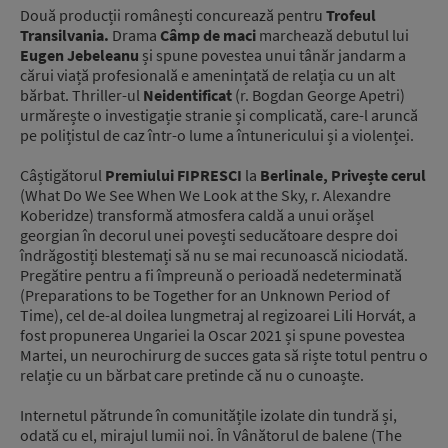
Două producții românești concurează pentru
Trofeul
Transilvania.
Drama
Câmp de maci
marchează debutul lui
Eugen Jebeleanu
și spune povestea unui tânăr jandarm a
cărui viață profesională e amenințată de relația cu un alt
bărbat. Thriller-ul
Neidentificat
(r. Bogdan George Apetri)
urmărește o investigație stranie și complicată, care-l aruncă
pe polițistul de caz într-o lume a întunericului și a violenței.
Câștigătorul
Premiului FIPRESCI
la
Berlinale, Privește cerul
(What Do We See When We Look at the Sky, r. Alexandre
Koberidze) transformă atmosfera caldă a unui orășel
georgian în decorul unei povești seducătoare despre doi
îndrăgostiți blestemați să nu se mai recunoască niciodată.
Pregătire pentru a fi împreună o perioadă nedeterminată
(Preparations to be Together for an Unknown Period of
Time), cel de-al doilea lungmetraj al regizoarei Lili Horvát, a
fost propunerea Ungariei la Oscar 2021 și spune povestea
Martei, un neurochirurg de succes gata să riște totul pentru o
relație cu un bărbat care pretinde că nu o cunoaște.
Internetul pătrunde în comunitățile izolate din tundră și,
odată cu el, mirajul lumii noi. În Vânătorul de balene (The