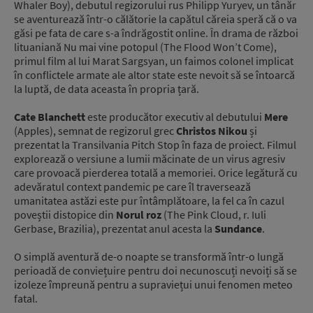
Whaler Boy), debutul regizorului rus Philipp Yuryev, un tânăr
se aventurează într-o călătorie la capătul căreia speră că o va
găsi pe fata de care s-a îndrăgostit online. În drama de război
lituaniană Nu mai vine potopul (The Flood Won’t Come),
primul film al lui Marat Sargsyan, un faimos colonel implicat
în conflictele armate ale altor state este nevoit să se întoarcă
la luptă, de data aceasta în propria țară.
Cate Blanchett
este producător executiv al debutului
Mere
(Apples), semnat de regizorul grec
Christos Nikou
și
prezentat la Transilvania Pitch Stop în faza de proiect. Filmul
explorează o versiune a lumii măcinate de un virus agresiv
care provoacă pierderea totală a memoriei. Orice legătură cu
adevăratul context pandemic pe care îl traversează
umanitatea astăzi este pur întâmplătoare, la fel ca în cazul
poveștii distopice din
Norul roz
(The Pink Cloud, r. Iuli
Gerbase, Brazilia), prezentat anul acesta la
Sundance
.
O simplă aventură de-o noapte se transformă într-o lungă
perioadă de conviețuire pentru doi necunoscuți nevoiți să se
izoleze împreună pentru a supraviețui unui fenomen meteo
fatal.