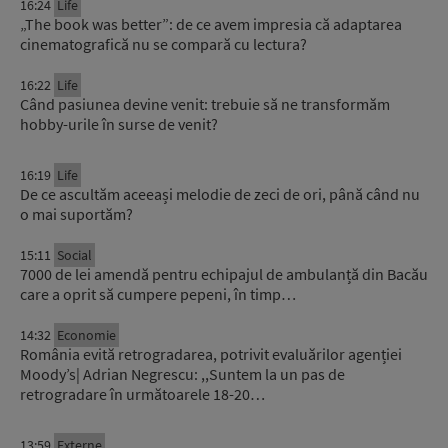
16:24
Life
„The book was better”: de ce avem impresia că adaptarea
cinematografică nu se compară cu lectura?
16:22
Life
Când pasiunea devine venit: trebuie să ne transformăm
hobby-urile în surse de venit?
16:19
Life
De ce ascultăm aceeași melodie de zeci de ori, până când nu
o mai suportăm?
15:11
Social
7000 de lei amendă pentru echipajul de ambulanță din Bacău
care a oprit să cumpere pepeni, în timp…
14:32
Economie
România evită retrogradarea, potrivit evaluărilor agenției
Moody’s| Adrian Negrescu: ,,Suntem la un pas de
retrogradare în următoarele 18-20…
13:59
Externe