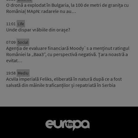
O dronă a explodat în Bulgaria, la 100 de metri de granița cu
România| MApN: radarele nu au…
11:01
Life
Unde dispar vrăbiile din orașe?
07:09
Social
Agenția de evaluare financiară Moody`s a menținut ratingul
României la „Baa3”, cu perspectivă negativă. Țara noastră a
evitat…
19:58
Mediu
Acvila imperială Feliks, eliberată în natură după ce a fost
salvată din mâinile traficanților și repatriată în Serbia