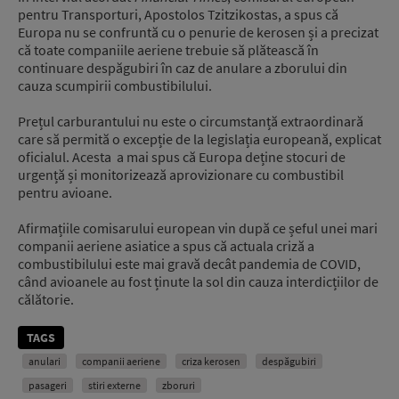
pentru Transporturi, Apostolos Tzitzikostas, a spus că
Europa nu se confruntă cu o penurie de kerosen și a precizat
că toate companiile aeriene trebuie să plătească în
continuare despăgubiri în caz de anulare a zborului din
cauza scumpirii combustibilului.
Prețul carburantului nu este o circumstanță extraordinară
care să permită o excepție de la legislația europeană, explicat
oficialul. Acesta a mai spus că Europa deține stocuri de
urgență și monitorizează aprovizionare cu combustibil
pentru avioane.
Afirmațiile comisarului european vin după ce șeful unei mari
companii aeriene asiatice a spus că actuala criză a
combustibilului este mai gravă decât pandemia de COVID,
când avioanele au fost ținute la sol din cauza interdicțiilor de
călătorie.
TAGS
anulari
companii aeriene
criza kerosen
despăgubiri
pasageri
stiri externe
zboruri