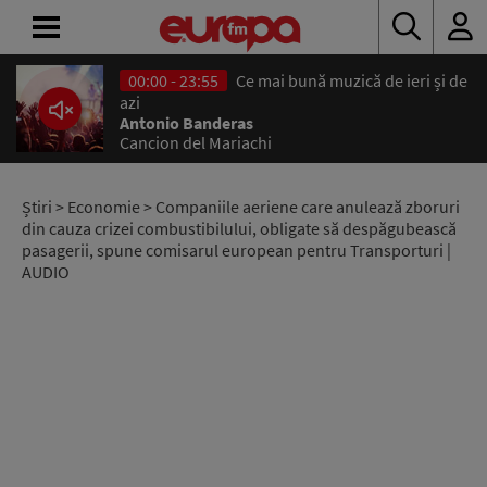
00:00 - 23:55
Ce mai bună muzică de ieri și de
ACASĂ
azi
Antonio Banderas
Cancion del Mariachi
ȘTIRI
RADIO
Știri
>
Economie
> Companiile aeriene care anulează zboruri
din cauza crizei combustibilului, obligate să despăgubească
pasagerii, spune comisarul european pentru Transporturi |
CONCURSURI
AUDIO
PODCAST
ASCULTĂ
LIVE