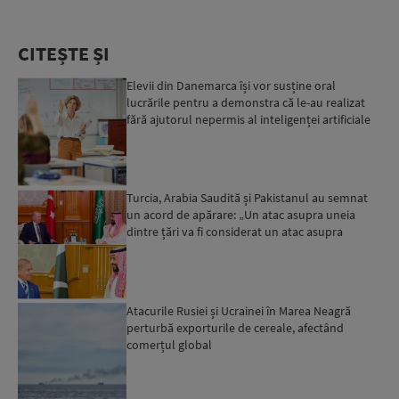
CITEȘTE ȘI
Elevii din Danemarca își vor susține oral
lucrările pentru a demonstra că le-au realizat
fără ajutorul nepermis al inteligenței artificiale
Turcia, Arabia Saudită și Pakistanul au semnat
un acord de apărare: „Un atac asupra uneia
dintre țări va fi considerat un atac asupra
tuturor”...
Atacurile Rusiei și Ucrainei în Marea Neagră
perturbă exporturile de cereale, afectând
comerțul global