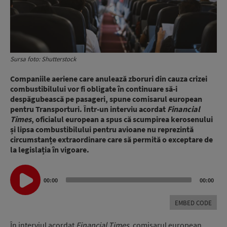
Sursa foto: Shutterstock
Companiile aeriene care anulează zboruri din cauza crizei
combustibilului vor fi obligate în continuare să-i
despăgubească pe pasageri, spune comisarul european
pentru Transporturi. Într-un interviu acordat
Financial
Times
, oficialul european a spus că scumpirea kerosenului
și lipsa combustibilului pentru avioane nu reprezintă
circumstanțe extraordinare care să permită o exceptare de
la legislația în vigoare.
Audio
00:00
00:00
Player
EMBED CODE
În interviul acordat
Financial Times
, comisarul european