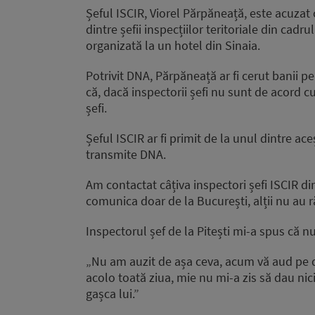
Șeful ISCIR, Viorel Părpăneață, este acuzat 
dintre șefii inspecțiilor teritoriale din cad
organizată la un hotel din Sinaia.
Potrivit DNA, Părpăneață ar fi cerut banii pen
că, dacă inspectorii șefi nu sunt de acord cu s
șefi.
Șeful ISCIR ar fi primit de la unul dintre ac
transmite DNA.
Am contactat câțiva inspectori șefi ISCIR di
comunica doar de la București, alții nu au 
Inspectorul șef de la Pitești mi-a spus că nu
„Nu am auzit de așa ceva, acum vă aud pe 
acolo toată ziua, mie nu mi-a zis să dau nic
gașca lui.”