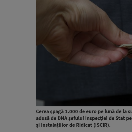
Cerea șpagă 1.000 de euro pe lună de la s
adusă de DNA șefului Inspecției de Stat p
și Instalațiilor de Ridicat (ISCIR).