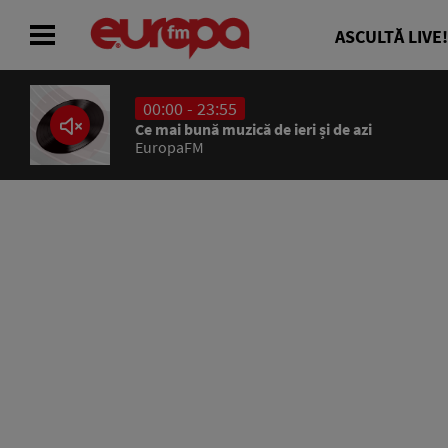
ASCULTĂ LIVE!
00:00 - 23:55
ACASĂ
Ce mai bună muzică de ieri și de azi
EuropaFM
ȘTIRI
RADIO
CONCURSURI
PODCAST
ASCULTĂ LIVE