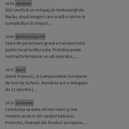
16:54
Sănătate
DSU verifică un echipaj de Ambulanță din
Bacău, după imagini care arată o oprire la
cumpărături în timpul…
16:40
Știrile Europa FM
Stare de perturbare gravă a transportului
public local la Alba Iulia. Primăria poate
contracta temporar un alt operator,…
16:31
Sport
David Popovici, la Campionatele Europene
de înot de la Paris. România are o delegație
de 11 sportivi |…
16:15
Economie
Constanța va avea cel mai mare și mai
modern acvariu din spațiul balcanic.
Proiectul, finanțat din fonduri europene,…