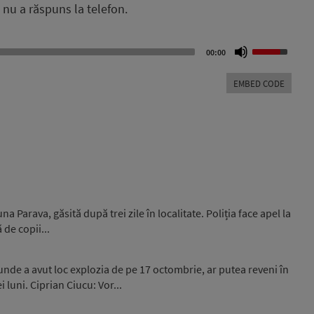
 nu a răspuns la telefon.
Use
00:00
Up/Down
Arrow
EMBED CODE
keys
to
increase
or
decrease
volume.
 Parava, găsită după trei zile în localitate. Poliția face apel la
 de copii...
unde a avut loc explozia de pe 17 octombrie, ar putea reveni în
luni. Ciprian Ciucu: Vor...