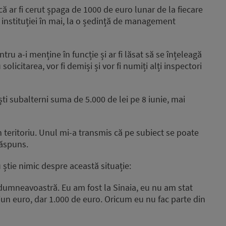
că ar fi cerut șpaga de 1000 de euro lunar de la fiecare
rul instituției în mai, la o ședință de management
tru a-i menține în funcție și ar fi lăsat să se înțeleagă
olicitarea, vor fi demiși și vor fi numiți alți inspectori
ești subalterni suma de 5.000 de lei pe 8 iunie, mai
n teritoriu. Unul mi-a transmis că pe subiect se poate
răspuns.
 știe nimic despre această situație:
dumneavoastră. Eu am fost la Sinaia, eu nu am stat
iun euro, dar 1.000 de euro. Oricum eu nu fac parte din