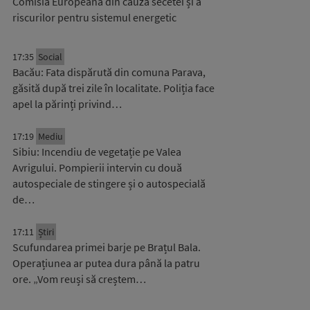
Comisia Europeană din cauza secetei și a
riscurilor pentru sistemul energetic
17:35
Social
Bacău: Fata dispărută din comuna Parava,
găsită după trei zile în localitate. Poliția face
apel la părinți privind…
17:19
Mediu
Sibiu: Incendiu de vegetație pe Valea
Avrigului. Pompierii intervin cu două
autospeciale de stingere și o autospecială
de…
17:11
Știri
Scufundarea primei barje pe Brațul Bala.
Operațiunea ar putea dura până la patru
ore. „Vom reuși să creștem…