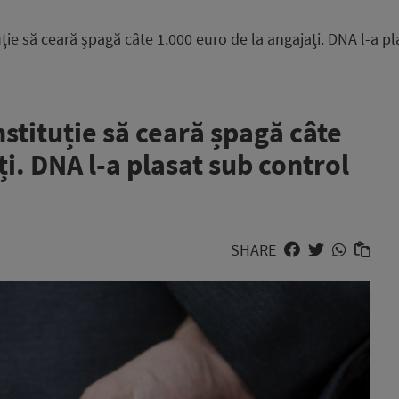
ție să ceară șpagă câte 1.000 euro de la angajați. DNA l-a pl
nstituție să ceară șpagă câte
i. DNA l-a plasat sub control
SHARE