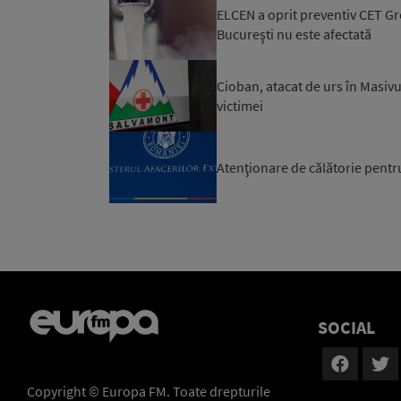
ELCEN a oprit preventiv CET Gro
Bucureşti nu este afectată
Cioban, atacat de urs în Masivu
victimei
Atenţionare de călătorie pentr
SOCIAL
Copyright © Europa FM. Toate drepturile