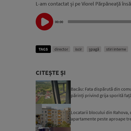
L-am contactat și pe Viorel Părpăneață însă
Audio
00:00
Player
TAGS
director
iscir
șpagă
stiri interne
CITEȘTE ȘI
Bacău: Fata dispărută din comuna
părinți privind grija sporită față
Locatarii blocului din Rahova, 
apartamente peste aproape trei 