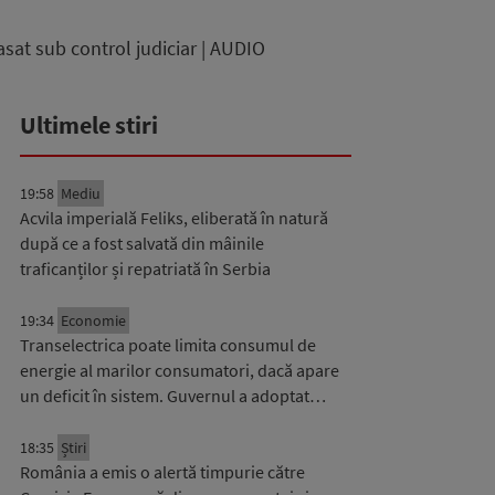
asat sub control judiciar | AUDIO
Ultimele stiri
19:58
Mediu
Acvila imperială Feliks, eliberată în natură
după ce a fost salvată din mâinile
traficanților și repatriată în Serbia
19:34
Economie
Transelectrica poate limita consumul de
energie al marilor consumatori, dacă apare
un deficit în sistem. Guvernul a adoptat…
18:35
Știri
România a emis o alertă timpurie către