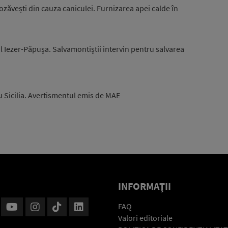
zăvești din cauza caniculei. Furnizarea apei calde în
l Iezer-Păpușa. Salvamontiștii intervin pentru salvarea
u Sicilia. Avertismentul emis de MAE
INFORMAŢII
FAQ
Valori editoriale