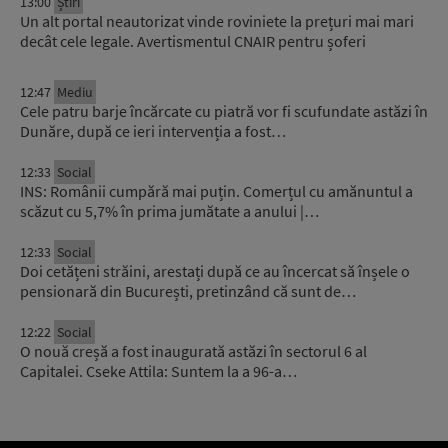
13:00
Știri
Un alt portal neautorizat vinde roviniete la prețuri mai mari
decât cele legale. Avertismentul CNAIR pentru șoferi
12:47
Mediu
Cele patru barje încărcate cu piatră vor fi scufundate astăzi în
Dunăre, după ce ieri intervenția a fost…
12:33
Social
INS: Românii cumpără mai puțin. Comerțul cu amănuntul a
scăzut cu 5,7% în prima jumătate a anului |…
12:33
Social
Doi cetățeni străini, arestați după ce au încercat să înșele o
pensionară din București, pretinzând că sunt de…
12:22
Social
O nouă creșă a fost inaugurată astăzi în sectorul 6 al
Capitalei. Cseke Attila: Suntem la a 96-a…