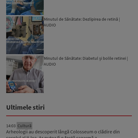
Minutul de Sănătate: Dezlipirea de retină |
AUDIO
Minutul de Sănătate: Diabetul și bolile retinei |
AUDIO
Ultimele stiri
14:03
Cultură
Arheologii au descoperit lângă Colosseum o clădire din
secolul al II-lea. Ar putea fi o fostă cazarmă a…