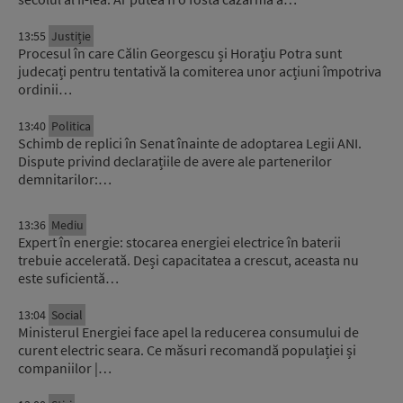
13:55
Justiție
Procesul în care Călin Georgescu și Horațiu Potra sunt
judecați pentru tentativă la comiterea unor acțiuni împotriva
ordinii…
13:40
Politica
Schimb de replici în Senat înainte de adoptarea Legii ANI.
Dispute privind declarațiile de avere ale partenerilor
demnitarilor:…
13:36
Mediu
Expert în energie: stocarea energiei electrice în baterii
trebuie accelerată. Deși capacitatea a crescut, aceasta nu
este suficientă…
13:04
Social
Ministerul Energiei face apel la reducerea consumului de
curent electric seara. Ce măsuri recomandă populației și
companiilor |…