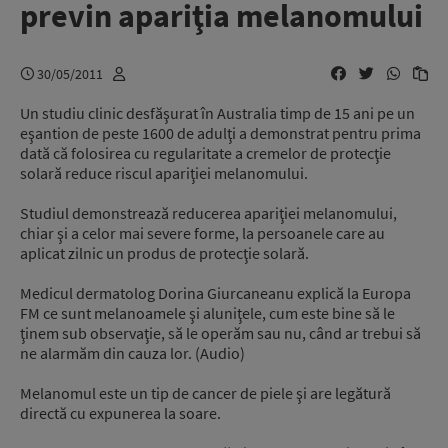
previn apariţia melanomului
30/05/2011
Un studiu clinic desfăşurat în Australia timp de 15 ani pe un
eşantion de peste 1600 de adulţi a demonstrat pentru prima
dată că folosirea cu regularitate a cremelor de protecţie
solară reduce riscul apariţiei melanomului.
Studiul demonstrează reducerea apariţiei melanomului,
chiar şi a celor mai severe forme, la persoanele care au
aplicat zilnic un produs de protecţie solară.
Medicul dermatolog Dorina Giurcaneanu explică la Europa
FM ce sunt melanoamele şi aluniţele, cum este bine să le
ţinem sub observaţie, să le operăm sau nu, când ar trebui să
ne alarmăm din cauza lor. (Audio)
Melanomul este un tip de cancer de piele şi are legătură
directă cu expunerea la soare.