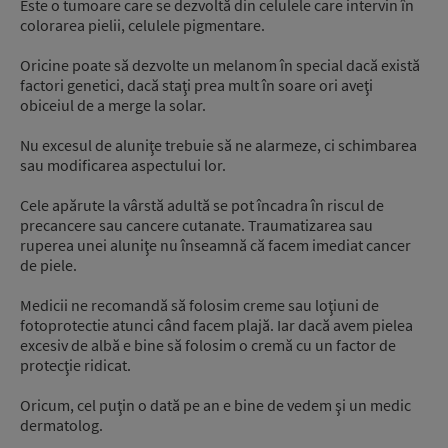
Este o tumoare care se dezvoltă din celulele care intervin în
colorarea pielii, celulele pigmentare.
Oricine poate să dezvolte un melanom în special dacă există
factori genetici, dacă staţi prea mult în soare ori aveţi
obiceiul de a merge la solar.
Nu excesul de aluniţe trebuie să ne alarmeze, ci schimbarea
sau modificarea aspectului lor.
Cele apărute la vârstă adultă se pot încadra în riscul de
precancere sau cancere cutanate. Traumatizarea sau
ruperea unei aluniţe nu înseamnă că facem imediat cancer
de piele.
Medicii ne recomandă să folosim creme sau loţiuni de
fotoprotectie atunci când facem plajă. Iar dacă avem pielea
excesiv de albă e bine să folosim o cremă cu un factor de
protecţie ridicat.
Oricum, cel puţin o dată pe an e bine de vedem şi un medic
dermatolog.