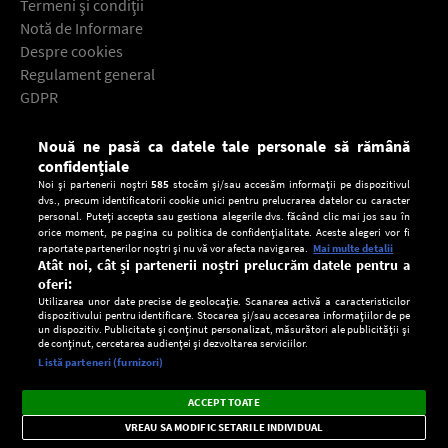
Termeni şi condiţii
Notă de Informare
Despre cookies
Regulament general
GDPR
Contact
Nouă ne pasă ca datele tale personale să rămână
Descarcă gratuit aplicaţia Europa FM pentru smartphone:
confidențiale
Noi și partenerii noștri
585
stocăm și/sau accesăm informații pe dispozitivul
dvs., precum identificatorii cookie unici pentru prelucrarea datelor cu caracter
personal. Puteți accepta sau gestiona alegerile dvs. făcând clic mai jos sau în
orice moment, pe pagina cu politica de confidențialitate. Aceste alegeri vor fi
raportate partenerilor noștri și nu vă vor afecta navigarea.
Mai multe detalii
Atât noi, cât și partenerii noștri prelucrăm datele pentru a
oferi:
Utilizarea unor date precise de geolocație. Scanarea activă a caracteristicilor
dispozitivului pentru identificare. Stocarea și/sau accesarea informațiilor de pe
un dispozitiv. Publicitate și conținut personalizat, măsurători ale publicității și
de conținut, cercetarea audienței și dezvoltarea serviciilor.
Setări:
Listă parteneri (furnizori)
Ascultă Europa FM în aplicație
Dark
×
Instalează
Radio live, podcasturi, știri și alerte
ACCEPT TOATE
Mode
importante.
VREAU SA MODIFIC SETARILE INDIVIDUAL
CONFIDENŢIALITATE