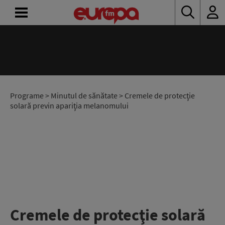
ACASĂ
ȘTIRI
RADIO
Programe
>
Minutul de sănătate
> Cremele de protecţie
solară previn apariţia melanomului
CONCURSURI
PODCAST
ASCULTĂ
LIVE
Cremele de protecţie solară