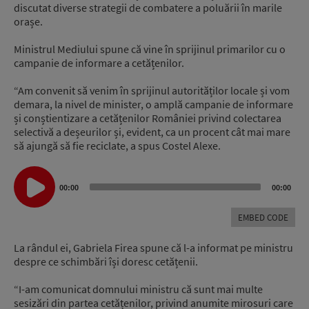
discutat diverse strategii de combatere a poluării în marile
orașe.
Ministrul Mediului spune că vine în sprijinul primarilor cu o
campanie de informare a cetățenilor.
“Am convenit să venim în sprijinul autorităților locale și vom
demara, la nivel de minister, o amplă campanie de informare
și conștientizare a cetățenilor României privind colectarea
selectivă a deșeurilor și, evident, ca un procent cât mai mare
să ajungă să fie reciclate, a spus Costel Alexe.
Audio
Player
00:00
00:00
EMBED CODE
La rândul ei, Gabriela Firea spune că l-a informat pe ministru
despre ce schimbări își doresc cetățenii.
“I-am comunicat domnului ministru că sunt mai multe
sesizări din partea cetățenilor, privind anumite mirosuri care