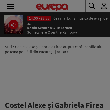
14:00 - 23:55
Cea mai bună muzică de ieri și de
ACASĂ
azi
Robin Schulz & Alle Farben
Somewhere Over the Rainbow
ȘTIRI
RADIO
Știri
> Costel Alexe și Gabriela Firea au pus capăt conflictului
pe tema poluării din București | AUDIO
CONCURSURI
PODCAST
ASCULTĂ
LIVE
Costel Alexe și Gabriela Firea