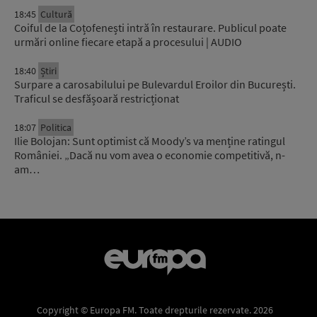
18:45
Cultură
Coiful de la Coțofenești intră în restaurare. Publicul poate
urmări online fiecare etapă a procesului | AUDIO
18:40
Știri
Surpare a carosabilului pe Bulevardul Eroilor din București.
Traficul se desfășoară restricționat
18:07
Politica
Ilie Bolojan: Sunt optimist că Moody’s va menține ratingul
României. „Dacă nu vom avea o economie competitivă, n-
am…
Copyright © Europa FM. Toate drepturile rezervate. 2026