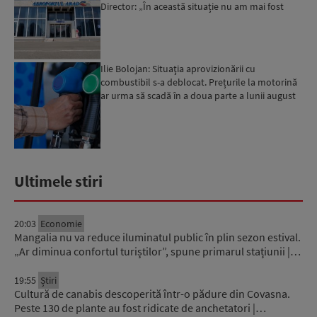
Director: „În această situație nu am mai fost
deloc”...
Ilie Bolojan: Situaţia aprovizionării cu
combustibil s-a deblocat. Prețurile la motorină
ar urma să scadă în a doua parte a lunii august
Ultimele stiri
20:03
Economie
Mangalia nu va reduce iluminatul public în plin sezon estival.
„Ar diminua confortul turiștilor”, spune primarul stațiunii |…
19:55
Știri
Cultură de canabis descoperită într-o pădure din Covasna.
Peste 130 de plante au fost ridicate de anchetatori |…