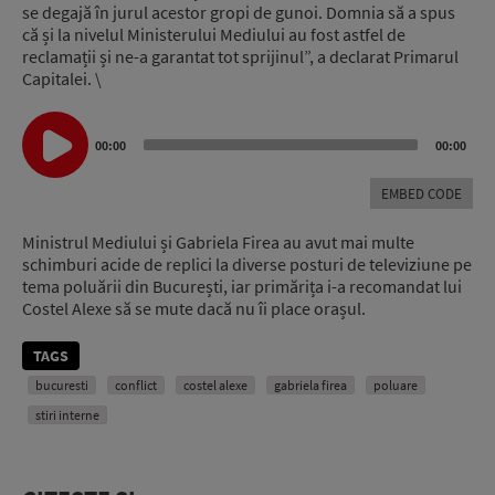
se degajă în jurul acestor gropi de gunoi. Domnia să a spus
că și la nivelul Ministerului Mediului au fost astfel de
reclamații și ne-a garantat tot sprijinul”, a declarat Primarul
Capitalei. \
Audio
Player
00:00
00:00
EMBED CODE
Ministrul Mediului și Gabriela Firea au avut mai multe
schimburi acide de replici la diverse posturi de televiziune pe
tema poluării din București, iar primărița i-a recomandat lui
Costel Alexe să se mute dacă nu îi place orașul.
TAGS
bucuresti
conflict
costel alexe
gabriela firea
poluare
stiri interne