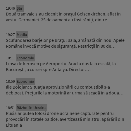
19:46
Știri
Două tramvaie s-au ciocnit în orașul Gelsenkirchen, aflat în
vestul Germaniei. 25 de oameni au fost răniți, dintre…
19:27
Mediu
Scufundarea barjelor pe Brațul Bala, amânată din nou. Apele
Române invocă motive de siguranță. Restricții în 80 de…
19:11
Economie
Lipsa de kerosen pe Aeroportul Arad a dus la o escală, la
București, a cursei spre Antalya. Director:…
18:59
Economie
Ilie Bolojan: Situaţia aprovizionării cu combustibil s-a
deblocat. Prețurile la motorină ar urma să scadă în a doua…
18:51
Război în Ucraina
Rusia ar putea folosi drone ucrainene capturate pentru
provocări în statele baltice, avertizează ministrul apărării din
Lituania