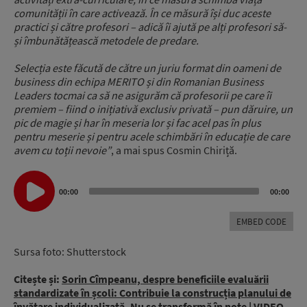
comunității în care activează. În ce măsură își duc aceste
practici și către profesori – adică îi ajută pe alți profesori să-
și îmbunătățească metodele de predare.
Selecția este făcută de către un juriu format din oameni de
business din echipa MERITO și din Romanian Business
Leaders tocmai ca să ne asigurăm că profesorii pe care îi
premiem – fiind o inițiativă exclusiv privată – pun dăruire, un
pic de magie și har în meseria lor și fac acel pas în plus
pentru meserie și pentru acele schimbări în educație de care
avem cu toții nevoie”
, a mai spus Cosmin Chiriță.
Audio
00:00
00:00
Player
EMBED CODE
Sursa foto: Shutterstock
Citește și:
Sorin Cîmpeanu, despre beneficiile evaluării
standardizate în școli: Contribuie la construcția planului de
învățare individualizată. Nu se transformă în note | VIDEO