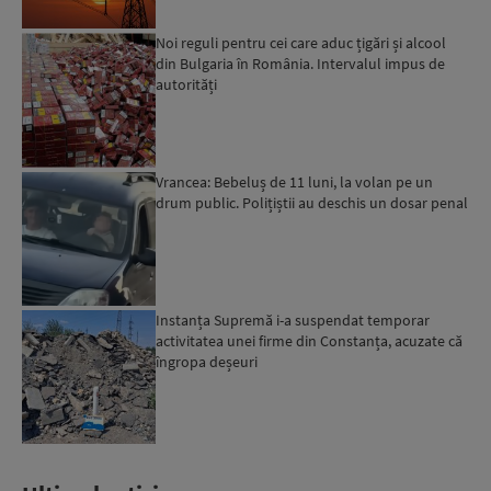
Noi reguli pentru cei care aduc țigări și alcool
din Bulgaria în România. Intervalul impus de
autorități
Vrancea: Bebeluș de 11 luni, la volan pe un
drum public. Polițiștii au deschis un dosar penal
Instanța Supremă i-a suspendat temporar
activitatea unei firme din Constanța, acuzate că
îngropa deșeuri