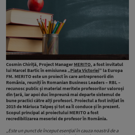
Cosmin Chiriță, Project Manager
MERITO
, a fost invitatul
lui Marcel Bartic în emisiunea „
Piața Victoriei
” la Europa
FM. MERITO este un proiect în care antreprenorii din
România, reuniți în Romanian Business Leaders – RBL –
recunosc public și material meritele profesorilor valoroși
din țară, iar apoi duc împreună mai departe sistemul de
bune practici către alți profesori. Proiectul a fost inițiat în
2015 de Măriuca Talpeș și tot ea îl conduce și în prezent.
Scopul principal al proiectului MERITO a fost
recredibilizarea meseriei de profesor în România.
„Este un punct de început esențial în cauza noastră de a