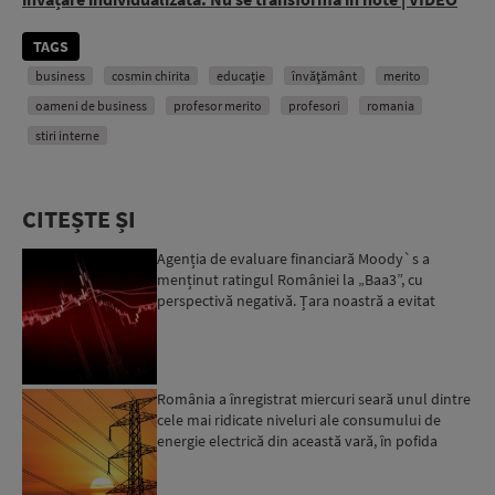
TAGS
business
cosmin chirita
educație
învăţământ
merito
oameni de business
profesor merito
profesori
romania
stiri interne
CITEȘTE ȘI
Agenția de evaluare financiară Moody`s a
menținut ratingul României la „Baa3”, cu
perspectivă negativă. Țara noastră a evitat
momentan retrogradarea...
România a înregistrat miercuri seară unul dintre
cele mai ridicate niveluri ale consumului de
energie electrică din această vară, în pofida
apelului l...