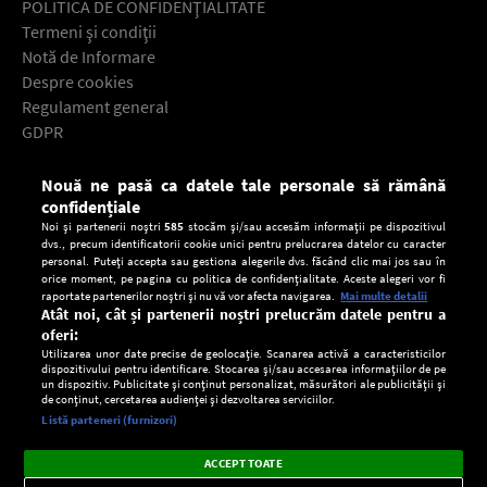
POLITICA DE CONFIDENŢIALITATE
Termeni şi condiţii
Notă de Informare
Despre cookies
Regulament general
GDPR
Contact
Nouă ne pasă ca datele tale personale să rămână
Descarcă gratuit aplicaţia Europa FM pentru smartphone:
confidențiale
Noi și partenerii noștri
585
stocăm și/sau accesăm informații pe dispozitivul
dvs., precum identificatorii cookie unici pentru prelucrarea datelor cu caracter
personal. Puteți accepta sau gestiona alegerile dvs. făcând clic mai jos sau în
orice moment, pe pagina cu politica de confidențialitate. Aceste alegeri vor fi
raportate partenerilor noștri și nu vă vor afecta navigarea.
Mai multe detalii
Atât noi, cât și partenerii noștri prelucrăm datele pentru a
oferi:
Utilizarea unor date precise de geolocație. Scanarea activă a caracteristicilor
dispozitivului pentru identificare. Stocarea și/sau accesarea informațiilor de pe
un dispozitiv. Publicitate și conținut personalizat, măsurători ale publicității și
de conținut, cercetarea audienței și dezvoltarea serviciilor.
Setări:
Listă parteneri (furnizori)
Ascultă Europa FM în aplicație
Dark
×
Instalează
Radio live, podcasturi, știri și alerte
ACCEPT TOATE
Mode
importante.