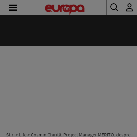
ACASĂ
ȘTIRI
RADIO
CONCURSURI
PODCAST
ASCULTĂ
LIVE
Știri
>
Life
> Cosmin Chiriță, Project Manager MERITO, despre