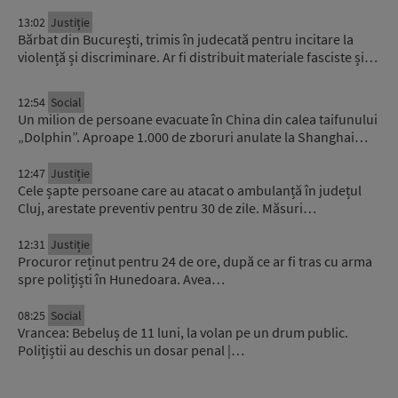
13:02
Justiție
Bărbat din București, trimis în judecată pentru incitare la
violență și discriminare. Ar fi distribuit materiale fasciste și…
12:54
Social
Un milion de persoane evacuate în China din calea taifunului
„Dolphin”. Aproape 1.000 de zboruri anulate la Shanghai…
12:47
Justiție
Cele șapte persoane care au atacat o ambulanță în județul
Cluj, arestate preventiv pentru 30 de zile. Măsuri…
12:31
Justiție
Procuror reținut pentru 24 de ore, după ce ar fi tras cu arma
spre polițiști în Hunedoara. Avea…
08:25
Social
Vrancea: Bebeluș de 11 luni, la volan pe un drum public.
Polițiștii au deschis un dosar penal |…