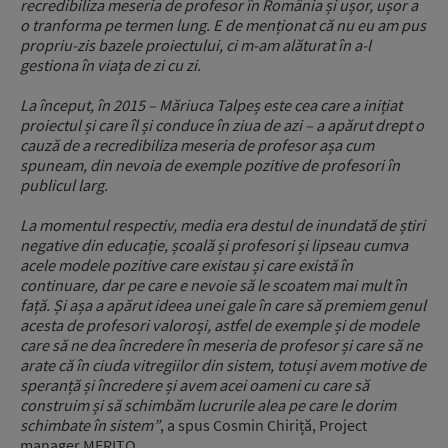
recredibiliza meseria de profesor în România și ușor, ușor a
o tranforma pe termen lung. E de menționat că nu eu am pus
propriu-zis bazele proiectului, ci m-am alăturat în a-l
gestiona în viața de zi cu zi.
La început, în 2015 – Măriuca Talpeș este cea care a inițiat
proiectul și care îl și conduce în ziua de azi – a apărut drept o
cauză de a recredibiliza meseria de profesor așa cum
spuneam, din nevoia de exemple pozitive de profesori în
publicul larg.
La momentul respectiv, media era destul de inundată de știri
negative din educație, școală și profesori și lipseau cumva
acele modele pozitive care existau și care există în
continuare, dar pe care e nevoie să le scoatem mai mult în
față. Și așa a apărut ideea unei gale în care să premiem genul
acesta de profesori valoroși, astfel de exemple și de modele
care să ne dea încredere în meseria de profesor și care să ne
arate că în ciuda vitregiilor din sistem, totuși avem motive de
speranță și încredere și avem acei oameni cu care să
construim și să schimbăm lucrurile alea pe care le dorim
schimbate în sistem”
, a spus Cosmin Chiriță, Project
manager MERITO.