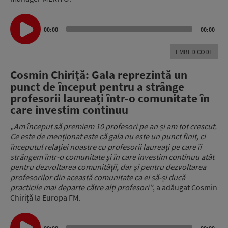
Audio
00:00
00:00
Player
EMBED CODE
Cosmin Chiriță: Gala reprezintă un
punct de început pentru a strânge
profesorii laureați într-o comunitate în
care investim continuu
„Am început să premiem 10 profesori pe an și am tot crescut.
Ce este de menționat este că gala nu este un punct finit, ci
începutul relației noastre cu profesorii laureați pe care îi
strângem într-o comunitate și în care investim continuu atât
pentru dezvoltarea comunității, dar și pentru dezvoltarea
profesorilor din această comunitate ca ei să-și ducă
practicile mai departe către alți profesori”
, a adăugat Cosmin
Chiriță la Europa FM.
Audio
Player