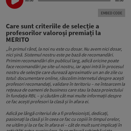
00:00
00:00
EMBED CODE
Care sunt criteriile de selecție a
profesorilor valoroși premiați la
MERITO
„În primul rând, la noi nu este cu dosar. Nu avem nici dosar,
nici șină. Sistemul nostru este pe bază de recomandări.
Primim recomandări din publicul larg, adică oricine poate
face recomandări pe site-ul nostru, iar apoi intră în procesul
nostru de selecție care durează aproximativ un an de zile cu
totul: documentare online, răscolim internetul despre acești
profesori recomandați, validare în teritoriu – ne întoarcem la
rețeaua de oameni de business care stau la baza proiectului
în fundația RBL – și căutăm cât mai multe informații despre
ce fac acești profesori la clasă și în afara ei.
Adică pe lângă criteriul de a fi profesioniști, dedicați,
pasionați la clasă și în ceea ce fac cu copiii în timpul orelor,
ne uităm și la ce fac în afara ei – cât de mult sunt implicați în
activități extra-curriculare, în ce măsură schimbă viața