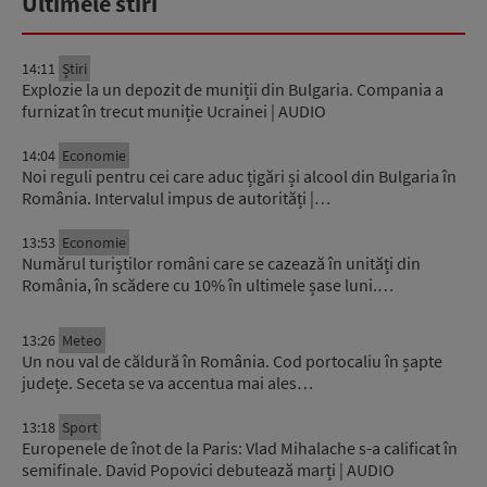
Ultimele stiri
14:11
Știri
Explozie la un depozit de muniții din Bulgaria. Compania a
furnizat în trecut muniție Ucrainei | AUDIO
14:04
Economie
Noi reguli pentru cei care aduc țigări și alcool din Bulgaria în
România. Intervalul impus de autorități |…
13:53
Economie
Numărul turiștilor români care se cazează în unități din
România, în scădere cu 10% în ultimele șase luni.…
13:26
Meteo
Un nou val de căldură în România. Cod portocaliu în șapte
județe. Seceta se va accentua mai ales…
13:18
Sport
Europenele de înot de la Paris: Vlad Mihalache s-a calificat în
semifinale. David Popovici debutează marți | AUDIO