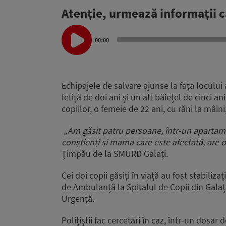
Atenție, urmează informații c
Audio
Player
00:00
Echipajele de salvare ajunse la fața locului
fetiță de doi ani și un alt băiețel de cinci a
copiilor, o femeie de 22 ani, cu răni la mâi
„
Am găsit patru persoane, într-un apartame
conștienți și mama care este afectată, are 
Țimpău de la SMURD Galați.
Cei doi copii găsiți în viață au fost stabiliz
de Ambulanță la Spitalul de Copii din Galaț
Urgență.
Polițiștii fac cercetări în caz, într-un dos