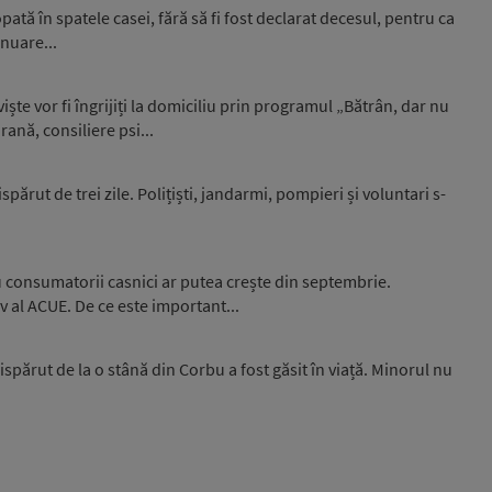
opată în spatele casei, fără să fi fost declarat decesul, pentru ca
inuare...
ște vor fi îngrijiți la domiciliu prin programul „Bătrân, dar nu
rană, consiliere psi...
spărut de trei zile. Polițiști, jandarmi, pompieri și voluntari s-
u consumatorii casnici ar putea crește din septembrie.
iv al ACUE. De ce este important...
ispărut de la o stână din Corbu a fost găsit în viață. Minorul nu