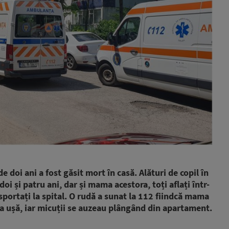
e doi ani a fost găsit mort în casă.
Alături de copil în
doi și patru ani, dar și mama acestora, toți aflați într-
sportați la spital. O rudă a sunat la 112 fiindcă mama
 la ușă, iar micuții se auzeau plângând din apartament.