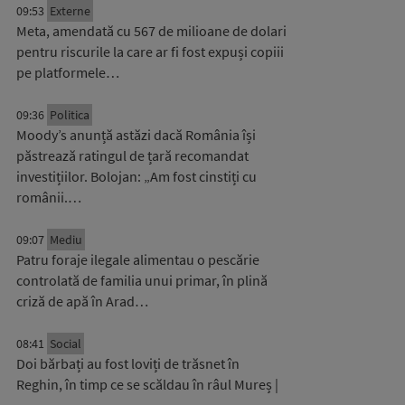
09:53
Externe
Meta, amendată cu 567 de milioane de dolari
pentru riscurile la care ar fi fost expuși copiii
pe platformele…
09:36
Politica
Moody’s anunță astăzi dacă România își
păstrează ratingul de țară recomandat
investițiilor. Bolojan: „Am fost cinstiți cu
românii.…
09:07
Mediu
Patru foraje ilegale alimentau o pescărie
controlată de familia unui primar, în plină
criză de apă în Arad…
08:41
Social
Doi bărbați au fost loviți de trăsnet în
Reghin, în timp ce se scăldau în râul Mureș |