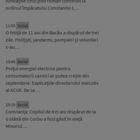
fundațiile unui pod roman construit la
ordinul împăratului Constantin I,…
11:00
Social
O fetiță de 11 ani din Bacău a dispărut de trei
zile. Polițiști, jandarmi, pompieri și voluntari
s-au…
10:48
Social
Prețul energiei electrice pentru
consumatorii casnici ar putea crește din
septembrie. Explicațiile directorului executiv
al ACUE. De ce…
10:19
Social
Constanța: Copilul de trei ani dispărut de la
o stână din Corbu a fost găsit în viață.
Minorul…