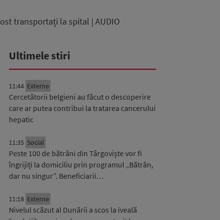
ost transportați la spital | AUDIO
Ultimele stiri
11:44
Externe
Cercetătorii belgieni au făcut o descoperire
care ar putea contribui la tratarea cancerului
hepatic
11:35
Social
Peste 100 de bătrâni din Târgoviște vor fi
îngrijiți la domiciliu prin programul „Bătrân,
dar nu singur”. Beneficiarii…
11:18
Externe
Nivelul scăzut al Dunării a scos la iveală