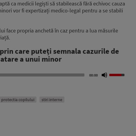
aptă ca medicii legiști să stabilească fără echivoc cauza
 minori vor fi expertizați medico-legal pentru a se stabili
lui face propria anchetă în caz pentru a lua măsurile
iață.
ă prin care puteți semnala cazurile de
oatare a unui minor
Use
00:00
Up/Down
Arrow
keys
to
protectia copilului
stiri interne
increase
or
decrease
volume.