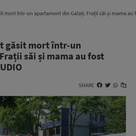
it mort într-un apartament din Galați. Frații săi și mama au f
st găsit mort într-un
Frații săi și mama au fost
 AUDIO
SHARE