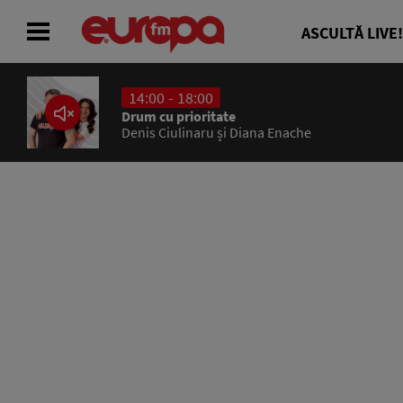
ASCULTĂ LIVE!
14:00 - 18:00
ACASĂ
Drum cu prioritate
Denis Ciulinaru și Diana Enache
ȘTIRI
RADIO
CONCURSURI
PODCAST
ASCULTĂ LIVE