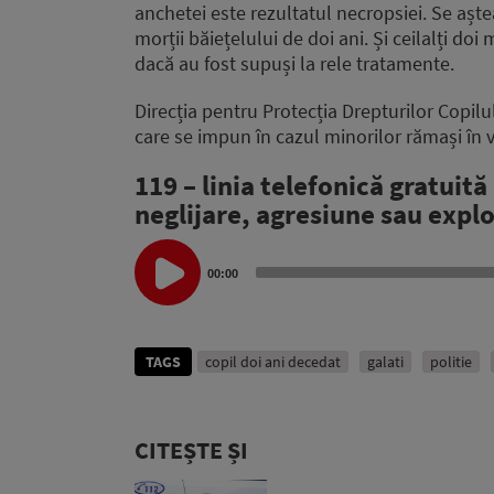
anchetei este rezultatul necropsiei. Se aște
morții băiețelului de doi ani. Și ceilalți doi
dacă au fost supuși la rele tratamente.
Direcția pentru Protecția Drepturilor Copilu
care se impun în cazul minorilor rămași în v
119 – linia telefonică gratuit
neglijare, agresiune sau expl
Audio
Player
00:00
TAGS
copil doi ani decedat
galati
politie
CITEȘTE ȘI