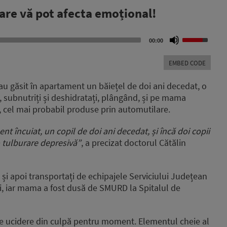
are vă pot afecta emoțional!
Use
00:00
Up/Down
Arrow
EMBED CODE
keys
to
 au găsit în apartament un băiețel de doi ani decedat, o
increase
ni, subnutriți și deshidratați, plângând, și pe mama
or
ni, cel mai probabil produse prin automutilare.
decrease
volume.
nt încuiat, un copil de doi ani decedat,
și încă doi copii
o tulburare depresivă”
, a precizat d
octorul Cătălin
ați și apoi transportați de echipajele Serviciului Județean
i, iar mama a fost dusă de SMURD la Spitalul de
ar de ucidere din culpă pentru moment. Elementul cheie al