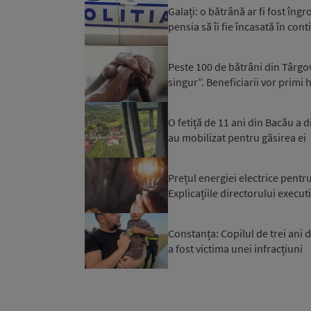
Galați: o bătrână ar fi fost îngr
pensia să îi fie încasată în cont
Peste 100 de bătrâni din Târgovi
singur”. Beneficiarii vor primi h
O fetiță de 11 ani din Bacău a di
au mobilizat pentru găsirea ei
Prețul energiei electrice pentr
Explicațiile directorului execut
Constanța: Copilul de trei ani d
a fost victima unei infracțiuni