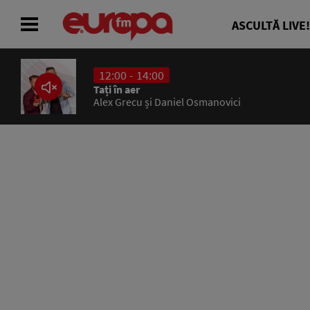
ASCULTĂ LIVE!
12:00 - 14:00
ACASĂ
Tați în aer
Alex Grecu și Daniel Osmanovici
ȘTIRI
RADIO
CONCURSURI
PODCAST
ASCULTĂ LIVE