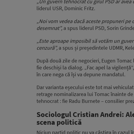
„Un guvern tehnocrat cu girul PSD ar avea 
liderul USR, Dominic Fritz.
„Noi vom vedea dacă aceste propuneri pe ca
desemnat”,
a spus liderul PSD, Sorin Grin
„Este aproape imposibil să votăm un guver
cenzură”,
a spus și președintele UDMR, Ke
După două zile de negocieri, Eugen Tomac le c
fie deschiși la dialog. „Fac apel la vigilen
în care nega că își va depune mandatul.
Dar varianta eșecului este tot mai vehiculat
retrage nominalizarea lui Tomac înainte de 
tehnocrat : fie Radu Burnete – consilier pre
Sociologul Cristian Andrei: Al
scena politică
Niciun partid politic nu va câștiga în cazul 