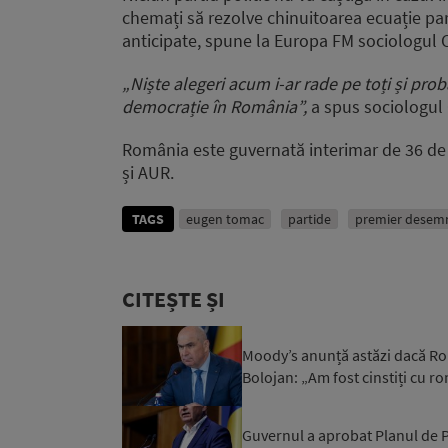
chemați să rezolve chinuitoarea ecuație p
anticipate,
spune la Europa FM sociologul C
„
Niște alegeri acum i-ar rade pe toți
și prob
democrație în România”,
a spus sociologul 
România este guvernată interimar de 36 de 
și AUR.
TAGS
eugen tomac
partide
premier desem
CITEȘTE ȘI
Moody’s anunță astăzi dacă Rom
Bolojan: „Am fost cinstiți cu r
Guvernul a aprobat Planul de Pr