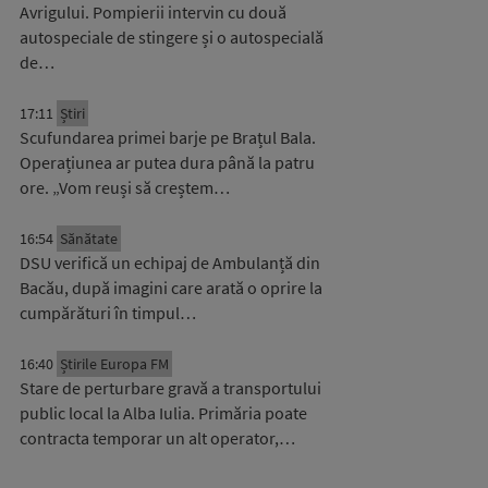
Avrigului. Pompierii intervin cu două
autospeciale de stingere și o autospecială
de…
17:11
Știri
Scufundarea primei barje pe Brațul Bala.
Operațiunea ar putea dura până la patru
ore. „Vom reuși să creștem…
16:54
Sănătate
DSU verifică un echipaj de Ambulanță din
Bacău, după imagini care arată o oprire la
cumpărături în timpul…
16:40
Știrile Europa FM
Stare de perturbare gravă a transportului
public local la Alba Iulia. Primăria poate
contracta temporar un alt operator,…