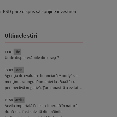
r PSD pare dispus să sprijine învestirea
Ultimele stiri
11:01
Life
Unde dispar vrăbiile din orașe?
07:09
Social
Agenția de evaluare financiară Moody`s a
menținut ratingul României la „Baa3”, cu
perspectivă negativă. Țara noastră a evitat…
19:58
Mediu
Acvila imperială Feliks, eliberată în natură
după ce a fost salvată din mâinile