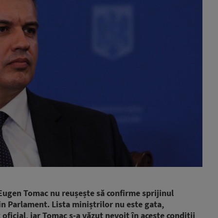
 Eugen Tomac nu reușește să confirme sprijinul
in Parlament. Lista miniștrilor nu este gata,
ficial, iar Tomac s-a văzut nevoit în aceste condiții