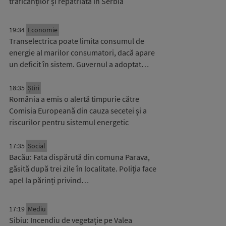
traficanților și repatriată în Serbia
19:34
Economie
Transelectrica poate limita consumul de
energie al marilor consumatori, dacă apare
un deficit în sistem. Guvernul a adoptat…
18:35
Știri
România a emis o alertă timpurie către
Comisia Europeană din cauza secetei și a
riscurilor pentru sistemul energetic
17:35
Social
Bacău: Fata dispărută din comuna Parava,
găsită după trei zile în localitate. Poliția face
apel la părinți privind…
17:19
Mediu
Sibiu: Incendiu de vegetație pe Valea