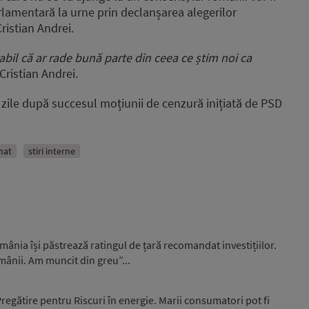
arlamentară
la urne prin declanșarea alegerilor
ristian Andrei.
abil că ar rade bună parte din ceea ce știm noi ca
Cristian Andrei.
zile după succesul moțiunii de cenzură inițiată de PSD
nat
stiri interne
ânia își păstrează ratingul de țară recomandat investițiilor.
omânii. Am muncit din greu”...
egătire pentru Riscuri în energie. Marii consumatori pot fi