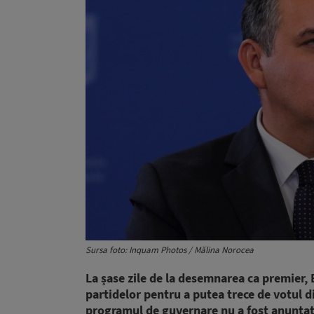
Sursa foto: Inquam Photos / Mălina Norocea
La șase zile de la desemnarea ca premier,
partidelor pentru a putea trece de votul d
programul de guvernare nu a fost anunțat o