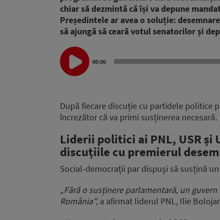
chiar să dezmintă că își va depune mandat
Președintele ar avea o soluție: desemnar
să ajungă să ceară votul senatorilor și de
Audio
00:00
Player
După fiecare discuție cu partidele politice
încrezător că va primi susținerea necesară.
Liderii politici ai PNL, USR ș
discuțiile cu premierul dese
Social-democrații par dispuși să susțină un
„
Fără o susținere parlamentară, un guvern 
România”,
a afirmat liderul PNL, Ilie Boloja