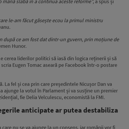
o mână slabă în a continua aceste reforme”,
a spus și
re le-am făcut găsește ecou la primul ministru
deanu.
n după ce am fost dat dintr-un guvern, prin moțiune de
lemen Hunor.
erea liderilor politici să iasă din logica reținerii și să
ță”, scria Eugen Tomac aseară pe Facebook într-o postare
ă. La fel și cea prin care președintele Nicușor Dan va
a ajunge la votul în Parlament și va susține un premier
zidențial, fie Delia Velculescu, economistă la FMI.
egerile anticipate ar putea destabiliza
în care nu se va ajunge la un consens,
iar românii vor fi