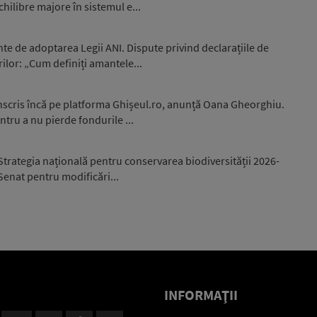
hilibre majore în sistemul e...
nte de adoptarea Legii ANI. Dispute privind declarațiile de
ilor: „Cum definiți amantele...
înscris încă pe platforma Ghișeul.ro, anunță Oana Gheorghiu.
ntru a nu pierde fondurile ...
trategia națională pentru conservarea biodiversității 2026-
 Senat pentru modificări...
INFORMAŢII