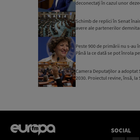
deconectați în cazul unor dezec
Schimb de replici în Senat înai
avere ale partenerilor demnitar
Peste 900 de primării nu s-au 
Până la ce dată se pot înrola pe
Camera Deputaților a adoptat S
2030. Proiectul revine, însă, la
SOCIAL