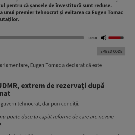
ul pentru că șansele de învestitură sunt reduse.
ea unui premier tehnocrat și evitarea ca Eugen Tomac
putaților.
Use
00:00
Up/Down
Arrow
EMBED CODE
keys
to
 parlamentare, Eugen Tomac a declarat că este
increase
or
decrease
i UDMR, extrem de rezervați după
volume.
mnat
 guvern tehnocrat, dar pun condiții.
nu poate duce la capăt reforme de care are nevoie
n.