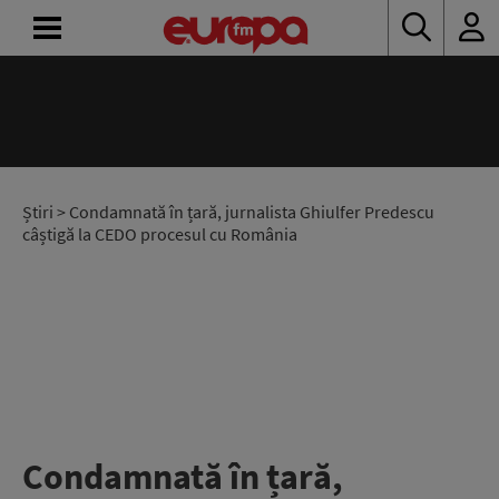
ACASĂ
ȘTIRI
RADIO
Știri
> Condamnată în țară, jurnalista Ghiulfer Predescu
câștigă la CEDO procesul cu România
CONCURSURI
PODCAST
ASCULTĂ
LIVE
Condamnată în țară,