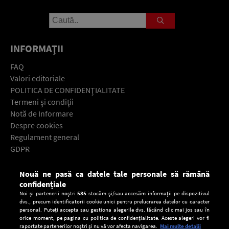
INFORMAŢII
FAQ
Valori editoriale
POLITICA DE CONFIDENŢIALITATE
Termeni şi condiţii
Notă de Informare
Despre cookies
Regulament general
GDPR
Contact
Nouă ne pasă ca datele tale personale să rămână
Descarcă gratuit aplicaţia Europa FM pentru smartphone:
confidențiale
Noi și partenerii noștri
585
stocăm și/sau accesăm informații pe dispozitivul
dvs., precum identificatorii cookie unici pentru prelucrarea datelor cu caracter
personal. Puteți accepta sau gestiona alegerile dvs. făcând clic mai jos sau în
orice moment, pe pagina cu politica de confidențialitate. Aceste alegeri vor fi
raportate partenerilor noștri și nu vă vor afecta navigarea.
Mai multe detalii