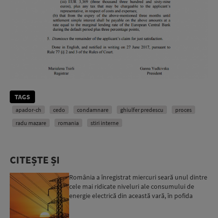
TAGS
apador-ch
cedo
condamnare
ghiulfer predescu
proces
radu mazare
romania
stiri interne
CITEȘTE ȘI
România a înregistrat miercuri seară unul dintre
cele mai ridicate niveluri ale consumului de
energie electrică din această vară, în pofida
apelului l...