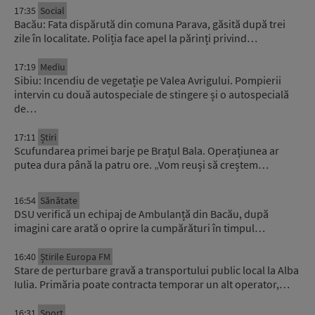
17:35
Social
Bacău: Fata dispărută din comuna Parava, găsită după trei
zile în localitate. Poliția face apel la părinți privind…
17:19
Mediu
Sibiu: Incendiu de vegetație pe Valea Avrigului. Pompierii
intervin cu două autospeciale de stingere și o autospecială
de…
17:11
Știri
Scufundarea primei barje pe Brațul Bala. Operațiunea ar
putea dura până la patru ore. „Vom reuși să creștem…
16:54
Sănătate
DSU verifică un echipaj de Ambulanță din Bacău, după
imagini care arată o oprire la cumpărături în timpul…
16:40
Știrile Europa FM
Stare de perturbare gravă a transportului public local la Alba
Iulia. Primăria poate contracta temporar un alt operator,…
16:31
Sport