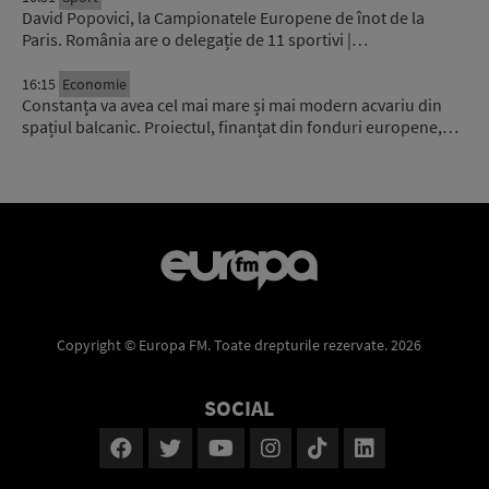
David Popovici, la Campionatele Europene de înot de la
Paris. România are o delegație de 11 sportivi |…
16:15
Economie
Constanța va avea cel mai mare și mai modern acvariu din
spațiul balcanic. Proiectul, finanțat din fonduri europene,…
Copyright © Europa FM. Toate drepturile rezervate. 2026
SOCIAL