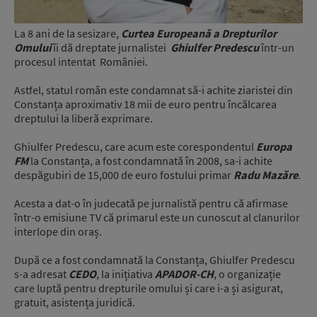
La 8 ani de la sesizare,
Curtea Europeană a Drepturilor
Omului
îi dă dreptate jurnalistei
Ghiulfer Predescu
într-un
procesul intentat României.
Astfel, statul român este condamnat să-i achite ziaristei din
Constanța aproximativ 18 mii de euro pentru încălcarea
dreptului la liberă exprimare.
Ghiulfer Predescu, care acum este corespondentul
Europa
FM
la Constanța, a fost condamnată în 2008, sa-i achite
despăgubiri de 15,000 de euro fostului primar
Radu Mazăre
.
Acesta a dat-o în judecată pe jurnalistă pentru că afirmase
într-o emisiune TV că primarul este un cunoscut al clanurilor
interlope din oraș.
După ce a fost condamnată la Constanța, Ghiulfer Predescu
s-a adresat
CEDO
, la inițiativa
APADOR-CH
, o organizație
care luptă pentru drepturile omului și care i-a și asigurat,
gratuit, asistența juridică.