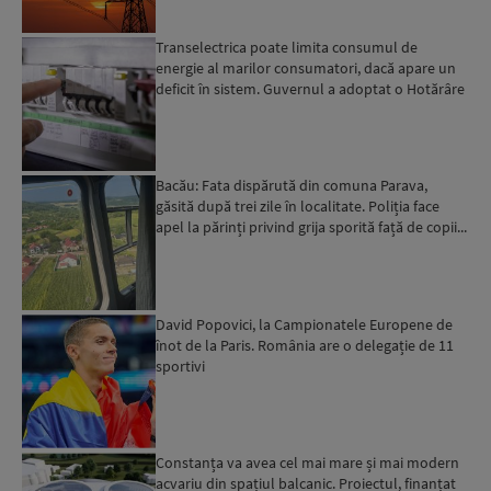
Transelectrica poate limita consumul de
energie al marilor consumatori, dacă apare un
deficit în sistem. Guvernul a adoptat o Hotărâre
în acest sens...
Bacău: Fata dispărută din comuna Parava,
găsită după trei zile în localitate. Poliția face
apel la părinți privind grija sporită față de copii...
David Popovici, la Campionatele Europene de
înot de la Paris. România are o delegație de 11
sportivi
Constanța va avea cel mai mare și mai modern
acvariu din spațiul balcanic. Proiectul, finanțat