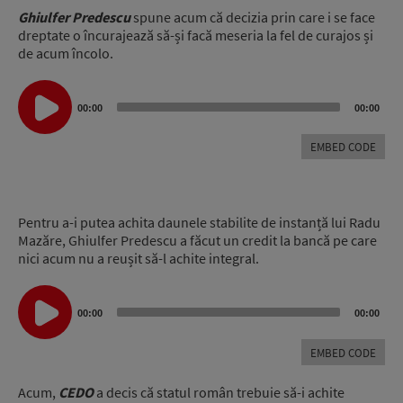
Ghiulfer Predescu
spune acum că decizia prin care i se face
dreptate o încurajează să-și facă meseria la fel de curajos și
de acum încolo.
Audio
Player
00:00
00:00
EMBED CODE
Pentru a-i putea achita daunele stabilite de instanță lui Radu
Mazăre, Ghiulfer Predescu a făcut un credit la bancă pe care
nici acum nu a reușit să-l achite integral.
Audio
00:00
00:00
Player
EMBED CODE
Acum,
CEDO
a decis că statul român trebuie să-i achite